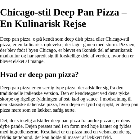
Chicago-stil Deep Pan Pizza –
En Kulinarisk Rejse
Deep pan pizza, også kendt som deep dish pizza eller Chicago-stil
pizza, er en kulinarisk oplevelse, der tager ganen med storm. Pizzaen,
der blev født i byen Chicago, er blevet en ikonisk del af amerikansk
madkultur og har spredt sig til forskellige dele af verden, hvor den er
blevet elsket af mange.
Hvad er deep pan pizza?
Deep pan pizza er en særlig type pizza, der adskiller sig fra den
traditionelle italienske version. Den er kendetegnet ved dens tykke
skorpe og rigelige fyldningen af ost, kød og sauce. I modsætning til
den klassiske italienske pizza, hvor dejen er tynd og sprød, er deep pan
pizza mere som en lækker, saftig tærte.
Det, der virkelig adskiller deep pan pizza fra andre pizzaer, er dens
dybe pande. Dejen presses ned i en form med høje kanter og fyldes
med ingredienserne. Resultatet er en pizza med en velsmagende og
fyldig tærtebund, der kan holde til masser af lækkert fyld.