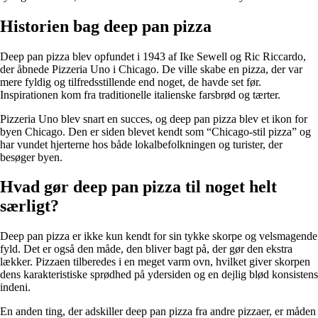
Historien bag deep pan pizza
Deep pan pizza blev opfundet i 1943 af Ike Sewell og Ric Riccardo,
der åbnede Pizzeria Uno i Chicago. De ville skabe en pizza, der var
mere fyldig og tilfredsstillende end noget, de havde set før.
Inspirationen kom fra traditionelle italienske farsbrød og tærter.
Pizzeria Uno blev snart en succes, og deep pan pizza blev et ikon for
byen Chicago. Den er siden blevet kendt som “Chicago-stil pizza” og
har vundet hjerterne hos både lokalbefolkningen og turister, der
besøger byen.
Hvad gør deep pan pizza til noget helt
særligt?
Deep pan pizza er ikke kun kendt for sin tykke skorpe og velsmagende
fyld. Det er også den måde, den bliver bagt på, der gør den ekstra
lækker. Pizzaen tilberedes i en meget varm ovn, hvilket giver skorpen
dens karakteristiske sprødhed på ydersiden og en dejlig blød konsistens
indeni.
En anden ting, der adskiller deep pan pizza fra andre pizzaer, er måden