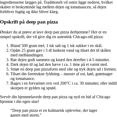
ingredienserne lægges på. Traditionelt vil osten ligge nederst, hvilket
skaber et beskyttende lag mellem dejen og tomatsaucen, så dejen
forbliver fugtig og ikke bliver klæg.
Opskrift på deep pan pizza
Ønsker du at prøve at lave deep pan pizza derhjemme? Her er en
simpel opskrift, der vil give dig en autentisk Chicago-stil pizza:
Bland 500 gram mel, 1 tsk salt og 1 tsk sukker i en skål.
Opløs 25 gram gær i 3 dl lunkent vand og tilsæt det til skålen
med melblandingen.
Rør dejen godt sammen og knæd den derefter i 4-5 minutter.
Dæk dejen til og lad den hæve i ca. 1 time på et varmt sted.
Smør en deep pan pizzaform med olie og tryk dejen ud i formen.
Tilsæt din foretrukne fyldning – masser af ost, kød, grøntsager
og tomatsauce.
Bages i en forvarmet ovn ved 200°C i ca. 30 minutter, eller indtil
skorpen er gylden og sprød.
Servér din hjemmelavede deep pan pizza og nyd en bid af Chicago
hjemme i din egen stue!
“Deep pan pizza er en kulinarisk oplevelse, der tager
ganen med storm.”