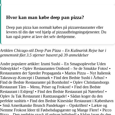
Hvor kan man købe deep pan pizza?
Deep pan pizza kan normalt købes på pizzarestauranter eller
leveres til din dør ved hjælp af pizzaudbringningstjenester. Du
kan også prøve at lave det selv derhjemme.
Artiklen Chicago-stil Deep Pan Pizza – En Kulinarisk Rejse har i
gennemsnit fået
3.5
stjerner baseret på
39
anmeldelser
Andre populære artikler:
Izumi Sushi – En Smagsoplevelse Uden
Sidestykke!
•
Oplev Restauranten Ombord – Se de Smukke Fotos!
•
Restauranten der Spreder Propaganda
•
Marios Pizza – Nyt Italiensk
Takeaway-Koncept i Danmark
•
Find den Bedste Sushi i Århus!
•
Find de Bedste Restauranter på Bornholm!
•
Oplev Christiansborgs
Restaurant Tårn – Menu, Priser og Frokost!
•
Find den Bedste
Restaurant i Esbjerg!
•
Find den Bedste Restaurant på Nørrebro!
•
Oplev Ja Tak Restaurant i Rantzausgade!
•
Sådan koger du den
perfekte sushiris
•
Find den Bedste Kinesiske Restaurant i København
•
Små Amerikanske Brunch Pandekager – Opskriften!
•
Lækre og
Nemme Frokost Ideer til Fødselsdagsgæster og Mange Flere!
•
Picco
Pizza – Den perfekte snack til enhver lejlighed!
•
Sådan laver du den