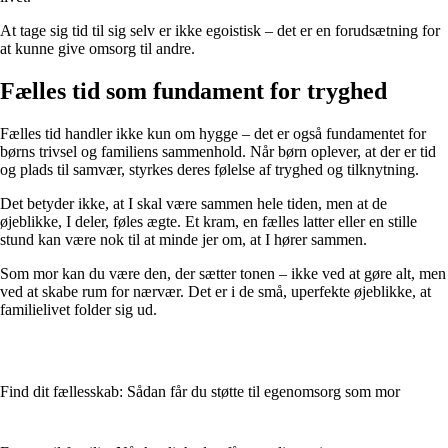
At tage sig tid til sig selv er ikke egoistisk – det er en forudsætning for
at kunne give omsorg til andre.
Fælles tid som fundament for tryghed
Fælles tid handler ikke kun om hygge – det er også fundamentet for
børns trivsel og familiens sammenhold. Når børn oplever, at der er tid
og plads til samvær, styrkes deres følelse af tryghed og tilknytning.
Det betyder ikke, at I skal være sammen hele tiden, men at de
øjeblikke, I deler, føles ægte. Et kram, en fælles latter eller en stille
stund kan være nok til at minde jer om, at I hører sammen.
Som mor kan du være den, der sætter tonen – ikke ved at gøre alt, men
ved at skabe rum for nærvær. Det er i de små, uperfekte øjeblikke, at
familielivet folder sig ud.
Find dit fællesskab: Sådan får du støtte til egenomsorg som mor