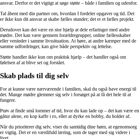
ansvar. Derfor er det vigtigt at søge støtte – både i familien og udenfor.
Tal åbent med din partner om, hvordan I fordeler opgaver og tid. Det
er ikke kun dit ansvar at skabe fælles stunder; det er et fælles projekt.
Derudover kan det være en stor hjælp at dele erfaringer med andre
mødre. Det kan være gennem forældregrupper, online fællesskaber
eller veninder i samme livssituation. At høre, at andre kæmper med de
samme udfordringer, kan give både perspektiv og lettelse.
Støtte handler ikke kun om praktisk hjælp – det handler også om
følelsen af at blive set og forstået.
Skab plads til dig selv
For at kunne være nærværende i familien, skal du også have energi til
det. Mange mødre glemmer sig selv i forsøget på at få det hele til at
fungere.
Prøv at finde små lommer af tid, hvor du kan lade op – det kan være en
gåtur alene, en kop kaffe i ro, eller at dyrke en hobby, du holder af.
Når du prioriterer dig selv, viser du samtidig dine børn, at egenomsorg
er vigtig. Det er en værdifuld læring, som de tager med sig videre i
livet.