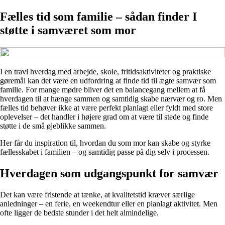
Fælles tid som familie – sådan finder I
støtte i samværet som mor
I en travl hverdag med arbejde, skole, fritidsaktiviteter og praktiske
gøremål kan det være en udfordring at finde tid til ægte samvær som
familie. For mange mødre bliver det en balancegang mellem at få
hverdagen til at hænge sammen og samtidig skabe nærvær og ro. Men
fælles tid behøver ikke at være perfekt planlagt eller fyldt med store
oplevelser – det handler i højere grad om at være til stede og finde
støtte i de små øjeblikke sammen.
Her får du inspiration til, hvordan du som mor kan skabe og styrke
fællesskabet i familien – og samtidig passe på dig selv i processen.
Hverdagen som udgangspunkt for samvær
Det kan være fristende at tænke, at kvalitetstid kræver særlige
anledninger – en ferie, en weekendtur eller en planlagt aktivitet. Men
ofte ligger de bedste stunder i det helt almindelige.