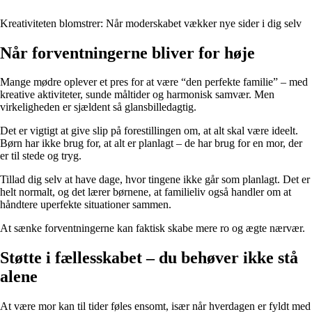
Kreativiteten blomstrer: Når moderskabet vækker nye sider i dig selv
Når forventningerne bliver for høje
Mange mødre oplever et pres for at være “den perfekte familie” – med
kreative aktiviteter, sunde måltider og harmonisk samvær. Men
virkeligheden er sjældent så glansbilledagtig.
Det er vigtigt at give slip på forestillingen om, at alt skal være ideelt.
Børn har ikke brug for, at alt er planlagt – de har brug for en mor, der
er til stede og tryg.
Tillad dig selv at have dage, hvor tingene ikke går som planlagt. Det er
helt normalt, og det lærer børnene, at familieliv også handler om at
håndtere uperfekte situationer sammen.
At sænke forventningerne kan faktisk skabe mere ro og ægte nærvær.
Støtte i fællesskabet – du behøver ikke stå
alene
At være mor kan til tider føles ensomt, især når hverdagen er fyldt med