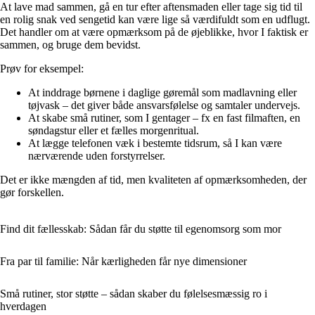
At lave mad sammen, gå en tur efter aftensmaden eller tage sig tid til
en rolig snak ved sengetid kan være lige så værdifuldt som en udflugt.
Det handler om at være opmærksom på de øjeblikke, hvor I faktisk er
sammen, og bruge dem bevidst.
Prøv for eksempel:
At inddrage børnene i daglige gøremål som madlavning eller
tøjvask – det giver både ansvarsfølelse og samtaler undervejs.
At skabe små rutiner, som I gentager – fx en fast filmaften, en
søndagstur eller et fælles morgenritual.
At lægge telefonen væk i bestemte tidsrum, så I kan være
nærværende uden forstyrrelser.
Det er ikke mængden af tid, men kvaliteten af opmærksomheden, der
gør forskellen.
Find dit fællesskab: Sådan får du støtte til egenomsorg som mor
Fra par til familie: Når kærligheden får nye dimensioner
Små rutiner, stor støtte – sådan skaber du følelsesmæssig ro i
hverdagen