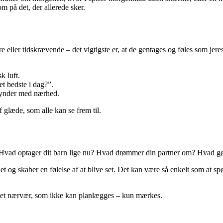
på det, der allerede sker.
eller tidskrævende – det vigtigste er, at de gentages og føles som jere
k luft.
et bedste i dag?”.
egynder med nærhed.
f glæde, som alle kan se frem til.
en. Hvad optager dit barn lige nu? Hvad drømmer din partner om? Hvad g
det og skaber en følelse af at blive set. Det kan være så enkelt som at s
der et nærvær, som ikke kan planlægges – kun mærkes.