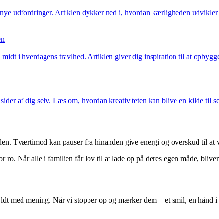
g nye udfordringer. Artiklen dykker ned i, hvordan kærligheden udvikle
en
dt i hverdagens travlhed. Artiklen giver dig inspiration til at opbygge s
der af dig selv. Læs om, hvordan kreativiteten kan blive en kilde til se
den. Tværtimod kan pauser fra hinanden give energi og overskud til a
or ro. Når alle i familien får lov til at lade op på deres egen måde, bli
yldt med mening. Når vi stopper op og mærker dem – et smil, en hånd i hå