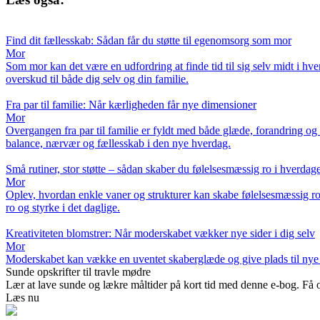
Find dit fællesskab: Sådan får du støtte til egenomsorg som mor
Mor
Som mor kan det være en udfordring at finde tid til sig selv midt i hv
overskud til både dig selv og din familie.
Fra par til familie: Når kærligheden får nye dimensioner
Mor
Overgangen fra par til familie er fyldt med både glæde, forandring o
balance, nærvær og fællesskab i den nye hverdag.
Små rutiner, stor støtte – sådan skaber du følelsesmæssig ro i hverdag
Mor
Oplev, hvordan enkle vaner og strukturer kan skabe følelsesmæssig ro mi
ro og styrke i det daglige.
Kreativiteten blomstrer: Når moderskabet vækker nye sider i dig selv
Mor
Moderskabet kan vække en uventet skaberglæde og give plads til nye si
Sunde opskrifter til travle mødre
Lær at lave sunde og lækre måltider på kort tid med denne e-bog. Få op
Læs nu