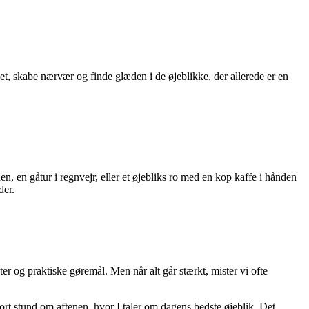
et, skabe nærvær og finde glæden i de øjeblikke, der allerede er en
n, en gåtur i regnvejr, eller et øjebliks ro med en kop kaffe i hånden
der.
er og praktiske gøremål. Men når alt går stærkt, mister vi ofte
t stund om aftenen, hvor I taler om dagens bedste øjeblik. Det