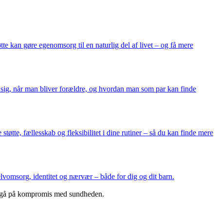
te kan gøre egenomsorg til en naturlig del af livet – og få mere
r sig, når man bliver forældre, og hvordan man som par kan finde
tøtte, fællesskab og fleksibilitet i dine rutiner – så du kan finde mere
lvomsorg, identitet og nærvær – både for dig og dit barn.
n at gå på kompromis med sundheden.