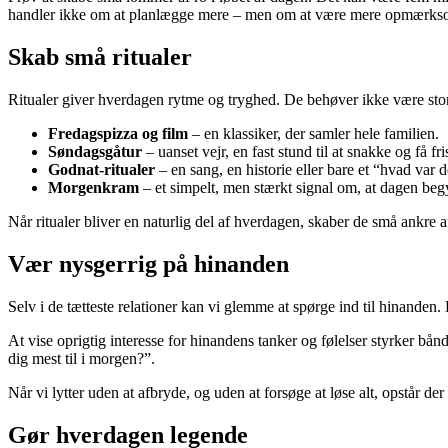
handler ikke om at planlægge mere – men om at være mere opmærksom 
Skab små ritualer
Ritualer giver hverdagen rytme og tryghed. De behøver ikke være store 
Fredagspizza og film
– en klassiker, der samler hele familien.
Søndagsgåtur
– uanset vejr, en fast stund til at snakke og få fris
Godnat-ritualer
– en sang, en historie eller bare et “hvad var d
Morgenkram
– et simpelt, men stærkt signal om, at dagen b
Når ritualer bliver en naturlig del af hverdagen, skaber de små ankre a
Vær nysgerrig på hinanden
Selv i de tætteste relationer kan vi glemme at spørge ind til hinand
At vise oprigtig interesse for hinandens tanker og følelser styrker bån
dig mest til i morgen?”.
Når vi lytter uden at afbryde, og uden at forsøge at løse alt, opstår 
Gør hverdagen legende