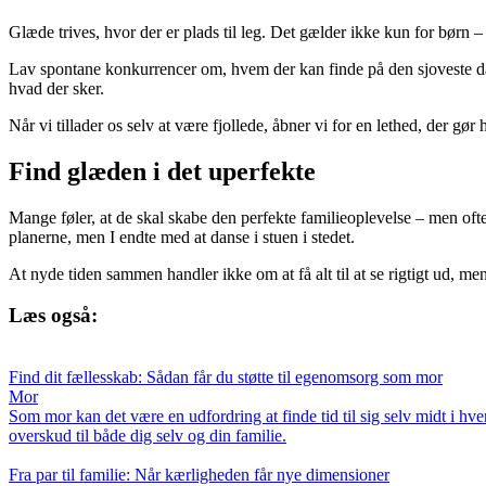
Glæde trives, hvor der er plads til leg. Det gælder ikke kun for børn –
Lav spontane konkurrencer om, hvem der kan finde på den sjoveste dans
hvad der sker.
Når vi tillader os selv at være fjollede, åbner vi for en lethed, der g
Find glæden i det uperfekte
Mange føler, at de skal skabe den perfekte familieoplevelse – men oft
planerne, men I endte med at danse i stuen i stedet.
At nyde tiden sammen handler ikke om at få alt til at se rigtigt ud, men
Læs også:
Find dit fællesskab: Sådan får du støtte til egenomsorg som mor
Mor
Som mor kan det være en udfordring at finde tid til sig selv midt i hv
overskud til både dig selv og din familie.
Fra par til familie: Når kærligheden får nye dimensioner