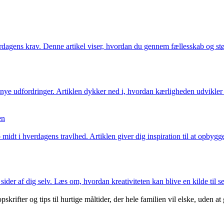
erdagens krav. Denne artikel viser, hvordan du gennem fællesskab og støt
g nye udfordringer. Artiklen dykker ned i, hvordan kærligheden udvikle
en
dt i hverdagens travlhed. Artiklen giver dig inspiration til at opbygge s
der af dig selv. Læs om, hvordan kreativiteten kan blive en kilde til se
skrifter og tips til hurtige måltider, der hele familien vil elske, ude