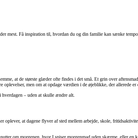
der mest. Få inspiration til, hvordan du og din familie kan sænke tempo
emme, at de største glæder ofte findes i det små. Et grin over aftensmade
e oplevelser, men om at opdage værdien i de øjeblikke, der allerede er 
 i hverdagen – uden at skulle ændre alt.
plever, at dagene flyver af sted mellem arbejde, skole, fritidsaktivitet
nutter om morgenen, hvor I spiser morgenmad uden skærme, eller en kor