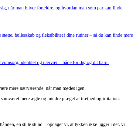
r sig, når man bliver forældre, og hvordan man som par kan finde
tøtte, fællesskab og fleksibilitet i dine rutiner – så du kan finde mere
lvomsorg, identitet og nærvær – både for dig og dit barn.
t være mere nærværende, når man mødes igen.
ver samværet mere ægte og mindre præget af træthed og irritation.
nden, en stille stund – opdager vi, at lykken ikke ligger i det, vi