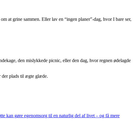
om at grine sammen. Eller lav en “ingen planer”-dag, hvor I bare ser,
pandekage, den mislykkede picnic, eller den dag, hvor regnen ødelagde
r der plads til ægte glæde.
te kan gøre egenomsorg til en naturlig del af livet – og få mere