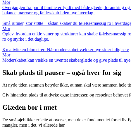
Mor
Overgangen fra par til familie er fyldt med både glæde, forandring o
balance, nærvær og fællesskab i den nye hverdag.
Små rutiner, stor støtte – sådan skaber du følelsesmæssig ro i hverdag
Mor
Oplev, hvordan enkle vaner og strukturer kan skabe følelsesmæssig ro mi
ro og styrke i det daglige.
Kreativiteten blomstrer: Når moderskabet vækker nye sider i dig selv
Mor
Moderskabet kan vække en uventet skaberglæde og give plads til nye si
Skab plads til pauser – også hver for sig
At nyde tiden sammen betyder ikke, at man skal være sammen hele ti
Giv hinanden plads til at dyrke egne interesser, og respekter behovet f
Glæden bor i nuet
De små øjeblikke er lette at overse, men de er fundamentet for et liv f
mangler, men i det, vi allerede har.