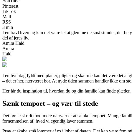
YouTube
Pinterest
TikTok
Mail
RSS
3 min
I en travl hverdag kan det være let at glemme de små stunder, der bety
del af jeres liv.
Amira Hald
Amira
Hald
I en hverdag fyldt med planer, pligter og skærme kan det være let at gl
– det er her, nærværet bor. At nyde tiden sammen handler ikke om stor
Her får du inspiration til, hvordan du og din familie kan finde glæden
Sænk tempoet – og vær til stede
Det første skridt mod mere nærvær er at sænke tempoet. Mange familier o
fornemmelsen af, hvad vi egentlig laver sammen.
Prøv at skabe små lommer af ro i løbet af dagen. Det kan være fem mi