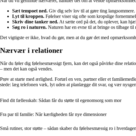
Når du vil genfinde nærværet, handler det om at vende opmærksomhede
Sæt tempoet ned.
Giv dig selv lov til at gøre ting langsommere. 
Lyt til kroppen.
Følelser viser sig ofte som kropslige fornemmel
Skriv dine tanker ned.
At sætte ord på det, du oplever, kan hjæl
Søg ro i naturen.
Naturen har en evne til at bringe os tilbage til
Det vigtigste er ikke, hvad du gør, men at du gør det med opmærksom
Nærvær i relationer
Når du føler dig følelsesmæssigt fjern, kan det også påvirke dine relati
– men det kan også vendes.
Prøv at starte med ærlighed. Fortæl en ven, partner eller et familiemed
stede: læg telefonen væk, lyt uden at planlægge dit svar, og vær nys
Find dit fællesskab: Sådan får du støtte til egenomsorg som mor
Fra par til familie: Når kærligheden får nye dimensioner
Små rutiner, stor støtte – sådan skaber du følelsesmæssig ro i hverdage