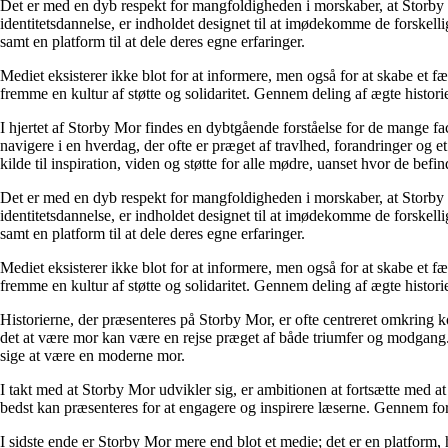
Det er med en dyb respekt for mangfoldigheden i morskaber, at Storby 
identitetsdannelse, er indholdet designet til at imødekomme de forskel
samt en platform til at dele deres egne erfaringer.
Mediet eksisterer ikke blot for at informere, men også for at skabe et fæ
fremme en kultur af støtte og solidaritet. Gennem deling af ægte historie
I hjertet af Storby Mor findes en dybtgående forståelse for de mange fa
navigere i en hverdag, der ofte er præget af travlhed, forandringer og e
kilde til inspiration, viden og støtte for alle mødre, uanset hvor de befind
Det er med en dyb respekt for mangfoldigheden i morskaber, at Storby 
identitetsdannelse, er indholdet designet til at imødekomme de forskel
samt en platform til at dele deres egne erfaringer.
Mediet eksisterer ikke blot for at informere, men også for at skabe et fæ
fremme en kultur af støtte og solidaritet. Gennem deling af ægte historie
Historierne, der præsenteres på Storby Mor, er ofte centreret omkring 
det at være mor kan være en rejse præget af både triumfer og modgang. V
sige at være en moderne mor.
I takt med at Storby Mor udvikler sig, er ambitionen at fortsætte med at
bedst kan præsenteres for at engagere og inspirere læserne. Gennem fors
I sidste ende er Storby Mor mere end blot et medie; det er en platform, 