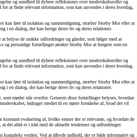
agelse og sundhed til dybere refleksioner over moderskabsroller og
 for at finde relevant information, som kan anvendes i deres hverdag,
ier kan føre til isolation og sammenligning, stræber Storby Mor efter at
ig i en dialog, der kan berige deres liv og deres relationer.
or at belyse de unikke udfordringer og glæder, som følger med at
iews og personlige fortællinger ønsker Storby Mor at fungere som en
agelse og sundhed til dybere refleksioner over moderskabsroller og
 for at finde relevant information, som kan anvendes i deres hverdag,
ier kan føre til isolation og sammenligning, stræber Storby Mor efter at
ig i en dialog, der kan berige deres liv og deres relationer.
er, som mødre står overfor. Gennem disse fortællinger belyses, hvordan
derskabet, bidrager mediet til en større forståelse af, hvad det vil
en konstant evaluering af, hvilke emner der er relevante, og hvordan de
t det altid er i tråd med de aktuelle tendenser og udfordringer.
i en kompleks verden. Ved at tilbyde indhold, der er både informativt og