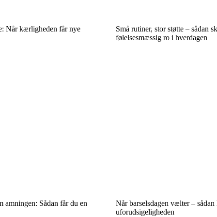
ie: Når kærligheden får nye
Små rutiner, stor støtte – sådan s
følelsesmæssig ro i hverdagen
m amningen: Sådan får du en
Når barselsdagen vælter – sådan 
uforudsigeligheden