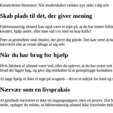
Kreativiteten blomstrer: Når moderskabet vækker nye sider i dig selv
Skab plads til det, der giver mening
Følelsesmæssig afstand kan også være et tegn på, at du har mistet forbind
kreativt, hjalp andre, eller bare sad i ro med en kop kaffe?
Prøv at genindføre små ritualer, der giver dig glæde. Det kan være at hø
nærværet ofte at vende tilbage af sig selv.
Når du har brug for hjælp
Hvis følelsen af afstand varer ved, eller du oplever, at du har svært ve
hvad der ligger bag, og give dig redskaber til at genopbygge kontakten t
At søge hjælp er ikke et tegn på svaghed – det er et udtryk for mod og
Nærvær som en livspraksis
At genfinde nærværet er ikke en engangsopgave, men en proces. Det han
stede, opdager du måske, at følelsesmæssig afstand ikke forsvinder hel