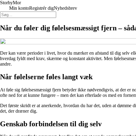
Storby
Mor
Min konto
Registrér dig
Nyhedsbrev
Når du føler dig følelsesmæssigt fjern – s
Der kan være perioder i livet, hvor du mærker en afstand til dig selv el
hverdag fyldt med krav, skærme og konstant aktivitet. Men følelsesmæs
andre.
Når følelserne føles langt væk
At føle sig følelsesmæssigt fjern betyder ikke nødvendigvis, at der er n
ofte ned for at kunne fungere – men det kan efterlade os med en forne
Det første skridt er at anerkende, hvordan du har det, uden at dømme di
det, der dræner dig.
Genskab forbindelsen til dig selv