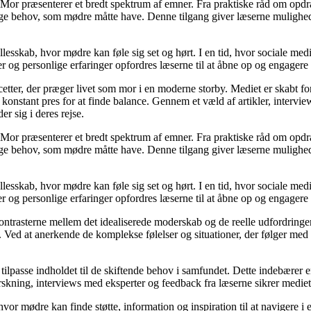
Mor præsenterer et bredt spektrum af emner. Fra praktiske råd om opdr
lige behov, som mødre måtte have. Denne tilgang giver læserne mulighed
llesskab, hvor mødre kan føle sig set og hørt. I en tid, hvor sociale med
r og personlige erfaringer opfordres læserne til at åbne op og engagere s
cetter, der præger livet som mor i en moderne storby. Mediet er skabt f
t konstant pres for at finde balance. Gennem et væld af artikler, interv
er sig i deres rejse.
Mor præsenterer et bredt spektrum af emner. Fra praktiske råd om opdr
lige behov, som mødre måtte have. Denne tilgang giver læserne mulighed
llesskab, hvor mødre kan føle sig set og hørt. I en tid, hvor sociale med
r og personlige erfaringer opfordres læserne til at åbne op og engagere s
kontrasterne mellem det idealiserede moderskab og de reelle udfordring
ed at anerkende de komplekse følelser og situationer, der følger med mo
 tilpasse indholdet til de skiftende behov i samfundet. Dette indebærer 
kning, interviews med eksperter og feedback fra læserne sikrer mediet, a
hvor mødre kan finde støtte, information og inspiration til at navigere 