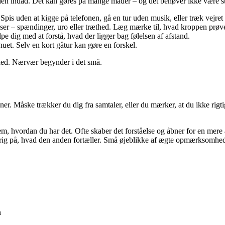
n indad. Det kan gøres på mange måder – og det behøver ikke være sto
Spis uden at kigge på telefonen, gå en tur uden musik, eller træk vejret 
ser – spændinger, uro eller træthed. Læg mærke til, hvad kroppen prøver
pe dig med at forstå, hvad der ligger bag følelsen af afstand.
 nuet. Selv en kort gåtur kan gøre en forskel.
hed. Nærvær begynder i det små.
oner. Måske trækker du dig fra samtaler, eller du mærker, at du ikke rig
lem, hvordan du har det. Ofte skaber det forståelse og åbner for en mere
gerrig på, hvad den anden fortæller. Små øjeblikke af ægte opmærksomh
n