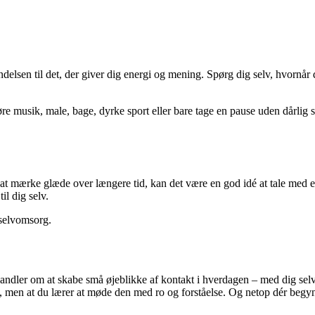
elsen til det, der giver dig energi og mening. Spørg dig selv, hvornår du
re musik, male, bage, dyrke sport eller bare tage en pause uden dårlig sa
d at mærke glæde over længere tid, kan det være en god idé at tale med e
il dig selv.
 selvomsorg.
dler om at skabe små øjeblikke af kontakt i hverdagen – med dig selv,
t, men at du lærer at møde den med ro og forståelse. Og netop dér begy