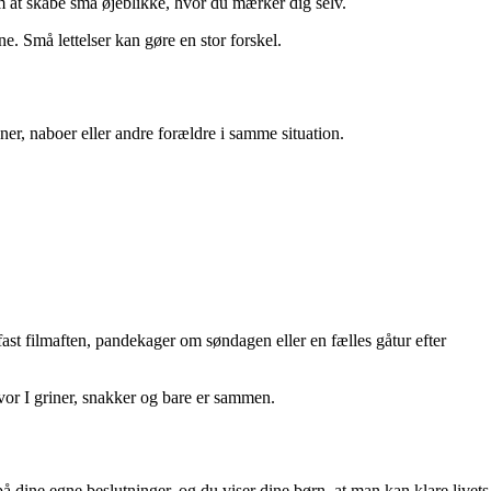
om at skabe små øjeblikke, hvor du mærker dig selv.
. Små lettelser kan gøre en stor forskel.
ner, naboer eller andre forældre i samme situation.
ast filmaften, pandekager om søndagen eller en fælles gåtur efter
vor I griner, snakker og bare er sammen.
dine egne beslutninger, og du viser dine børn, at man kan klare livets