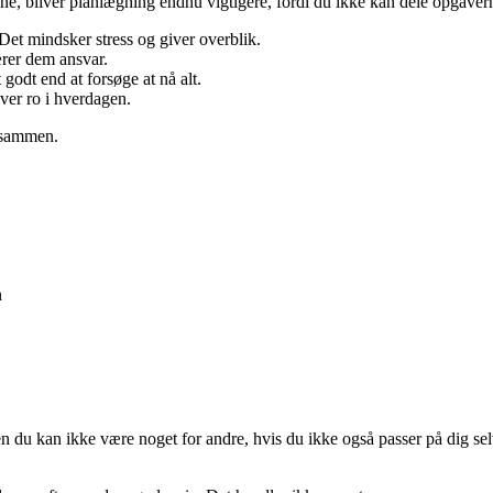
ene, bliver planlægning endnu vigtigere, fordi du ikke kan dele opgaver
Det mindsker stress og giver overblik.
ærer dem ansvar.
 godt end at forsøge at nå alt.
iver ro i hverdagen.
r sammen.
n
n du kan ikke være noget for andre, hvis du ikke også passer på dig sel