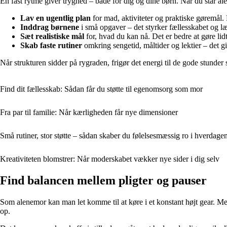
En fast rytme giver tryghed – både for dig og dine børn. Når du står al
Lav en ugentlig plan
for mad, aktiviteter og praktiske gøremål. 
Inddrag børnene
i små opgaver – det styrker fællesskabet og l
Sæt realistiske mål
for, hvad du kan nå. Det er bedre at gøre lidt
Skab faste rutiner
omkring sengetid, måltider og lektier – det g
Når strukturen sidder på rygraden, frigør det energi til de gode stunde
Find dit fællesskab: Sådan får du støtte til egenomsorg som mor
Fra par til familie: Når kærligheden får nye dimensioner
Små rutiner, stor støtte – sådan skaber du følelsesmæssig ro i hverdage
Kreativiteten blomstrer: Når moderskabet vækker nye sider i dig selv
Find balancen mellem pligter og pauser
Som alenemor kan man let komme til at køre i et konstant højt gear. Me
op.