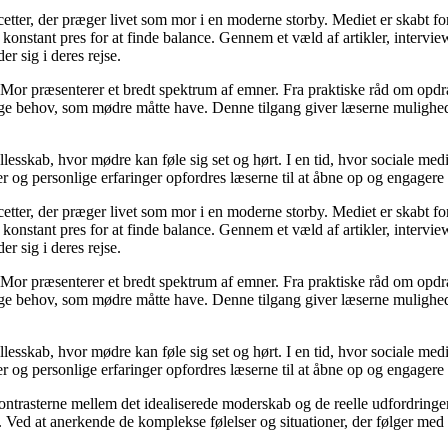
cetter, der præger livet som mor i en moderne storby. Mediet er skabt f
t konstant pres for at finde balance. Gennem et væld af artikler, interv
er sig i deres rejse.
Mor præsenterer et bredt spektrum af emner. Fra praktiske råd om opdr
lige behov, som mødre måtte have. Denne tilgang giver læserne mulighed
llesskab, hvor mødre kan føle sig set og hørt. I en tid, hvor sociale med
r og personlige erfaringer opfordres læserne til at åbne op og engagere s
cetter, der præger livet som mor i en moderne storby. Mediet er skabt f
t konstant pres for at finde balance. Gennem et væld af artikler, interv
er sig i deres rejse.
Mor præsenterer et bredt spektrum af emner. Fra praktiske råd om opdr
lige behov, som mødre måtte have. Denne tilgang giver læserne mulighed
llesskab, hvor mødre kan føle sig set og hørt. I en tid, hvor sociale med
r og personlige erfaringer opfordres læserne til at åbne op og engagere s
kontrasterne mellem det idealiserede moderskab og de reelle udfordring
ed at anerkende de komplekse følelser og situationer, der følger med mo