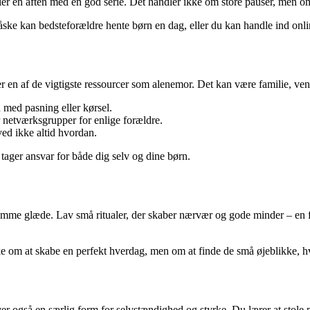
eller en aften med en god serie. Det handler ikke om store pauser, men 
ke kan bedsteforældre hente børn en dag, eller du kan handle ind online
 er en af de vigtigste ressourcer som alenemor. Det kan være familie, ven
 med pasning eller kørsel.
netværksgrupper for enlige forældre.
ved ikke altid hvordan.
 tager ansvar for både dig selv og dine børn.
l rumme glæde. Lav små ritualer, der skaber nærvær og gode minder – en f
ke om at skabe en perfekt hverdag, men om at finde de små øjeblikke, h
gså en særlig form for selvstændighed og styrke. Du lærer at stole på 