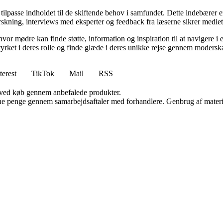
 tilpasse indholdet til de skiftende behov i samfundet. Dette indebærer 
kning, interviews med eksperter og feedback fra læserne sikrer mediet, a
hvor mødre kan finde støtte, information og inspiration til at navigere 
styrket i deres rolle og finde glæde i deres unikke rejse gennem modersk
terest
TikTok
Mail
RSS
 ved køb gennem anbefalede produkter.
jene penge gennem samarbejdsaftaler med forhandlere. Genbrug af materi