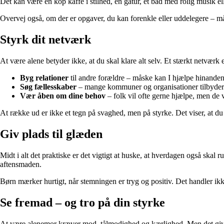
Det kan være en kop kaffe i stilhed, en gåtur, et bad med rolig musik 
Overvej også, om der er opgaver, du kan forenkle eller uddelegere – mås
Styrk dit netværk
At være alene betyder ikke, at du skal klare alt selv. Et stærkt netværk
Byg relationer
til andre forældre – måske kan I hjælpe hinanden
Søg fællesskaber
– mange kommuner og organisationer tilbyder 
Vær åben om dine behov
– folk vil ofte gerne hjælpe, men de 
At række ud er ikke et tegn på svaghed, men på styrke. Det viser, at du
Giv plads til glæden
Midt i alt det praktiske er det vigtigt at huske, at hverdagen også ska
aftensmaden.
Børn mærker hurtigt, når stemningen er tryg og positiv. Det handler ik
Se fremad – og tro på din styrke
At være alenemor kræver mod, tålmodighed og kærlighed. Men det giver o