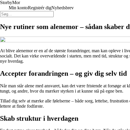
Storby
Mor
Min konto
Registrér dig
Nyhedsbrev
Nye rutiner som alenemor – sådan skaber d
At blive alenemor er en af de største forandringer, man kan opleve i liv
socialt. Det kan virke overvældende i starten, men med tid, struktur og 
nye hverdag.
Accepter forandringen – og giv dig selv tid
Når man står alene med ansvaret, kan det være fristende at forsøge at klare
tungt, og andre, hvor du mærker styrken i at kunne stå på egne ben.
Tillad dig selv at mærke alle følelserne – både sorg, lettelse, frustratio
lettere at finde fodfæste.
Skab struktur i hverdagen