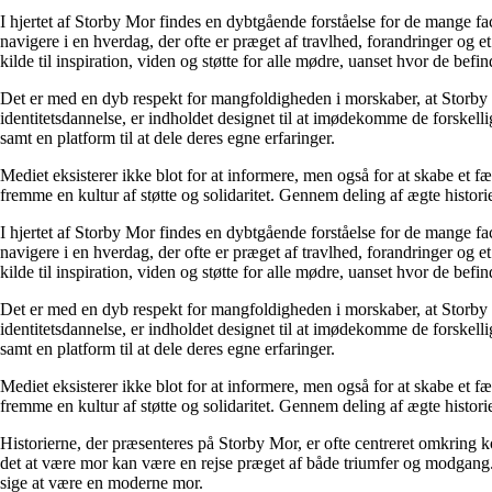
I hjertet af Storby Mor findes en dybtgående forståelse for de mange fa
navigere i en hverdag, der ofte er præget af travlhed, forandringer og e
kilde til inspiration, viden og støtte for alle mødre, uanset hvor de befind
Det er med en dyb respekt for mangfoldigheden i morskaber, at Storby 
identitetsdannelse, er indholdet designet til at imødekomme de forskel
samt en platform til at dele deres egne erfaringer.
Mediet eksisterer ikke blot for at informere, men også for at skabe et fæ
fremme en kultur af støtte og solidaritet. Gennem deling af ægte historie
I hjertet af Storby Mor findes en dybtgående forståelse for de mange fa
navigere i en hverdag, der ofte er præget af travlhed, forandringer og e
kilde til inspiration, viden og støtte for alle mødre, uanset hvor de befind
Det er med en dyb respekt for mangfoldigheden i morskaber, at Storby 
identitetsdannelse, er indholdet designet til at imødekomme de forskel
samt en platform til at dele deres egne erfaringer.
Mediet eksisterer ikke blot for at informere, men også for at skabe et fæ
fremme en kultur af støtte og solidaritet. Gennem deling af ægte historie
Historierne, der præsenteres på Storby Mor, er ofte centreret omkring 
det at være mor kan være en rejse præget af både triumfer og modgang. V
sige at være en moderne mor.