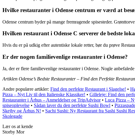
Hvilke restauranter i Odense centrum er værd at bes
Odense centrum byder på mange fremragende spisesteder. Grønttorve
Hvilken restaurant i Odense C serverer de bedste lokal
Hvis du er på udkig efter autentiske lokale retter, bør du prøve Rest
Er der nogen familievenlige restauranter i Odense?
Ja, der er flere familievenlige restauranter i Odense. Nogle anbefale
Artiklen Odense’s Bedste Restauranter – Find den Perfekte Restauran
Andre populære artikler:
Find den perfekte Restaurant i Slagelse!
•
Hø
Pizza – Nyt Liv til den Italienske Klassiker!
•
Gilleleje: Find den perf
Restauranter i Århus – Anmeldelser og TripAdvisor
•
Luca Pizza – Ny
spiseoplevelse
•
Sådan laver du den perfekte Sushi Bowl
•
Pizzaspade
Skejby og Århus N!
•
Sachi Sushi: Ny Restaurant fra Sashi Sushi Re
Skolegade
Lær os at kende
Storby Mor