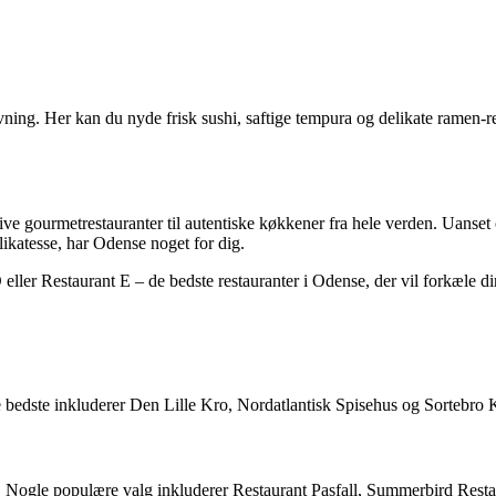
ing. Her kan du nyde frisk sushi, saftige tempura og delikate ramen-rett
sive gourmetrestauranter til autentiske køkkener fra hele verden. Uans
likatesse, har Odense noget for dig.
ller Restaurant E – de bedste restauranter i Odense, der vil forkæle d
de bedste inkluderer Den Lille Kro, Nordatlantisk Spisehus og Sortebro 
. Nogle populære valg inkluderer Restaurant Pasfall, Summerbird Rest