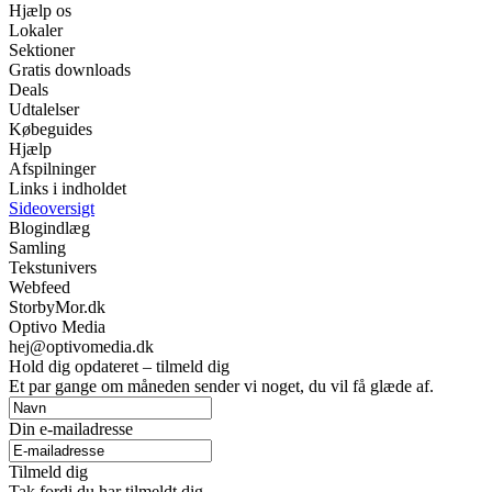
Hjælp os
Lokaler
Sektioner
Gratis downloads
Deals
Udtalelser
Købeguides
Hjælp
Afspilninger
Links i indholdet
Sideoversigt
Blogindlæg
Samling
Tekstunivers
Webfeed
StorbyMor.dk
Optivo Media
hej@optivomedia.dk
Hold dig opdateret – tilmeld dig
Et par gange om måneden sender vi noget, du vil få glæde af.
Din e-mailadresse
Tilmeld dig
Tak fordi du har tilmeldt dig