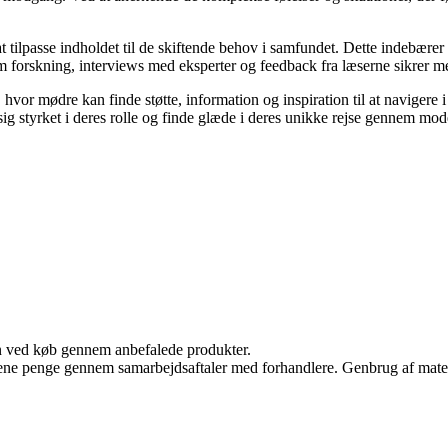
at tilpasse indholdet til de skiftende behov i samfundet. Dette indebære
forskning, interviews med eksperter og feedback fra læserne sikrer medie
 hvor mødre kan finde støtte, information og inspiration til at navigere
 sig styrket i deres rolle og finde glæde i deres unikke rejse gennem mod
n ved køb gennem anbefalede produkter.
tjene penge gennem samarbejdsaftaler med forhandlere. Genbrug af mater