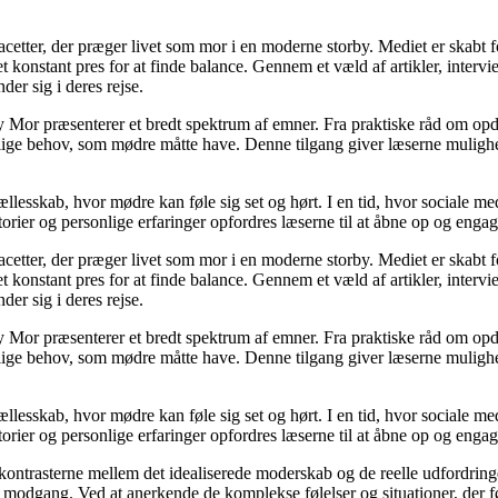
acetter, der præger livet som mor i en moderne storby. Mediet er skabt 
 et konstant pres for at finde balance. Gennem et væld af artikler, inte
der sig i deres rejse.
 Mor præsenterer et bredt spektrum af emner. Fra praktiske råd om opd
llige behov, som mødre måtte have. Denne tilgang giver læserne mulighe
fællesskab, hvor mødre kan føle sig set og hørt. I en tid, hvor sociale m
orier og personlige erfaringer opfordres læserne til at åbne op og engager
acetter, der præger livet som mor i en moderne storby. Mediet er skabt 
 et konstant pres for at finde balance. Gennem et væld af artikler, inte
der sig i deres rejse.
 Mor præsenterer et bredt spektrum af emner. Fra praktiske råd om opd
llige behov, som mødre måtte have. Denne tilgang giver læserne mulighe
fællesskab, hvor mødre kan føle sig set og hørt. I en tid, hvor sociale m
orier og personlige erfaringer opfordres læserne til at åbne op og engager
 kontrasterne mellem det idealiserede moderskab og de reelle udfordring
modgang. Ved at anerkende de komplekse følelser og situationer, der føl