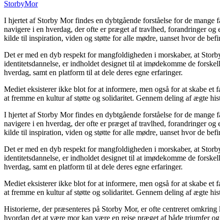
Storby
Mor
I hjertet af Storby Mor findes en dybtgående forståelse for de mange f
navigere i en hverdag, der ofte er præget af travlhed, forandringer og
kilde til inspiration, viden og støtte for alle mødre, uanset hvor de befin
Det er med en dyb respekt for mangfoldigheden i morskaber, at Storby
identitetsdannelse, er indholdet designet til at imødekomme de forske
hverdag, samt en platform til at dele deres egne erfaringer.
Mediet eksisterer ikke blot for at informere, men også for at skabe et 
at fremme en kultur af støtte og solidaritet. Gennem deling af ægte hist
I hjertet af Storby Mor findes en dybtgående forståelse for de mange f
navigere i en hverdag, der ofte er præget af travlhed, forandringer og
kilde til inspiration, viden og støtte for alle mødre, uanset hvor de befin
Det er med en dyb respekt for mangfoldigheden i morskaber, at Storby
identitetsdannelse, er indholdet designet til at imødekomme de forske
hverdag, samt en platform til at dele deres egne erfaringer.
Mediet eksisterer ikke blot for at informere, men også for at skabe et 
at fremme en kultur af støtte og solidaritet. Gennem deling af ægte hist
Historierne, der præsenteres på Storby Mor, er ofte centreret omkring
hvordan det at være mor kan være en rejse præget af både triumfer og 