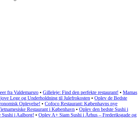
eer fra Valdemarsro
•
Gilleleje: Find den perfekte restaurant!
•
Mamas
jove Lege og Underholdning til Julefrokosten
•
Oplev de Bedste
ronomisk Oplevelse!
•
Cofoco Restaurant: Københavns nye
Vietnamesiske Restaurant i København
•
Oplev den bedste Sushi i
 Sushi i Aalborg!
•
Oplev A+ Siam Sushi i Århus – Frederiksgade og