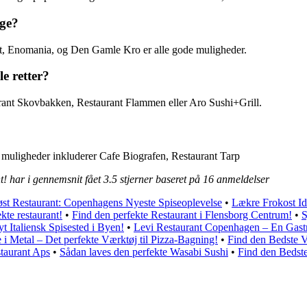
øge?
t, Enomania, og Den Gamle Kro er alle gode muligheder.
e retter?
aurant Skovbakken, Restaurant Flammen eller Aro Sushi+Grill.
de muligheder inkluderer Cafe Biografen, Restaurant Tarp
t! har i gennemsnit fået
3.5
stjerner baseret på
16
anmeldelser
st Restaurant: Copenhagens Nyeste Spiseoplevelse
•
Lækre Frokost Id
ekte restaurant!
•
Find den perfekte Restaurant i Flensborg Centrum!
•
S
t Italiensk Spisested i Byen!
•
Levi Restaurant Copenhagen – En Gast
 i Metal – Det perfekte Værktøj til Pizza-Bagning!
•
Find den Bedste 
staurant Aps
•
Sådan laves den perfekte Wasabi Sushi
•
Find den Bedste