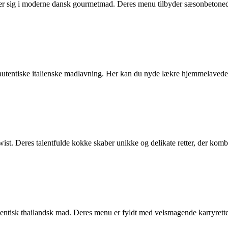
rer sig i moderne dansk gourmetmad. Deres menu tilbyder sæsonbetonede re
tentiske italienske madlavning. Her kan du nyde lækre hjemmelavede past
t. Deres talentfulde kokke skaber unikke og delikate retter, der komb
tentisk thailandsk mad. Deres menu er fyldt med velsmagende karryretter