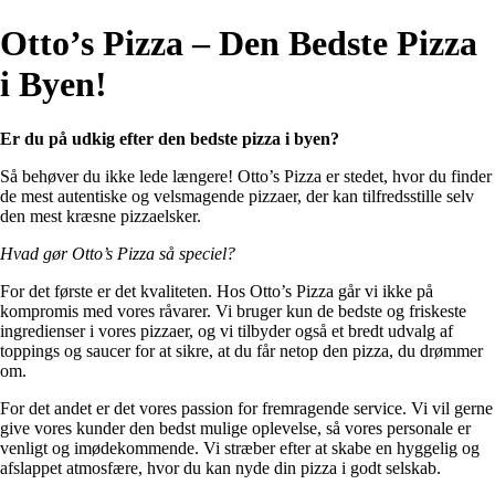
Otto’s Pizza – Den Bedste Pizza
i Byen!
Er du på udkig efter den bedste pizza i byen?
Så behøver du ikke lede længere! Otto’s Pizza er stedet, hvor du finder
de mest autentiske og velsmagende pizzaer, der kan tilfredsstille selv
den mest kræsne pizzaelsker.
Hvad gør Otto’s Pizza så speciel?
For det første er det kvaliteten. Hos Otto’s Pizza går vi ikke på
kompromis med vores råvarer. Vi bruger kun de bedste og friskeste
ingredienser i vores pizzaer, og vi tilbyder også et bredt udvalg af
toppings og saucer for at sikre, at du får netop den pizza, du drømmer
om.
For det andet er det vores passion for fremragende service. Vi vil gerne
give vores kunder den bedst mulige oplevelse, så vores personale er
venligt og imødekommende. Vi stræber efter at skabe en hyggelig og
afslappet atmosfære, hvor du kan nyde din pizza i godt selskab.