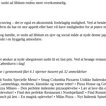
ør sushi ad libitum endnu mere overkommelig.
hicraving – det er også en økonomisk fordelagtig mulighed. Ved at betale 
vis du har en stor appetit eller bare vil have muligheden for at prøve m
 familie, er sushi ad libitum en sjov og social måde at nyde denne jap
ushi i en hyggelig atmosfære.
er ønsker at nyde ubegrænset sushi til en fast pris. Ved at besøge resta
 København i dag!
r i gennemsnit fået
4.1
stjerner baseret på
32
anmeldelser
i Sushis Specielle Menu!
•
Smag Columbia Pizzaens Unikke Italiensk
 – Gammeldags, moderne, klassiske og varme retter!
•
Pizza House og Gri
izza Milano – Den perfekte italienske pizzaoplevelse
•
Lær at lave din 
levelser!
•
Find den perfekte Restaurant i Nordsjælland!
•
Find Runnin
unch på åen – En magisk oplevelse!
•
Milas Pizza – Nyt Italiensk Spise