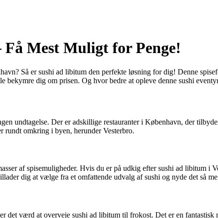
 Få Mest Muligt for Penge!
nhavn? Så er sushi ad libitum den perfekte løsning for dig! Denne spisef
kulle bekymre dig om prisen. Og hvor bedre at opleve denne sushi even
ngen undtagelse. Der er adskillige restauranter i København, der tilbyd
ler rundt omkring i byen, herunder Vesterbro.
asser af spisemuligheder. Hvis du er på udkig efter sushi ad libitum i 
illader dig at vælge fra et omfattende udvalg af sushi og nyde det så me
 det værd at overveje sushi ad libitum til frokost. Det er en fantastisk