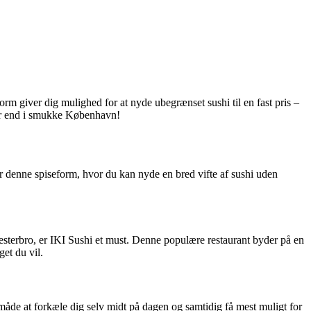
orm giver dig mulighed for at nyde ubegrænset sushi til en fast pris –
tyr end i smukke København!
er denne spiseform, hvor du kan nyde en bred vifte af sushi uden
Vesterbro, er IKI Sushi et must. Denne populære restaurant byder på en
get du vil.
 måde at forkæle dig selv midt på dagen og samtidig få mest muligt for