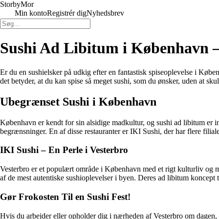
Storby
Mor
Min konto
Registrér dig
Nyhedsbrev
Sushi Ad Libitum i København –
Er du en sushielsker på udkig efter en fantastisk spiseoplevelse i Købe
det betyder, at du kan spise så meget sushi, som du ønsker, uden at s
Ubegrænset Sushi i København
København er kendt for sin alsidige madkultur, og sushi ad libitum er i
begrænsninger. En af disse restauranter er IKI Sushi, der har flere filia
IKI Sushi – En Perle i Vesterbro
Vesterbro er et populært område i København med et rigt kulturliv og m
af de mest autentiske sushioplevelser i byen. Deres ad libitum koncept t
Gør Frokosten Til en Sushi Fest!
Hvis du arbejder eller opholder dig i nærheden af Vesterbro om dagen, er