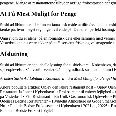
pengene. Mange af restauranterne tilbyder særlige frokostpriser, der g
At Få Mest Muligt for Penge
Sushi ad libitum er ikke kun en fantastisk måde at tilfredsstille din sus
tænke på, hvor meget regningen vil ende på. Det er en perfekt løsning, h
Uanset om du er alene, på en romantisk date eller sammen med venner og
Vesterbro kan du være sikker på at få serveret friske og velsmagende s
Afslutning
Sushi ad libitum er den ideelle løsning for sushielskere i København, d
spiseoplevelse. Så hvorfor vente? Gå ud og udforsk sushi ad libitum i
Artiklen Sushi Ad Libitum i København – Få Mest Muligt for Penge! ha
Andre populære artikler:
Oplev den lækre restaurant hos!
•
Oplev Oishi
Restaurant Ja åbner i København!
•
Frokostretter til enhver lejlighed
på Vesterbro!
•
Fiat Restaurant – En Unik Gastronomisk Oplevelse
•
P
Odenses Bedste Restauranter – Hyggelig Atmosfære og Gode Smagsop
Nu!
•
Find de Bedste Frokoststeder i København i 2021 og 2022!
•
Br
Find den Bedste Frokost i Vejle!