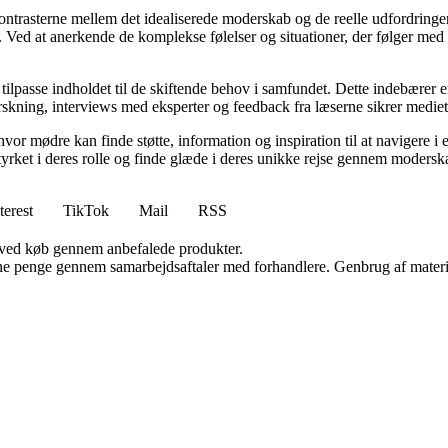
kontrasterne mellem det idealiserede moderskab og de reelle udfordring
ed at anerkende de komplekse følelser og situationer, der følger med mo
 tilpasse indholdet til de skiftende behov i samfundet. Dette indebærer 
kning, interviews med eksperter og feedback fra læserne sikrer mediet, a
hvor mødre kan finde støtte, information og inspiration til at navigere 
styrket i deres rolle og finde glæde i deres unikke rejse gennem modersk
terest
TikTok
Mail
RSS
 ved køb gennem anbefalede produkter.
jene penge gennem samarbejdsaftaler med forhandlere. Genbrug af materi