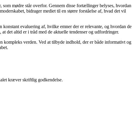
er, som mødre står overfor. Gennem disse fortællinger belyses, hvordan
derskabet, bidrager mediet til en større forståelse af, hvad det vil
en konstant evaluering af, hvilke emner der er relevante, og hvordan de
t det altid er i tråd med de aktuelle tendenser og udfordringer.
i en kompleks verden. Ved at tilbyde indhold, der er både informativt og
abet.
alet kræver skriftlig godkendelse.