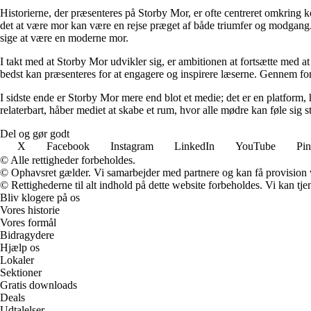
Historierne, der præsenteres på Storby Mor, er ofte centreret omkring 
det at være mor kan være en rejse præget af både triumfer og modgang. V
sige at være en moderne mor.
I takt med at Storby Mor udvikler sig, er ambitionen at fortsætte med at
bedst kan præsenteres for at engagere og inspirere læserne. Gennem fors
I sidste ende er Storby Mor mere end blot et medie; det er en platform, 
relaterbart, håber mediet at skabe et rum, hvor alle mødre kan føle sig 
Del og gør godt
X
Facebook
Instagram
LinkedIn
YouTube
Pin
© Alle rettigheder forbeholdes.
© Ophavsret gælder. Vi samarbejder med partnere og kan få provision
© Rettighederne til alt indhold på dette website forbeholdes. Vi kan t
Bliv klogere på os
Vores historie
Vores formål
Bidragydere
Hjælp os
Lokaler
Sektioner
Gratis downloads
Deals
Udtalelser