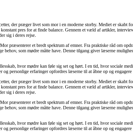
cetter, der præger livet som mor i en moderne storby. Mediet er skabt f
t konstant pres for at finde balance. Gennem et væld af artikler, interv
er sig i deres rejse.
Mor præsenterer et bredt spektrum af emner. Fra praktiske råd om opdr
lige behov, som mødre måtte have. Denne tilgang giver læserne mulighed
llesskab, hvor mødre kan føle sig set og hørt. I en tid, hvor sociale med
r og personlige erfaringer opfordres læserne til at åbne op og engagere s
cetter, der præger livet som mor i en moderne storby. Mediet er skabt f
t konstant pres for at finde balance. Gennem et væld af artikler, interv
er sig i deres rejse.
Mor præsenterer et bredt spektrum af emner. Fra praktiske råd om opdr
lige behov, som mødre måtte have. Denne tilgang giver læserne mulighed
llesskab, hvor mødre kan føle sig set og hørt. I en tid, hvor sociale med
r og personlige erfaringer opfordres læserne til at åbne op og engagere s