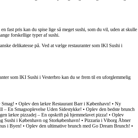
en fast pris kan du spise lige så meget sushi, som du vil, uden at skulle
ange forskellige typer af sushi.
anske delikatesse på. Ved at vælge restauranter som IKI Sushi i
uranter som IKI Sushi i Vesterbro kan du se frem til en uforglemmelig
e Smag!
•
Oplev den lækre Restaurant Barr i København!
•
Ny
ll – En Smagsoplevelse Uden Sidestykke!
•
Oplev den bedste brunch
egen lækre pizzadej – En opskrift på hjemmelavet pizza!
•
Oplev
g Sushi i København og Storkøbenhavn!
•
Pizzaria i Viborg Åbner
hus i Byen!
•
Oplev den ultimative brunch med Go Dream Brunch!
•