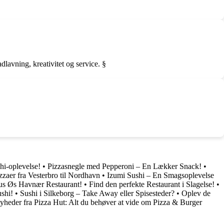
dlavning, kreativitet og service. §
hi-oplevelse!
•
Pizzasnegle med Pepperoni – En Lækker Snack!
•
zaer fra Vesterbro til Nordhavn
•
Izumi Sushi – En Smagsoplevelse
us Øs Havnær Restaurant!
•
Find den perfekte Restaurant i Slagelse!
•
ushi!
•
Sushi i Silkeborg – Take Away eller Spisesteder?
•
Oplev de
yheder fra Pizza Hut: Alt du behøver at vide om Pizza & Burger