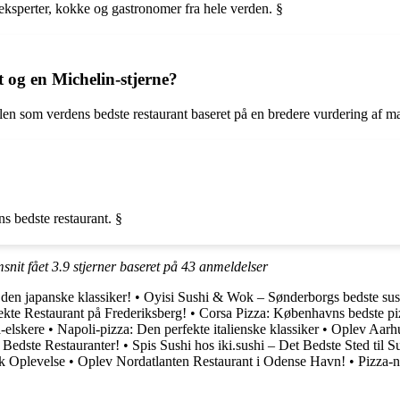
eksperter, kokke og gastronomer fra hele verden. §
 og en Michelin-stjerne?
itlen som verdens bedste restaurant baseret på en bredere vurdering af ma
s bedste restaurant. §
snit fået
3.9
stjerner baseret på
43
anmeldelser
 den japanske klassiker!
•
Oyisi Sushi & Wok – Sønderborgs bedste sus
ekte Restaurant på Frederiksberg!
•
Corsa Pizza: Københavns bedste piz
-elskere
•
Napoli-pizza: Den perfekte italienske klassiker
•
Oplev Aarh
 Bedste Restauranter!
•
Spis Sushi hos iki.sushi – Det Bedste Sted til S
k Oplevelse
•
Oplev Nordatlanten Restaurant i Odense Havn!
•
Pizza-n