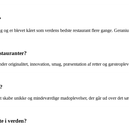
?
 og er blevet kåret som verdens bedste restaurant flere gange. Gerani
estauranter?
nder originalitet, innovation, smag, præsentation af retter og gæsteoplev
e?
 at skabe unikke og mindeværdige madoplevelser, der går ud over det sæ
e i verden?