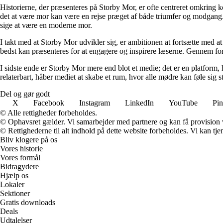
Historierne, der præsenteres på Storby Mor, er ofte centreret omkring 
det at være mor kan være en rejse præget af både triumfer og modgang. V
sige at være en moderne mor.
I takt med at Storby Mor udvikler sig, er ambitionen at fortsætte med at
bedst kan præsenteres for at engagere og inspirere læserne. Gennem fors
I sidste ende er Storby Mor mere end blot et medie; det er en platform, 
relaterbart, håber mediet at skabe et rum, hvor alle mødre kan føle sig 
Del og gør godt
X
Facebook
Instagram
LinkedIn
YouTube
Pin
© Alle rettigheder forbeholdes.
© Ophavsret gælder. Vi samarbejder med partnere og kan få provision
© Rettighederne til alt indhold på dette website forbeholdes. Vi kan t
Bliv klogere på os
Vores historie
Vores formål
Bidragydere
Hjælp os
Lokaler
Sektioner
Gratis downloads
Deals
Udtalelser