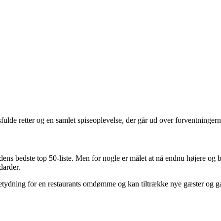
sfulde retter og en samlet spiseoplevelse, der går ud over forventningern
rdens bedste top 50-liste. Men for nogle er målet at nå endnu højere og 
darder.
betydning for en restaurants omdømme og kan tiltrække nye gæster og g