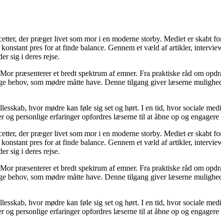
cetter, der præger livet som mor i en moderne storby. Mediet er skabt f
t konstant pres for at finde balance. Gennem et væld af artikler, interv
er sig i deres rejse.
Mor præsenterer et bredt spektrum af emner. Fra praktiske råd om opdr
lige behov, som mødre måtte have. Denne tilgang giver læserne mulighed
llesskab, hvor mødre kan føle sig set og hørt. I en tid, hvor sociale med
r og personlige erfaringer opfordres læserne til at åbne op og engagere s
cetter, der præger livet som mor i en moderne storby. Mediet er skabt f
t konstant pres for at finde balance. Gennem et væld af artikler, interv
er sig i deres rejse.
Mor præsenterer et bredt spektrum af emner. Fra praktiske råd om opdr
lige behov, som mødre måtte have. Denne tilgang giver læserne mulighed
llesskab, hvor mødre kan føle sig set og hørt. I en tid, hvor sociale med
r og personlige erfaringer opfordres læserne til at åbne op og engagere s