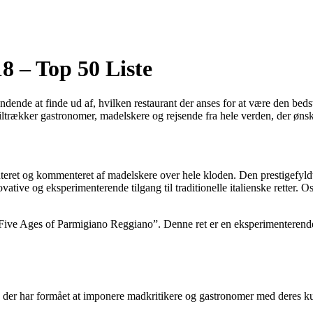
8 – Top 50 Liste
ndende at finde ud af, hvilken restaurant der anses for at være den bedst
 tiltrækker gastronomer, madelskere og rejsende fra hele verden, der ønsk
teret og kommenteret af madelskere over hele kloden. Den prestigefyldte 
ative og eksperimenterende tilgang til traditionelle italienske retter. 
“Five Ages of Parmigiano Reggiano”. Denne ret er en eksperimenterende 
 der har formået at imponere madkritikere og gastronomer med deres kul