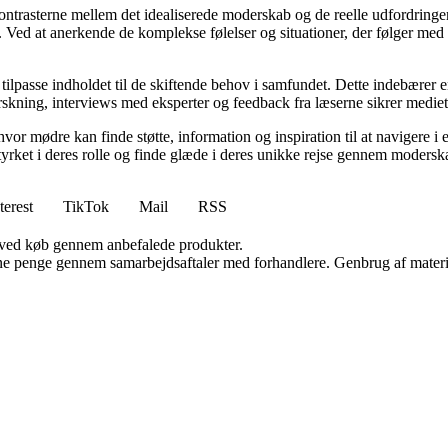
kontrasterne mellem det idealiserede moderskab og de reelle udfordring
ed at anerkende de komplekse følelser og situationer, der følger med mo
 tilpasse indholdet til de skiftende behov i samfundet. Dette indebærer 
kning, interviews med eksperter og feedback fra læserne sikrer mediet, a
hvor mødre kan finde støtte, information og inspiration til at navigere 
styrket i deres rolle og finde glæde i deres unikke rejse gennem modersk
terest
TikTok
Mail
RSS
 ved køb gennem anbefalede produkter.
jene penge gennem samarbejdsaftaler med forhandlere. Genbrug af materi