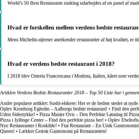
World’s 50 Best Restaurants ranking udarbejdes af en panel af mad
Hvad er forskellen mellem verdens bedste restaurant
Mens Michelin-stjerner anerkender restauranter af høj kvalitet, er t
Hvad er verdens bedste restaurant i 2018?
I 2018 blev Osteria Francescana i Modena, Italien, kåret som verden
Artiklen Verdens Bedste Restauranter 2018 – Top 50 Liste har i gennem
Andre populære artikler:
Sushi-elskere: Her er de bedste steder at nyde
Oplev Kronborg Egholm – Aalborgs bedste restaurant!
•
Find den perf
Uden Sidestykke!
•
Pizza Master Ovn – Den Perfekte Løsning til Pizza
Pizza i Jyllinge Center – Find den perfekte pizza her!
•
Oplev Ebeltofts
Nye Restauranter i Roskilde!
•
Fiat Restaurant – En Unik Gastronomis
Queen!
•
Lækker Græsk Gastronomi på Restauranten!