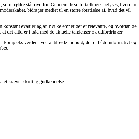
er, som mødre står overfor. Gennem disse fortællinger belyses, hvordan
derskabet, bidrager mediet til en større forståelse af, hvad det vil
en konstant evaluering af, hvilke emner der er relevante, og hvordan de
t det altid er i tråd med de aktuelle tendenser og udfordringer.
i en kompleks verden. Ved at tilbyde indhold, der er både informativt og
abet.
alet kræver skriftlig godkendelse.