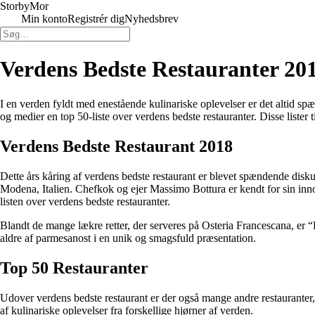
Storby
Mor
Min konto
Registrér dig
Nyhedsbrev
Verdens Bedste Restauranter 201
I en verden fyldt med enestående kulinariske oplevelser er det altid spæ
og medier en top 50-liste over verdens bedste restauranter. Disse lister
Verdens Bedste Restaurant 2018
Dette års kåring af verdens bedste restaurant er blevet spændende disku
Modena, Italien. Chefkok og ejer Massimo Bottura er kendt for sin innov
listen over verdens bedste restauranter.
Blandt de mange lækre retter, der serveres på Osteria Francescana, er 
aldre af parmesanost i en unik og smagsfuld præsentation.
Top 50 Restauranter
Udover verdens bedste restaurant er der også mange andre restauranter,
af kulinariske oplevelser fra forskellige hjørner af verden.