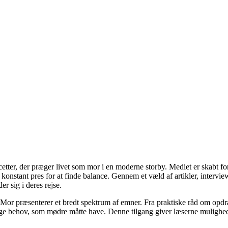
cetter, der præger livet som mor i en moderne storby. Mediet er skabt f
t konstant pres for at finde balance. Gennem et væld af artikler, interv
er sig i deres rejse.
Mor præsenterer et bredt spektrum af emner. Fra praktiske råd om opdr
lige behov, som mødre måtte have. Denne tilgang giver læserne mulighed