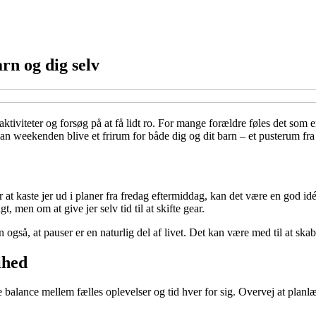
rn og dig selv
aktiviteter og forsøg på at få lidt ro. For mange forældre føles det s
 kan weekenden blive et frirum for både dig og dit barn – et pusterum fr
or at kaste jer ud i planer fra fredag eftermiddag, kan det være en god 
t, men om at give jer selv tid til at skifte gear.
arn også, at pauser er en naturlig del af livet. Det kan være med til at 
ihed
ance mellem fælles oplevelser og tid hver for sig. Overvej at planlægge