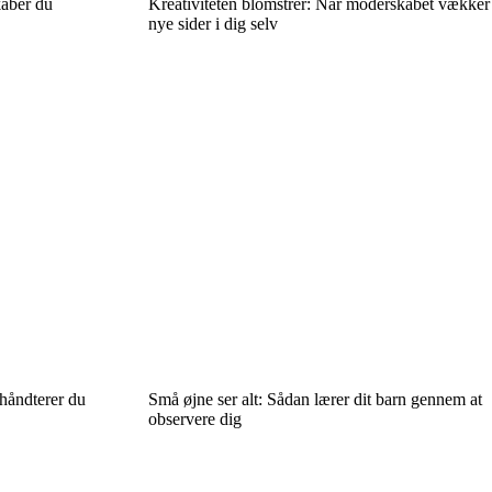
kaber du
Kreativiteten blomstrer: Når moderskabet vækker
nye sider i dig selv
håndterer du
Små øjne ser alt: Sådan lærer dit barn gennem at
observere dig