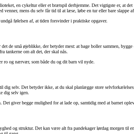
oteket, en cykeltur eller et brætspil derhjemme. Det vigtigste er, at det
 venner, mens du selv får tid til at læse, løbe en tur eller bare slappe 
ndgå følelsen af, at tiden forsvinder i praktiske opgaver.
det de små øjeblikke, der betyder mest: at bage boller sammen, bygge en 
a tankerne om alt det, der skal nås.
ver ro og nærvær, som både du og dit barn vil nyde.
 dig selv. Det betyder ikke, at du skal planlægge store selvforkælelsesp
e dig selv igen.
den. Det giver begge mulighed for at lade op, samtidig med at barnet opl
ghed og struktur. Det kan være alt fra pandekager lørdag morgen til en
g til gang.