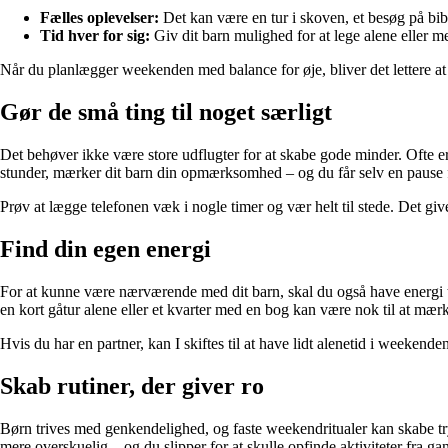
Fælles oplevelser:
Det kan være en tur i skoven, et besøg på bibli
Tid hver for sig:
Giv dit barn mulighed for at lege alene eller med
Når du planlægger weekenden med balance for øje, bliver det lettere at u
Gør de små ting til noget særligt
Det behøver ikke være store udflugter for at skabe gode minder. Ofte er 
stunder, mærker dit barn din opmærksomhed – og du får selv en pause fr
Prøv at lægge telefonen væk i nogle timer og vær helt til stede. Det gi
Find din egen energi
For at kunne være nærværende med dit barn, skal du også have energi til
en kort gåtur alene eller et kvarter med en bog kan være nok til at mærk
Hvis du har en partner, kan I skiftes til at have lidt alenetid i weeken
Skab rutiner, der giver ro
Børn trives med genkendelighed, og faste weekendritualer kan skabe try
mere overskuelig – og du slipper for at skulle opfinde aktiviteter fra gan