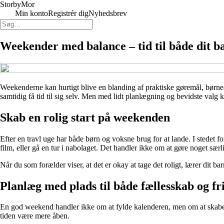
Storby
Mor
Min konto
Registrér dig
Nyhedsbrev
Weekender med balance – tid til både dit ba
Weekenderne kan hurtigt blive en blanding af praktiske gøremål, børne
samtidig få tid til sig selv. Men med lidt planlægning og bevidste valg
Skab en rolig start på weekenden
Efter en travl uge har både børn og voksne brug for at lande. I stedet f
film, eller gå en tur i nabolaget. Det handler ikke om at gøre noget særlig
Når du som forælder viser, at det er okay at tage det roligt, lærer dit b
Planlæg med plads til både fællesskab og fr
En god weekend handler ikke om at fylde kalenderen, men om at skabe bal
tiden være mere åben.