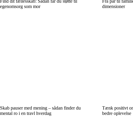
Find dit fællesskab: Sådan får du støtte til
Fra par til famil
egenomsorg som mor
dimensioner
Skab pauser med mening – sådan finder du
Tænk positivt o
mental ro i en travl hverdag
bedre oplevelse