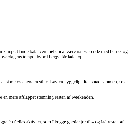
om en kamp at finde balancen mellem at være nærværende med barnet og
a hverdagens tempo, hvor I begge får ladet op.
idé at starte weekenden stille. Lav en hyggelig aftensmad sammen, se en
skabe en mere afslappet stemning resten af weekenden.
 én fælles aktivitet, som I begge glæder jer til – og lad resten af