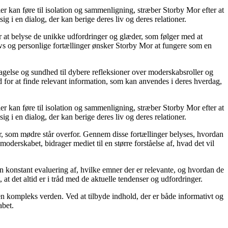
ier kan føre til isolation og sammenligning, stræber Storby Mor efter at
ig i en dialog, der kan berige deres liv og deres relationer.
or at belyse de unikke udfordringer og glæder, som følger med at
iews og personlige fortællinger ønsker Storby Mor at fungere som en
agelse og sundhed til dybere refleksioner over moderskabsroller og
 for at finde relevant information, som kan anvendes i deres hverdag,
ier kan føre til isolation og sammenligning, stræber Storby Mor efter at
ig i en dialog, der kan berige deres liv og deres relationer.
er, som mødre står overfor. Gennem disse fortællinger belyses, hvordan
derskabet, bidrager mediet til en større forståelse af, hvad det vil
en konstant evaluering af, hvilke emner der er relevante, og hvordan de
t det altid er i tråd med de aktuelle tendenser og udfordringer.
i en kompleks verden. Ved at tilbyde indhold, der er både informativt og
abet.