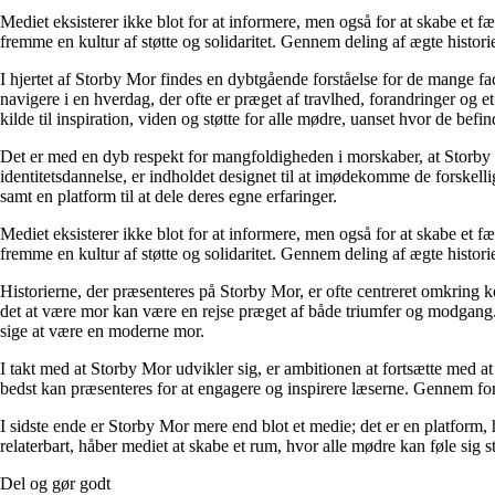
Mediet eksisterer ikke blot for at informere, men også for at skabe et fæ
fremme en kultur af støtte og solidaritet. Gennem deling af ægte historie
I hjertet af Storby Mor findes en dybtgående forståelse for de mange fa
navigere i en hverdag, der ofte er præget af travlhed, forandringer og e
kilde til inspiration, viden og støtte for alle mødre, uanset hvor de befind
Det er med en dyb respekt for mangfoldigheden i morskaber, at Storby 
identitetsdannelse, er indholdet designet til at imødekomme de forskel
samt en platform til at dele deres egne erfaringer.
Mediet eksisterer ikke blot for at informere, men også for at skabe et fæ
fremme en kultur af støtte og solidaritet. Gennem deling af ægte historie
Historierne, der præsenteres på Storby Mor, er ofte centreret omkring 
det at være mor kan være en rejse præget af både triumfer og modgang. V
sige at være en moderne mor.
I takt med at Storby Mor udvikler sig, er ambitionen at fortsætte med at
bedst kan præsenteres for at engagere og inspirere læserne. Gennem fors
I sidste ende er Storby Mor mere end blot et medie; det er en platform, 
relaterbart, håber mediet at skabe et rum, hvor alle mødre kan føle sig 
Del og gør godt