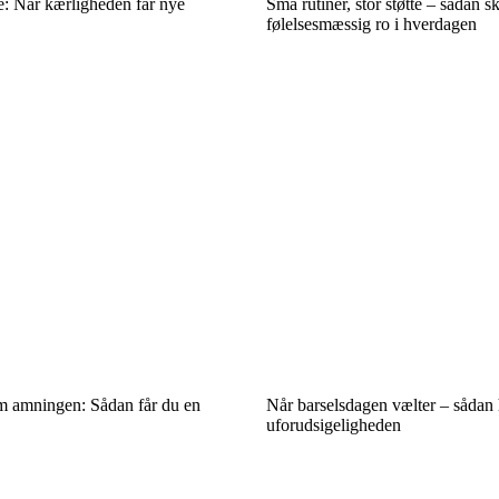
ie: Når kærligheden får nye
Små rutiner, stor støtte – sådan s
følelsesmæssig ro i hverdagen
m amningen: Sådan får du en
Når barselsdagen vælter – sådan 
uforudsigeligheden