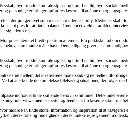
llesskab, hvor mødre kan føle sig set og hørt. I en tid, hvor sociale med
r og personlige erfaringer opfordres læserne til at åbne op og engagere s
cetter, der præger livet som mor i en moderne storby. Mediet er skabt f
t konstant pres for at finde balance. Gennem et væld af artikler, interv
er sig i deres rejse.
Mor præsenterer et bredt spektrum af emner. Fra praktiske råd om opdr
lige behov, som mødre måtte have. Denne tilgang giver læserne mulighed
llesskab, hvor mødre kan føle sig set og hørt. I en tid, hvor sociale med
r og personlige erfaringer opfordres læserne til at åbne op og engagere s
kontrasterne mellem det idealiserede moderskab og de reelle udfordring
ed at anerkende de komplekse følelser og situationer, der følger med mo
 tilpasse indholdet til de skiftende behov i samfundet. Dette indebærer 
kning, interviews med eksperter og feedback fra læserne sikrer mediet, a
hvor mødre kan finde støtte, information og inspiration til at navigere 
styrket i deres rolle og finde glæde i deres unikke rejse gennem modersk