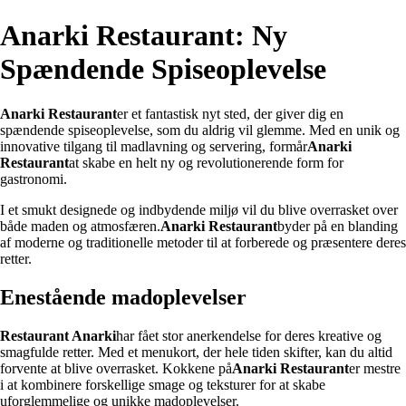
Anarki Restaurant: Ny
Spændende Spiseoplevelse
Anarki Restaurant
er et fantastisk nyt sted, der giver dig en
spændende spiseoplevelse, som du aldrig vil glemme. Med en unik og
innovative tilgang til madlavning og servering, formår
Anarki
Restaurant
at skabe en helt ny og revolutionerende form for
gastronomi.
I et smukt designede og indbydende miljø vil du blive overrasket over
både maden og atmosfæren.
Anarki Restaurant
byder på en blanding
af moderne og traditionelle metoder til at forberede og præsentere deres
retter.
Enestående madoplevelser
Restaurant Anarki
har fået stor anerkendelse for deres kreative og
smagfulde retter. Med et menukort, der hele tiden skifter, kan du altid
forvente at blive overrasket. Kokkene på
Anarki Restaurant
er mestre
i at kombinere forskellige smage og teksturer for at skabe
uforglemmelige og unikke madoplevelser.