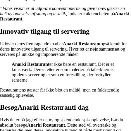
“Vores vision er at udfordre konventionerne og give vores gæster en
helt ny oplevelse af smag og æstetik,”
udtaler køkkenchefen på
Anarki
Restaurant
.
Innovativ tilgang til servering
Udover deres fremragende mad er
Anarki Restaurant
også kendt for
deres innovative tilgang til servering. Hver ret er nøje sammensat og
serveres på unikke og imponerende måder.
Anarki Restaurant
er ikke bare en restaurant. Det er et
kunstværk. Deres retter er som malerier på tallerknerne,
og deres servering er som en forestilling, der fortryller
sanserne.
Restaurantens gæster får ikke blot en måltid, men en fuldstændig
sanselig oplevelse.
Besøg
Anarki Restaurant
i dag
Hvis du er på jagt efter en ny og spændende spiseoplevelse, bør du
absolut besøge
Anarki Restaurant
. Dette sted vil overraske og
begejstre dig med deres innovative tilgang til både madlavning og