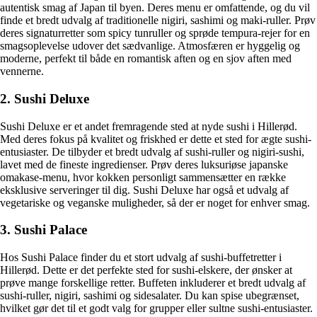
autentisk smag af Japan til byen. Deres menu er omfattende, og du vil
finde et bredt udvalg af traditionelle nigiri, sashimi og maki-ruller. Prøv
deres signaturretter som spicy tunruller og sprøde tempura-rejer for en
smagsoplevelse udover det sædvanlige. Atmosfæren er hyggelig og
moderne, perfekt til både en romantisk aften og en sjov aften med
vennerne.
2. Sushi Deluxe
Sushi Deluxe er et andet fremragende sted at nyde sushi i Hillerød.
Med deres fokus på kvalitet og friskhed er dette et sted for ægte sushi-
entusiaster. De tilbyder et bredt udvalg af sushi-ruller og nigiri-sushi,
lavet med de fineste ingredienser. Prøv deres luksuriøse japanske
omakase-menu, hvor kokken personligt sammensætter en række
eksklusive serveringer til dig. Sushi Deluxe har også et udvalg af
vegetariske og veganske muligheder, så der er noget for enhver smag.
3. Sushi Palace
Hos Sushi Palace finder du et stort udvalg af sushi-buffetretter i
Hillerød. Dette er det perfekte sted for sushi-elskere, der ønsker at
prøve mange forskellige retter. Buffeten inkluderer et bredt udvalg af
sushi-ruller, nigiri, sashimi og sidesalater. Du kan spise ubegrænset,
hvilket gør det til et godt valg for grupper eller sultne sushi-entusiaster.