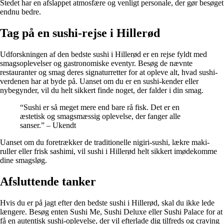
Stedet har en afslappet atmosfære og venligt personale, der gør besøget
endnu bedre.
Tag på en sushi-rejse i Hillerød
Udforskningen af den bedste sushi i Hillerød er en rejse fyldt med
smagsoplevelser og gastronomiske eventyr. Besøg de nævnte
restauranter og smag deres signaturretter for at opleve alt, hvad sushi-
verdenen har at byde på. Uanset om du er en sushi-kender eller
nybegynder, vil du helt sikkert finde noget, der falder i din smag.
“Sushi er så meget mere end bare rå fisk. Det er en
æstetisk og smagsmæssig oplevelse, der fanger alle
sanser.” – Ukendt
Uanset om du foretrækker de traditionelle nigiri-sushi, lækre maki-
ruller eller frisk sashimi, vil sushi i Hillerød helt sikkert imødekomme
dine smagsløg.
Afsluttende tanker
Hvis du er på jagt efter den bedste sushi i Hillerød, skal du ikke lede
længere. Besøg enten Sushi Me, Sushi Deluxe eller Sushi Palace for at
få en autentisk sushi-oplevelse, der vil efterlade dig tilfreds og craving