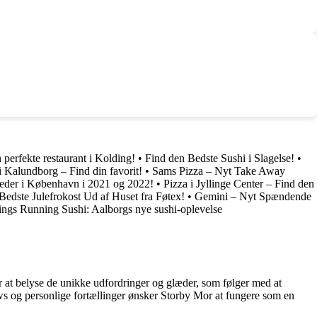
 perfekte restaurant i Kolding!
•
Find den Bedste Sushi i Slagelse!
•
i Kalundborg – Find din favorit!
•
Sams Pizza – Nyt Take Away
teder i København i 2021 og 2022!
•
Pizza i Jyllinge Center – Find den
Bedste Julefrokost Ud af Huset fra Føtex!
•
Gemini – Nyt Spændende
ngs Running Sushi: Aalborgs nye sushi-oplevelse
or at belyse de unikke udfordringer og glæder, som følger med at
iews og personlige fortællinger ønsker Storby Mor at fungere som en