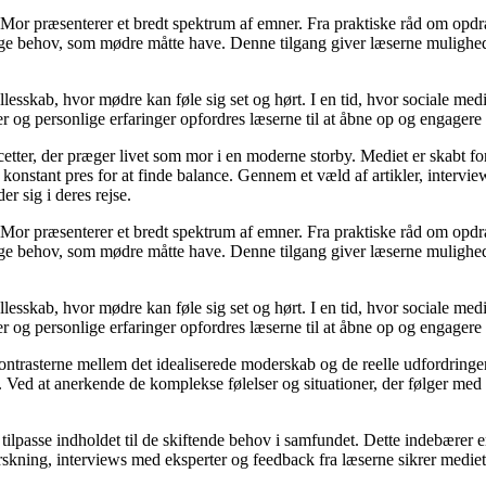
Mor præsenterer et bredt spektrum af emner. Fra praktiske råd om opdr
lige behov, som mødre måtte have. Denne tilgang giver læserne mulighed
llesskab, hvor mødre kan føle sig set og hørt. I en tid, hvor sociale med
r og personlige erfaringer opfordres læserne til at åbne op og engagere s
cetter, der præger livet som mor i en moderne storby. Mediet er skabt f
t konstant pres for at finde balance. Gennem et væld af artikler, interv
er sig i deres rejse.
Mor præsenterer et bredt spektrum af emner. Fra praktiske råd om opdr
lige behov, som mødre måtte have. Denne tilgang giver læserne mulighed
llesskab, hvor mødre kan føle sig set og hørt. I en tid, hvor sociale med
r og personlige erfaringer opfordres læserne til at åbne op og engagere s
kontrasterne mellem det idealiserede moderskab og de reelle udfordring
ed at anerkende de komplekse følelser og situationer, der følger med mo
 tilpasse indholdet til de skiftende behov i samfundet. Dette indebærer 
kning, interviews med eksperter og feedback fra læserne sikrer mediet, a