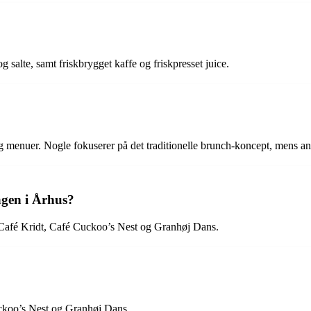
 salte, samt friskbrygget kaffe og friskpresset juice.
 menuer. Nogle fokuserer på det traditionelle brunch-koncept, mens and
agen i Århus?
s Café Kridt, Café Cuckoo’s Nest og Granhøj Dans.
uckoo’s Nest og Granhøj Dans.