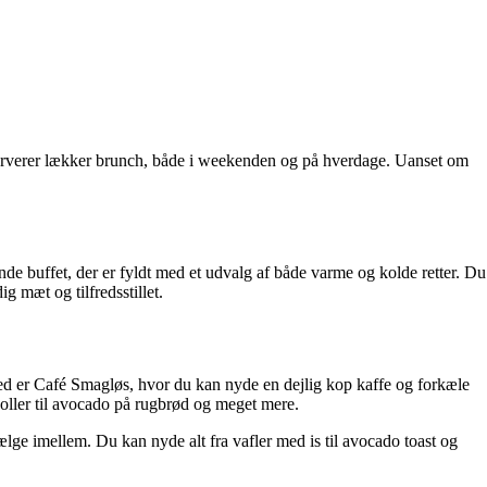
r serverer lækker brunch, både i weekenden og på hverdage. Uanset om
de buffet, der er fyldt med et udvalg af både varme og kolde retter. Du
g mæt og tilfredsstillet.
ted er Café Smagløs, hvor du kan nyde en dejlig kop kaffe og forkæle
oller til avocado på rugbrød og meget mere.
ælge imellem. Du kan nyde alt fra vafler med is til avocado toast og