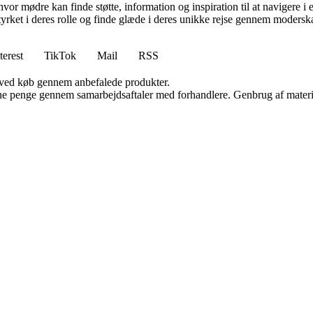
hvor mødre kan finde støtte, information og inspiration til at navigere 
styrket i deres rolle og finde glæde i deres unikke rejse gennem modersk
terest
TikTok
Mail
RSS
 ved køb gennem anbefalede produkter.
jene penge gennem samarbejdsaftaler med forhandlere. Genbrug af materi