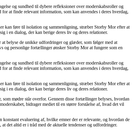
agelse og sundhed til dybere refleksioner over moderskabsroller og
 for at finde relevant information, som kan anvendes i deres hverdag,
ier kan føre til isolation og sammenligning, stræber Storby Mor efter at
ig i en dialog, der kan berige deres liv og deres relationer.
or at belyse de unikke udfordringer og glæder, som følger med at
iews og personlige fortællinger ønsker Storby Mor at fungere som en
agelse og sundhed til dybere refleksioner over moderskabsroller og
 for at finde relevant information, som kan anvendes i deres hverdag,
ier kan føre til isolation og sammenligning, stræber Storby Mor efter at
ig i en dialog, der kan berige deres liv og deres relationer.
er, som mødre står overfor. Gennem disse fortællinger belyses, hvordan
derskabet, bidrager mediet til en større forståelse af, hvad det vil
en konstant evaluering af, hvilke emner der er relevante, og hvordan de
t det altid er i tråd med de aktuelle tendenser og udfordringer.