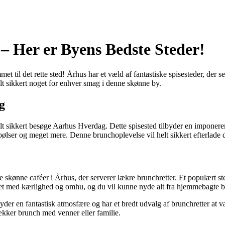
– Her er Byens Bedste Steder!
et til det rette sted! Århus har et væld af fantastiske spisesteder, de
helt sikkert noget for enhver smag i denne skønne by.
g
lt sikkert besøge Aarhus Hverdag. Dette spisested tilbyder en imponeren
 pølser og meget mere. Denne brunchoplevelse vil helt sikkert efterlade di
 skønne caféer i Århus, der serverer lækre brunchretter. Et populært s
et med kærlighed og omhu, og du vil kunne nyde alt fra hjemmebagte b
yder en fantastisk atmosfære og har et bredt udvalg af brunchretter at v
lækker brunch med venner eller familie.