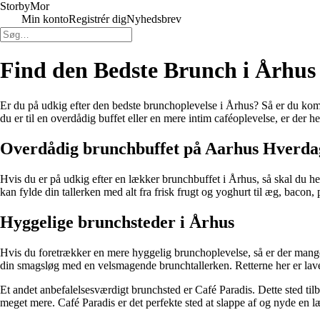
Storby
Mor
Min konto
Registrér dig
Nyhedsbrev
Find den Bedste Brunch i Århus 
Er du på udkig efter den bedste brunchoplevelse i Århus? Så er du komm
du er til en overdådig buffet eller en mere intim caféoplevelse, er der 
Overdådig brunchbuffet på Aarhus Hverda
Hvis du er på udkig efter en lækker brunchbuffet i Århus, så skal du he
kan fylde din tallerken med alt fra frisk frugt og yoghurt til æg, bacon,
Hyggelige brunchsteder i Århus
Hvis du foretrækker en mere hyggelig brunchoplevelse, så er der mange
din smagsløg med en velsmagende brunchtallerken. Retterne her er lav
Et andet anbefalelsesværdigt brunchsted er Café Paradis. Dette sted tilb
meget mere. Café Paradis er det perfekte sted at slappe af og nyde en 