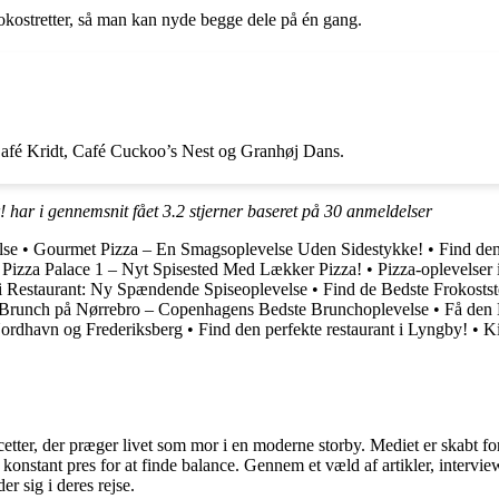
kostretter, så man kan nyde begge dele på én gang.
r Café Kridt, Café Cuckoo’s Nest og Granhøj Dans.
! har i gennemsnit fået
3.2
stjerner baseret på
30
anmeldelser
lse
•
Gourmet Pizza – En Smagsoplevelse Uden Sidestykke!
•
Find den
•
Pizza Palace 1 – Nyt Spisested Med Lækker Pizza!
•
Pizza-oplevelser 
 Restaurant: Ny Spændende Spiseoplevelse
•
Find de Bedste Frokosts
Brunch på Nørrebro – Copenhagens Bedste Brunchoplevelse
•
Få den 
ordhavn og Frederiksberg
•
Find den perfekte restaurant i Lyngby!
•
Ki
cetter, der præger livet som mor i en moderne storby. Mediet er skabt f
t konstant pres for at finde balance. Gennem et væld af artikler, interv
er sig i deres rejse.