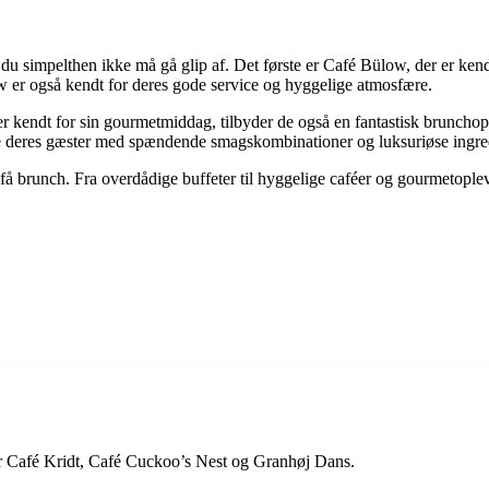
, du simpelthen ikke må gå glip af. Det første er Café Bülow, der er ken
 er også kendt for deres gode service og hyggelige atmosfære.
r kendt for sin gourmetmiddag, tilbyder de også en fantastisk brunchopl
ere deres gæster med spændende smagskombinationer og luksuriøse ingre
 få brunch. Fra overdådige buffeter til hyggelige caféer og gourmetoplev
er Café Kridt, Café Cuckoo’s Nest og Granhøj Dans.