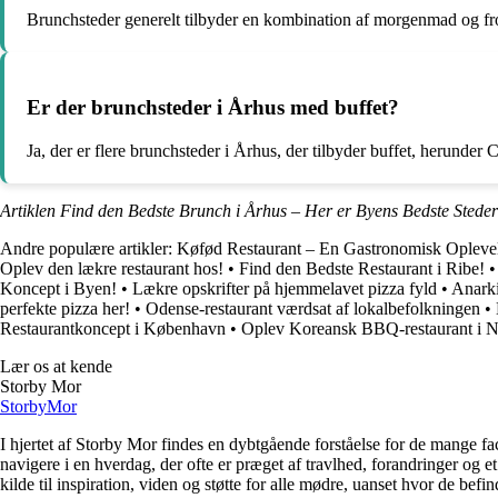
Brunchsteder generelt tilbyder en kombination af morgenmad og fro
Er der brunchsteder i Århus med buffet?
Ja, der er flere brunchsteder i Århus, der tilbyder buffet, herunde
Artiklen Find den Bedste Brunch i Århus – Her er Byens Bedste Steder
Andre populære artikler:
Køfød Restaurant – En Gastronomisk Opleve
Oplev den lækre restaurant hos!
•
Find den Bedste Restaurant i Ribe!
Koncept i Byen!
•
Lækre opskrifter på hjemmelavet pizza fyld
•
Anarki
perfekte pizza her!
•
Odense-restaurant værdsat af lokalbefolkningen
•
Restaurantkoncept i København
•
Oplev Koreansk BBQ-restaurant i N
Lær os at kende
Storby Mor
Storby
Mor
I hjertet af Storby Mor findes en dybtgående forståelse for de mange fa
navigere i en hverdag, der ofte er præget af travlhed, forandringer og e
kilde til inspiration, viden og støtte for alle mødre, uanset hvor de befind