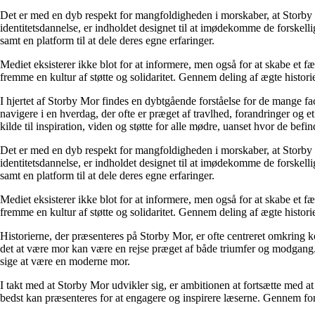
Det er med en dyb respekt for mangfoldigheden i morskaber, at Storby 
identitetsdannelse, er indholdet designet til at imødekomme de forskel
samt en platform til at dele deres egne erfaringer.
Mediet eksisterer ikke blot for at informere, men også for at skabe et fæ
fremme en kultur af støtte og solidaritet. Gennem deling af ægte historie
I hjertet af Storby Mor findes en dybtgående forståelse for de mange fa
navigere i en hverdag, der ofte er præget af travlhed, forandringer og e
kilde til inspiration, viden og støtte for alle mødre, uanset hvor de befind
Det er med en dyb respekt for mangfoldigheden i morskaber, at Storby 
identitetsdannelse, er indholdet designet til at imødekomme de forskel
samt en platform til at dele deres egne erfaringer.
Mediet eksisterer ikke blot for at informere, men også for at skabe et fæ
fremme en kultur af støtte og solidaritet. Gennem deling af ægte historie
Historierne, der præsenteres på Storby Mor, er ofte centreret omkring 
det at være mor kan være en rejse præget af både triumfer og modgang. V
sige at være en moderne mor.
I takt med at Storby Mor udvikler sig, er ambitionen at fortsætte med at
bedst kan præsenteres for at engagere og inspirere læserne. Gennem fors