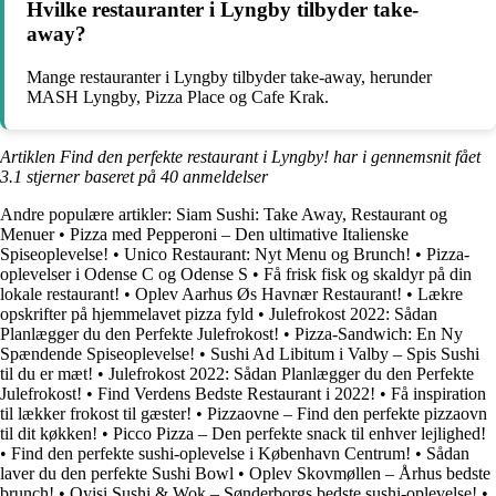
Hvilke restauranter i Lyngby tilbyder take-
away?
Mange restauranter i Lyngby tilbyder take-away, herunder
MASH Lyngby, Pizza Place og Cafe Krak.
Artiklen Find den perfekte restaurant i Lyngby! har i gennemsnit fået
3.1
stjerner baseret på
40
anmeldelser
Andre populære artikler:
Siam Sushi: Take Away, Restaurant og
Menuer
•
Pizza med Pepperoni – Den ultimative Italienske
Spiseoplevelse!
•
Unico Restaurant: Nyt Menu og Brunch!
•
Pizza-
oplevelser i Odense C og Odense S
•
Få frisk fisk og skaldyr på din
lokale restaurant!
•
Oplev Aarhus Øs Havnær Restaurant!
•
Lækre
opskrifter på hjemmelavet pizza fyld
•
Julefrokost 2022: Sådan
Planlægger du den Perfekte Julefrokost!
•
Pizza-Sandwich: En Ny
Spændende Spiseoplevelse!
•
Sushi Ad Libitum i Valby – Spis Sushi
til du er mæt!
•
Julefrokost 2022: Sådan Planlægger du den Perfekte
Julefrokost!
•
Find Verdens Bedste Restaurant i 2022!
•
Få inspiration
til lækker frokost til gæster!
•
Pizzaovne – Find den perfekte pizzaovn
til dit køkken!
•
Picco Pizza – Den perfekte snack til enhver lejlighed!
•
Find den perfekte sushi-oplevelse i København Centrum!
•
Sådan
laver du den perfekte Sushi Bowl
•
Oplev Skovmøllen – Århus bedste
brunch!
•
Oyisi Sushi & Wok – Sønderborgs bedste sushi-oplevelse!
•