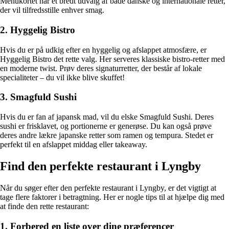
Menukortet har et bredt udvalg af både danske og internationale retter,
der vil tilfredsstille enhver smag.
2. Hyggelig Bistro
Hvis du er på udkig efter en hyggelig og afslappet atmosfære, er
Hyggelig Bistro det rette valg. Her serveres klassiske bistro-retter med
en moderne twist. Prøv deres signaturretter, der består af lokale
specialiteter – du vil ikke blive skuffet!
3. Smagfuld Sushi
Hvis du er fan af japansk mad, vil du elske Smagfuld Sushi. Deres
sushi er frisklavet, og portionerne er generøse. Du kan også prøve
deres andre lækre japanske retter som ramen og tempura. Stedet er
perfekt til en afslappet middag eller takeaway.
Find den perfekte restaurant i Lyngby
Når du søger efter den perfekte restaurant i Lyngby, er det vigtigt at
tage flere faktorer i betragtning. Her er nogle tips til at hjælpe dig med
at finde den rette restaurant:
1. Forbered en liste over dine præferencer