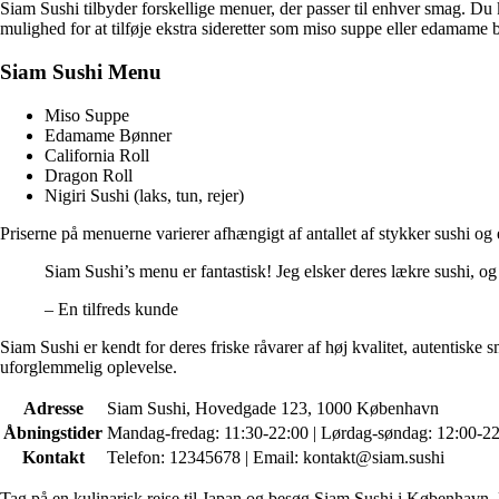
Siam Sushi tilbyder forskellige menuer, der passer til enhver smag. D
mulighed for at tilføje ekstra sideretter som miso suppe eller edamame bø
Siam Sushi Menu
Miso Suppe
Edamame Bønner
California Roll
Dragon Roll
Nigiri Sushi (laks, tun, rejer)
Priserne på menuerne varierer afhængigt af antallet af stykker sushi og
Siam Sushi’s menu er fantastisk! Jeg elsker deres lækre sushi, og
– En tilfreds kunde
Siam Sushi er kendt for deres friske råvarer af høj kvalitet, autentisk
uforglemmelig oplevelse.
Adresse
Siam Sushi, Hovedgade 123, 1000 København
Åbningstider
Mandag-fredag: 11:30-22:00 | Lørdag-søndag: 12:00-2
Kontakt
Telefon: 12345678 | Email: kontakt@siam.sushi
Tag på en kulinarisk rejse til Japan og besøg Siam Sushi i København. D