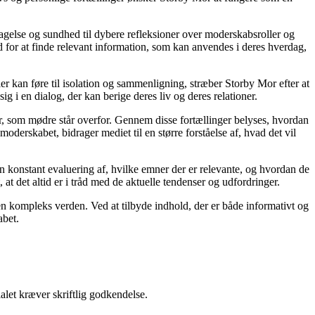
agelse og sundhed til dybere refleksioner over moderskabsroller og
 for at finde relevant information, som kan anvendes i deres hverdag,
ier kan føre til isolation og sammenligning, stræber Storby Mor efter at
ig i en dialog, der kan berige deres liv og deres relationer.
er, som mødre står overfor. Gennem disse fortællinger belyses, hvordan
derskabet, bidrager mediet til en større forståelse af, hvad det vil
en konstant evaluering af, hvilke emner der er relevante, og hvordan de
t det altid er i tråd med de aktuelle tendenser og udfordringer.
i en kompleks verden. Ved at tilbyde indhold, der er både informativt og
abet.
alet kræver skriftlig godkendelse.