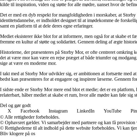
kilde til inspiration, viden og støtte for alle mødre, uanset hvor de befind
Det er med en dyb respekt for mangfoldigheden i morskaber, at Storby 
identitetsdannelse, er indholdet designet til at imødekomme de forskel
samt en platform til at dele deres egne erfaringer.
Mediet eksisterer ikke blot for at informere, men også for at skabe et fæ
fremme en kultur af støtte og solidaritet. Gennem deling af ægte historie
Historierne, der præsenteres på Storby Mor, er ofte centreret omkring 
det at være mor kan være en rejse præget af både triumfer og modgang. V
sige at være en moderne mor.
I takt med at Storby Mor udvikler sig, er ambitionen at fortsætte med at
bedst kan præsenteres for at engagere og inspirere læserne. Gennem fors
I sidste ende er Storby Mor mere end blot et medie; det er en platform, 
relaterbart, håber mediet at skabe et rum, hvor alle mødre kan føle sig 
Del og gør godt
X
Facebook
Instagram
LinkedIn
YouTube
Pin
© Alle rettigheder forbeholdes.
© Ophavsret gælder. Vi samarbejder med partnere og kan få provision
© Rettighederne til alt indhold på dette website forbeholdes. Vi kan t
Bliv klogere på os