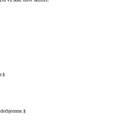
r.§
d derhjemme.§