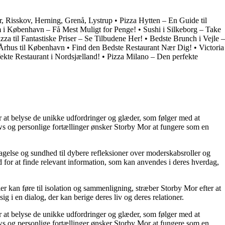
r, Risskov, Herning, Grenå, Lystrup
•
Pizza Hytten – En Guide til
 i København – Få Mest Muligt for Penge!
•
Sushi i Silkeborg – Take
zza til Fantastiske Priser – Se Tilbudene Her!
•
Bedste Brunch i Vejle –
 Århus til København
•
Find den Bedste Restaurant Nær Dig!
•
Victoria
ekte Restaurant i Nordsjælland!
•
Pizza Milano – Den perfekte
or at belyse de unikke udfordringer og glæder, som følger med at
iews og personlige fortællinger ønsker Storby Mor at fungere som en
agelse og sundhed til dybere refleksioner over moderskabsroller og
 for at finde relevant information, som kan anvendes i deres hverdag,
ier kan føre til isolation og sammenligning, stræber Storby Mor efter at
ig i en dialog, der kan berige deres liv og deres relationer.
or at belyse de unikke udfordringer og glæder, som følger med at
iews og personlige fortællinger ønsker Storby Mor at fungere som en