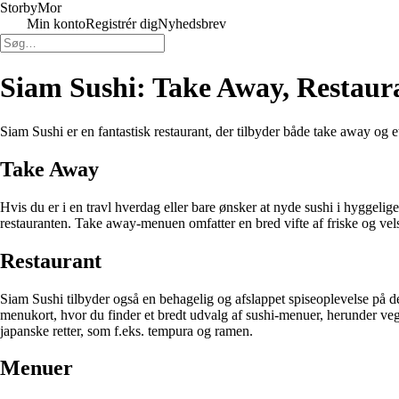
Storby
Mor
Min konto
Registrér dig
Nyhedsbrev
Siam Sushi: Take Away, Restaur
Siam Sushi er en fantastisk restaurant, der tilbyder både take away og 
Take Away
Hvis du er i en travl hverdag eller bare ønsker at nyde sushi i hyggel
restauranten. Take away-menuen omfatter en bred vifte af friske og vel
Restaurant
Siam Sushi tilbyder også en behagelig og afslappet spiseoplevelse på de
menukort, hvor du finder et bredt udvalg af sushi-menuer, herunder vege
japanske retter, som f.eks. tempura og ramen.
Menuer