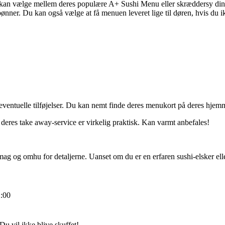
u kan vælge mellem deres populære A+ Sushi Menu eller skræddersy din 
nner. Du kan også vælge at få menuen leveret lige til døren, hvis du ikke
 eventuelle tilføjelser. Du kan nemt finde deres menukort på deres hjem
 deres take away-service er virkelig praktisk. Kan varmt anbefales!
e smag og omhu for detaljerne. Uanset om du er en erfaren sushi-elsker 
2:00
u vil ikke blive skuffet!