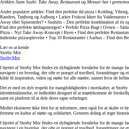
Artiklen Siam Sushi: Take Away, Restaurant og Menuer har i gennemsn
Andre populære artikler:
Find den perfekte ild pizza i Kolding, Viborg
Randers, Trøjborg og Aalborg
•
Lækre Frokost Ideer fra Valdemarsro
Away eller Spisesteder?
•
Sushiris – Den perfekte kombination af ris o
Find den perfekte lørdagsmorgen!
•
Perfekt Pizza Bagt i Ovnen – Såd
Pizza – Nyt Take Away-Koncept i Byen
•
Find den perfekte Restauran
italienske pizzaoplevelse
•
Top 10 Restauranter i Aarhus – Find den Be
Lær os at kende
Storby Mor
Storby
Mor
I hjertet af Storby Mor findes en dybtgående forståelse for de mange fa
navigere i en hverdag, der ofte er præget af travlhed, forandringer og e
kilde til inspiration, viden og støtte for alle mødre, uanset hvor de befind
Det er med en dyb respekt for mangfoldigheden i morskaber, at Storby 
identitetsdannelse, er indholdet designet til at imødekomme de forskel
samt en platform til at dele deres egne erfaringer.
Mediet eksisterer ikke blot for at informere, men også for at skabe et fæ
fremme en kultur af støtte og solidaritet. Gennem deling af ægte historie
I hjertet af Storby Mor findes en dybtgående forståelse for de mange fa
navigere i en hverdag, der ofte er præget af travlhed, forandringer og e