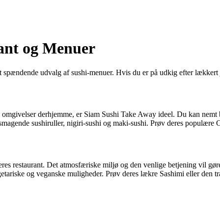
ant og Menuer
et spændende udvalg af sushi-menuer. Hvis du er på udkig efter lækkert 
ige omgivelser derhjemme, er Siam Sushi Take Away ideel. Du kan nemt be
smagende sushiruller, nigiri-sushi og maki-sushi. Prøv deres populære C
res restaurant. Det atmosfæriske miljø og den venlige betjening vil gør
tariske og veganske muligheder. Prøv deres lækre Sashimi eller den tradi