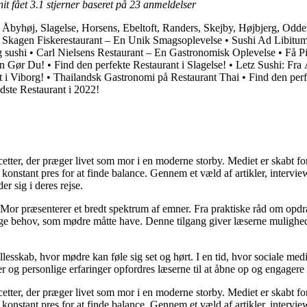
it fået
3.1
stjerner baseret på
23
anmeldelser
, Åbyhøj, Slagelse, Horsens, Ebeltoft, Randers, Skejby, Højbjerg, Odde
•
Skagen Fiskerestaurant – En Unik Smagsoplevelse
•
Sushi Ad Libitum
g sushi
•
Carl Nielsens Restaurant – En Gastronomisk Oplevelse
•
Få Pi
an Gør Du!
•
Find den perfekte Restaurant i Slagelse!
•
Letz Sushi: Fra
t i Viborg!
•
Thailandsk Gastronomi på Restaurant Thai
•
Find den perf
dste Restaurant i 2022!
cetter, der præger livet som mor i en moderne storby. Mediet er skabt f
t konstant pres for at finde balance. Gennem et væld af artikler, interv
er sig i deres rejse.
Mor præsenterer et bredt spektrum af emner. Fra praktiske råd om opdr
lige behov, som mødre måtte have. Denne tilgang giver læserne mulighed
llesskab, hvor mødre kan føle sig set og hørt. I en tid, hvor sociale med
r og personlige erfaringer opfordres læserne til at åbne op og engagere s
cetter, der præger livet som mor i en moderne storby. Mediet er skabt f
t konstant pres for at finde balance. Gennem et væld af artikler, interv