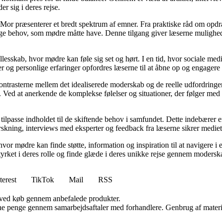
er sig i deres rejse.
Mor præsenterer et bredt spektrum af emner. Fra praktiske råd om opdr
lige behov, som mødre måtte have. Denne tilgang giver læserne mulighed
llesskab, hvor mødre kan føle sig set og hørt. I en tid, hvor sociale med
r og personlige erfaringer opfordres læserne til at åbne op og engagere s
kontrasterne mellem det idealiserede moderskab og de reelle udfordring
ed at anerkende de komplekse følelser og situationer, der følger med mo
 tilpasse indholdet til de skiftende behov i samfundet. Dette indebærer 
kning, interviews med eksperter og feedback fra læserne sikrer mediet, a
hvor mødre kan finde støtte, information og inspiration til at navigere 
styrket i deres rolle og finde glæde i deres unikke rejse gennem modersk
terest
TikTok
Mail
RSS
 ved køb gennem anbefalede produkter.
jene penge gennem samarbejdsaftaler med forhandlere. Genbrug af materi