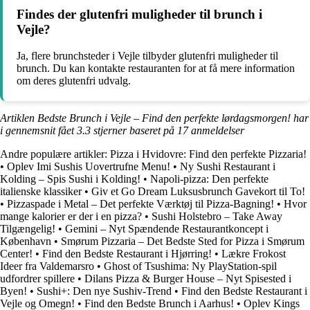
Findes der glutenfri muligheder til brunch i
Vejle?
Ja, flere brunchsteder i Vejle tilbyder glutenfri muligheder til
brunch. Du kan kontakte restauranten for at få mere information
om deres glutenfri udvalg.
Artiklen Bedste Brunch i Vejle – Find den perfekte lørdagsmorgen! har
i gennemsnit fået
3.3
stjerner baseret på
17
anmeldelser
Andre populære artikler:
Pizza i Hvidovre: Find den perfekte Pizzaria!
•
Oplev Imi Sushis Uovertrufne Menu!
•
Ny Sushi Restaurant i
Kolding – Spis Sushi i Kolding!
•
Napoli-pizza: Den perfekte
italienske klassiker
•
Giv et Go Dream Luksusbrunch Gavekort til To!
•
Pizzaspade i Metal – Det perfekte Værktøj til Pizza-Bagning!
•
Hvor
mange kalorier er der i en pizza?
•
Sushi Holstebro – Take Away
Tilgængelig!
•
Gemini – Nyt Spændende Restaurantkoncept i
København
•
Smørum Pizzaria – Det Bedste Sted for Pizza i Smørum
Center!
•
Find den Bedste Restaurant i Hjørring!
•
Lækre Frokost
Ideer fra Valdemarsro
•
Ghost of Tsushima: Ny PlayStation-spil
udfordrer spillere
•
Dilans Pizza & Burger House – Nyt Spisested i
Byen!
•
Sushi+: Den nye Sushiv-Trend
•
Find den Bedste Restaurant i
Vejle og Omegn!
•
Find den Bedste Brunch i Aarhus!
•
Oplev Kings