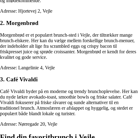
og imødekommende.
Adresse: Hjortevej 2, Vejle
2. Morgenbrød
Morgenbrød er et populært brunch-sted i Vejle, der tiltrækker mange
brunch-elskere. Her kan du vælge mellem forskellige brunch-menuer,
der indeholder alt lige fra scrambled eggs og crispy bacon til
friskpresset juice og sprøde croissanter. Morgenbrød er kendt for deres
kvalitet og gode service.
Adresse: Langelinie 4, Vejle
3. Café Vivaldi
Café Vivaldi byder på en moderne og trendy brunchoplevelse. Her kan
du nyde lækre avokado-toast, smoothie bowls og friske salater. Café
Vivaldi fokuserer på friske råvarer og sunde alternativer til en
traditionel brunch. Atmosfæren er afslappet og hyggelig, og stedet er
populært både blandt lokale og turister.
Adresse: Nørregade 20, Vejle
Find din favoritbrunch i Vejle