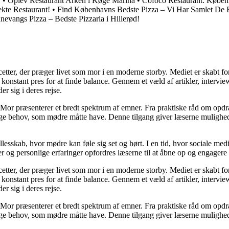
!
•
Oplev Restaurant Arken i Køge Marina
•
Cofoco Restaurant: Køben
kte Restaurant!
•
Find Københavns Bedste Pizza – Vi Har Samlet De B
nevangs Pizza – Bedste Pizzaria i Hillerød!
cetter, der præger livet som mor i en moderne storby. Mediet er skabt f
t konstant pres for at finde balance. Gennem et væld af artikler, interv
er sig i deres rejse.
Mor præsenterer et bredt spektrum af emner. Fra praktiske råd om opdr
lige behov, som mødre måtte have. Denne tilgang giver læserne mulighed
llesskab, hvor mødre kan føle sig set og hørt. I en tid, hvor sociale med
r og personlige erfaringer opfordres læserne til at åbne op og engagere s
cetter, der præger livet som mor i en moderne storby. Mediet er skabt f
t konstant pres for at finde balance. Gennem et væld af artikler, interv
er sig i deres rejse.
Mor præsenterer et bredt spektrum af emner. Fra praktiske råd om opdr
lige behov, som mødre måtte have. Denne tilgang giver læserne mulighed