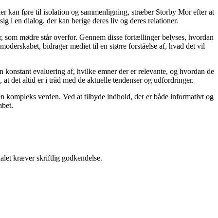
ier kan føre til isolation og sammenligning, stræber Storby Mor efter at
ig i en dialog, der kan berige deres liv og deres relationer.
er, som mødre står overfor. Gennem disse fortællinger belyses, hvordan
derskabet, bidrager mediet til en større forståelse af, hvad det vil
en konstant evaluering af, hvilke emner der er relevante, og hvordan de
t det altid er i tråd med de aktuelle tendenser og udfordringer.
i en kompleks verden. Ved at tilbyde indhold, der er både informativt og
abet.
alet kræver skriftlig godkendelse.