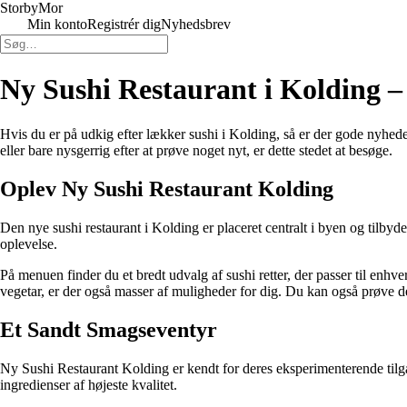
Storby
Mor
Min konto
Registrér dig
Nyhedsbrev
Ny Sushi Restaurant i Kolding – 
Hvis du er på udkig efter lækker sushi i Kolding, så er der gode nyhede
eller bare nysgerrig efter at prøve noget nyt, er dette stedet at besøge.
Oplev Ny Sushi Restaurant Kolding
Den nye sushi restaurant i Kolding er placeret centralt i byen og tilbyd
oplevelse.
På menuen finder du et bredt udvalg af sushi retter, der passer til enhv
vegetar, er der også masser af muligheder for dig. Du kan også prøve de
Et Sandt Smagseventyr
Ny Sushi Restaurant Kolding er kendt for deres eksperimenterende tilgan
ingredienser af højeste kvalitet.