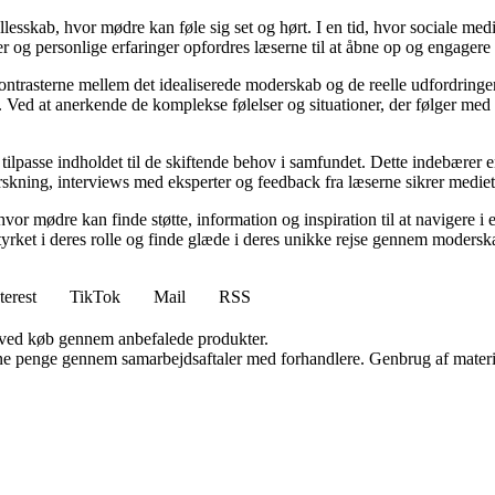
llesskab, hvor mødre kan føle sig set og hørt. I en tid, hvor sociale med
r og personlige erfaringer opfordres læserne til at åbne op og engagere s
kontrasterne mellem det idealiserede moderskab og de reelle udfordring
ed at anerkende de komplekse følelser og situationer, der følger med mo
 tilpasse indholdet til de skiftende behov i samfundet. Dette indebærer 
kning, interviews med eksperter og feedback fra læserne sikrer mediet, a
hvor mødre kan finde støtte, information og inspiration til at navigere 
styrket i deres rolle og finde glæde i deres unikke rejse gennem modersk
terest
TikTok
Mail
RSS
 ved køb gennem anbefalede produkter.
jene penge gennem samarbejdsaftaler med forhandlere. Genbrug af materi