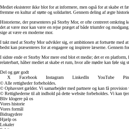
Mediet eksisterer ikke blot for at informere, men også for at skabe et fæ
fremme en kultur af støtte og solidaritet. Gennem deling af ægte historie
Historierne, der præsenteres på Storby Mor, er ofte centreret omkring 
det at være mor kan være en rejse præget af både triumfer og modgang. V
sige at være en moderne mor.
I takt med at Storby Mor udvikler sig, er ambitionen at fortsætte med at
bedst kan præsenteres for at engagere og inspirere læserne. Gennem fors
I sidste ende er Storby Mor mere end blot et medie; det er en platform, 
relaterbart, håber mediet at skabe et rum, hvor alle mødre kan føle sig 
Del og gør godt
X
Facebook
Instagram
LinkedIn
YouTube
Pin
© Alle rettigheder forbeholdes.
© Ophavsret gælder. Vi samarbejder med partnere og kan få provision
© Rettighederne til alt indhold på dette website forbeholdes. Vi kan t
Bliv klogere på os
Vores historie
Vores formål
Bidragydere
Hjælp os
Lokaler