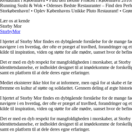
Restaurant i København
•
Find den Bedste Frokost i København 2016
Running Sushi & Wok
•
Odenses Bedste Restauranter – Find den Perfe
Storkøbenhavn!
•
Oplev Københavns Unikke Pluto Restaurant!
•
Grøn
Lær os at kende
Storby Mor
Storby
Mor
I hjertet af Storby Mor findes en dybtgående forståelse for de mange fa
navigere i en hverdag, der ofte er præget af travlhed, forandringer og e
kilde til inspiration, viden og støtte for alle mødre, uanset hvor de befind
Det er med en dyb respekt for mangfoldigheden i morskaber, at Storby 
identitetsdannelse, er indholdet designet til at imødekomme de forskel
samt en platform til at dele deres egne erfaringer.
Mediet eksisterer ikke blot for at informere, men også for at skabe et fæ
fremme en kultur af støtte og solidaritet. Gennem deling af ægte historie
I hjertet af Storby Mor findes en dybtgående forståelse for de mange fa
navigere i en hverdag, der ofte er præget af travlhed, forandringer og e
kilde til inspiration, viden og støtte for alle mødre, uanset hvor de befind
Det er med en dyb respekt for mangfoldigheden i morskaber, at Storby 
identitetsdannelse, er indholdet designet til at imødekomme de forskel
samt en platform til at dele deres egne erfaringer.