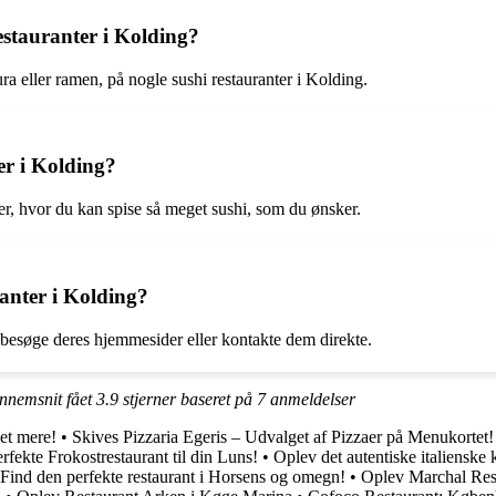
estauranter i Kolding?
ra eller ramen, på nogle sushi restauranter i Kolding.
er i Kolding?
der, hvor du kan spise så meget sushi, som du ønsker.
ranter i Kolding?
t besøge deres hjemmesider eller kontakte dem direkte.
ennemsnit fået
3.9
stjerner baseret på
7
anmeldelser
et mere!
•
Skives Pizzaria Egeris – Udvalget af Pizzaer på Menukortet!
rfekte Frokostrestaurant til din Luns!
•
Oplev det autentiske italienske
Find den perfekte restaurant i Horsens og omegn!
•
Oplev Marchal Res