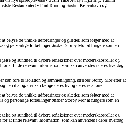
havns nye spiseoplevelse
•
Sushi-Take Away i Hjørring: Yummi
edste Restauranter!
•
Find Running Sushi i København og
or at belyse de unikke udfordringer og glæder, som følger med at
iews og personlige fortællinger ønsker Storby Mor at fungere som en
agelse og sundhed til dybere refleksioner over moderskabsroller og
 for at finde relevant information, som kan anvendes i deres hverdag,
ier kan føre til isolation og sammenligning, stræber Storby Mor efter at
ig i en dialog, der kan berige deres liv og deres relationer.
or at belyse de unikke udfordringer og glæder, som følger med at
iews og personlige fortællinger ønsker Storby Mor at fungere som en
agelse og sundhed til dybere refleksioner over moderskabsroller og
 for at finde relevant information, som kan anvendes i deres hverdag,