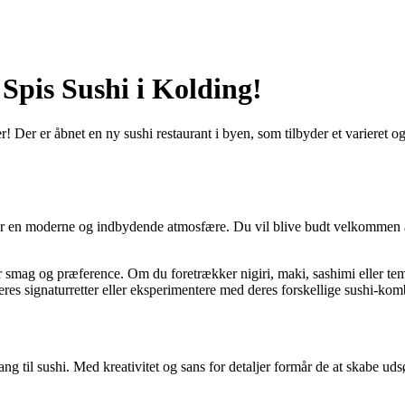
Spis Sushi i Kolding!
r! Der er åbnet en ny sushi restaurant i byen, som tilbyder et varieret 
er en moderne og indbydende atmosfære. Du vil blive budt velkommen af et
er smag og præference. Om du foretrækker nigiri, maki, sashimi eller tem
res signaturretter eller eksperimentere med deres forskellige sushi-kom
g til sushi. Med kreativitet og sans for detaljer formår de at skabe uds