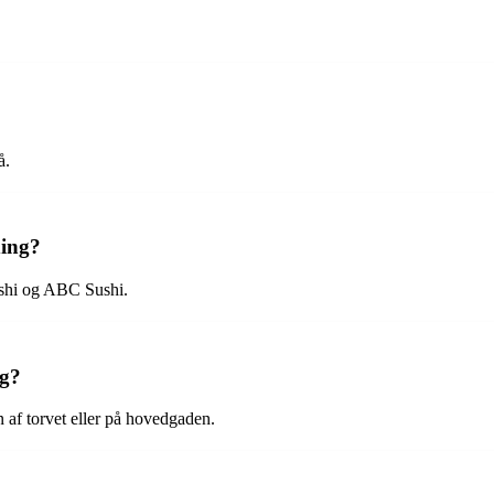
å.
ding?
ushi og ABC Sushi.
ng?
 af torvet eller på hovedgaden.