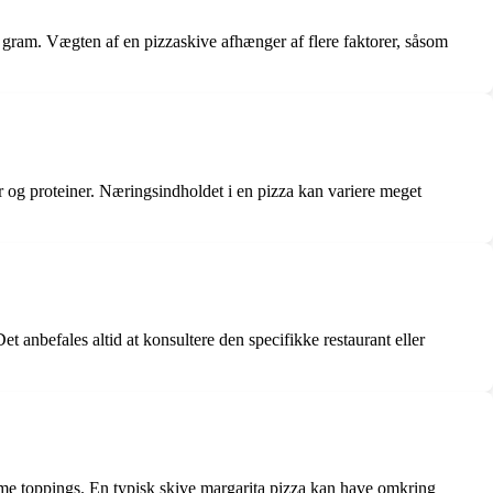
 gram. Vægten af en pizzaskive afhænger af flere faktorer, såsom
r og proteiner. Næringsindholdet i en pizza kan variere meget
 anbefales altid at konsultere den specifikke restaurant eller
edme toppings. En typisk skive margarita pizza kan have omkring