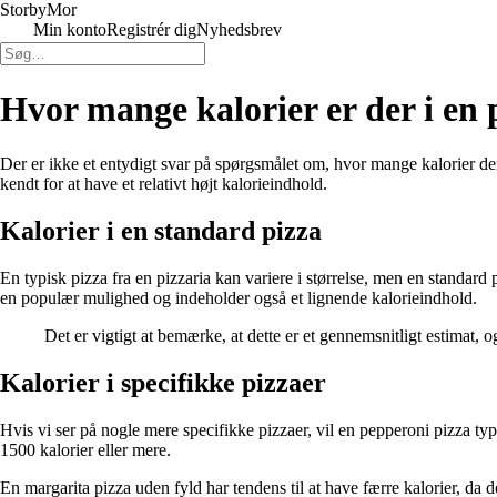
Storby
Mor
Min konto
Registrér dig
Nyhedsbrev
Hvor mange kalorier er der i en 
Der er ikke et entydigt svar på spørgsmålet om, hvor mange kalorier der
kendt for at have et relativt højt kalorieindhold.
Kalorier i en standard pizza
En typisk pizza fra en pizzaria kan variere i størrelse, men en standa
en populær mulighed og indeholder også et lignende kalorieindhold.
Det er vigtigt at bemærke, at dette er et gennemsnitligt estimat, o
Kalorier i specifikke pizzaer
Hvis vi ser på nogle mere specifikke pizzaer, vil en pepperoni pizza ty
1500 kalorier eller mere.
En margarita pizza uden fyld har tendens til at have færre kalorier, da