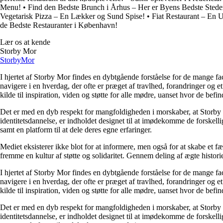
Menu!
•
Find den Bedste Brunch i Århus – Her er Byens Bedste Stede
Vegetarisk Pizza – En Lækker og Sund Spise!
•
Fiat Restaurant – En 
de Bedste Restauranter i København!
Lær os at kende
Storby Mor
Storby
Mor
I hjertet af Storby Mor findes en dybtgående forståelse for de mange fa
navigere i en hverdag, der ofte er præget af travlhed, forandringer og e
kilde til inspiration, viden og støtte for alle mødre, uanset hvor de befind
Det er med en dyb respekt for mangfoldigheden i morskaber, at Storby 
identitetsdannelse, er indholdet designet til at imødekomme de forskel
samt en platform til at dele deres egne erfaringer.
Mediet eksisterer ikke blot for at informere, men også for at skabe et fæ
fremme en kultur af støtte og solidaritet. Gennem deling af ægte historie
I hjertet af Storby Mor findes en dybtgående forståelse for de mange fa
navigere i en hverdag, der ofte er præget af travlhed, forandringer og e
kilde til inspiration, viden og støtte for alle mødre, uanset hvor de befind
Det er med en dyb respekt for mangfoldigheden i morskaber, at Storby 
identitetsdannelse, er indholdet designet til at imødekomme de forskel