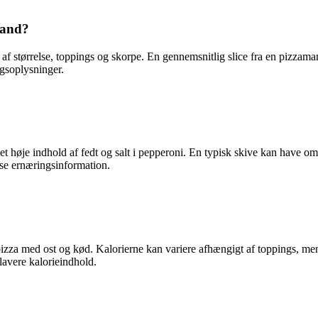
mand?
af størrelse, toppings og skorpe. En gennemsnitlig slice fra en pizzama
gsoplysninger.
t høje indhold af fedt og salt i pepperoni. En typisk skive kan have om
ise ernæringsinformation.
l pizza med ost og kød. Kalorierne kan variere afhængigt af toppings, m
 lavere kalorieindhold.