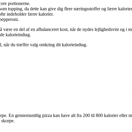
cere portionerne.
om topping, da dette kan give dig flere næringsstoffer og færre kalorier
te indeholder færre kalorier.
pepperoni.
være en del af en afbalanceret kost, når de nydes lejlighedsvist og i 
de kalorieindtag.
, når du træffer valg omkring dit kalorieindtag.
korpe. En gennemsnitlig pizza kan have alt fra 200 til 800 kalorier elle
g skorpe.