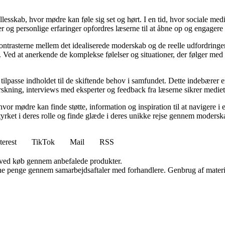
llesskab, hvor mødre kan føle sig set og hørt. I en tid, hvor sociale med
r og personlige erfaringer opfordres læserne til at åbne op og engagere s
kontrasterne mellem det idealiserede moderskab og de reelle udfordring
ed at anerkende de komplekse følelser og situationer, der følger med mo
 tilpasse indholdet til de skiftende behov i samfundet. Dette indebærer 
kning, interviews med eksperter og feedback fra læserne sikrer mediet, a
hvor mødre kan finde støtte, information og inspiration til at navigere 
styrket i deres rolle og finde glæde i deres unikke rejse gennem modersk
terest
TikTok
Mail
RSS
 ved køb gennem anbefalede produkter.
jene penge gennem samarbejdsaftaler med forhandlere. Genbrug af materi