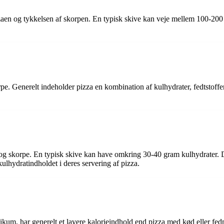
zzaen og tykkelsen af skorpen. En typisk skive kan veje mellem 100-200
pe. Generelt indeholder pizza en kombination af kulhydrater, fedtstoffe
g skorpe. En typisk skive kan have omkring 30-40 gram kulhydrater. Det
ulhydratindholdet i deres servering af pizza.
ilikum, har generelt et lavere kalorieindhold end pizza med kød eller f