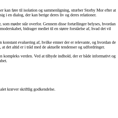
ier kan føre til isolation og sammenligning, stræber Storby Mor efter at
ig i en dialog, der kan berige deres liv og deres relationer.
er, som mødre står overfor. Gennem disse fortællinger belyses, hvordan
derskabet, bidrager mediet til en større forståelse af, hvad det vil
en konstant evaluering af, hvilke emner der er relevante, og hvordan de
t det altid er i tråd med de aktuelle tendenser og udfordringer.
i en kompleks verden. Ved at tilbyde indhold, der er både informativt og
abet.
alet kræver skriftlig godkendelse.