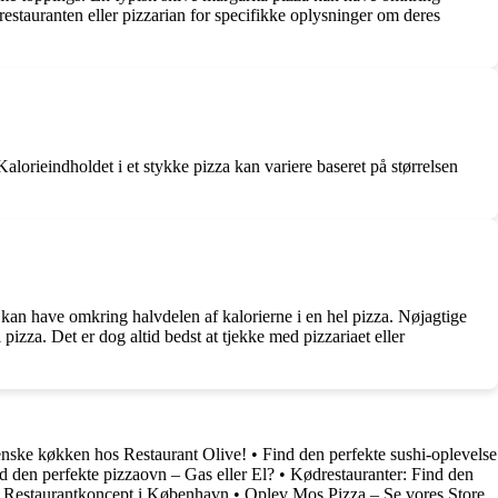
 restauranten eller pizzarian for specifikke oplysninger om deres
lorieindholdet i et stykke pizza kan variere baseret på størrelsen
a kan have omkring halvdelen af kalorierne i en hel pizza. Nøjagtige
pizza. Det er dog altid bedst at tjekke med pizzariaet eller
ienske køkken hos Restaurant Olive!
•
Find den perfekte sushi-oplevelse
d den perfekte pizzaovn – Gas eller El?
•
Kødrestauranter: Find den
Restaurantkoncept i København
•
Oplev Mos Pizza – Se vores Store