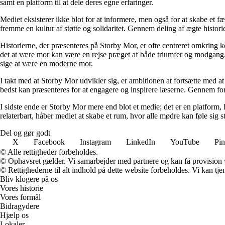
samt en platform til at dele deres egne erfaringer.
Mediet eksisterer ikke blot for at informere, men også for at skabe et fæ
fremme en kultur af støtte og solidaritet. Gennem deling af ægte historie
Historierne, der præsenteres på Storby Mor, er ofte centreret omkring 
det at være mor kan være en rejse præget af både triumfer og modgang. V
sige at være en moderne mor.
I takt med at Storby Mor udvikler sig, er ambitionen at fortsætte med at
bedst kan præsenteres for at engagere og inspirere læserne. Gennem fors
I sidste ende er Storby Mor mere end blot et medie; det er en platform, 
relaterbart, håber mediet at skabe et rum, hvor alle mødre kan føle sig 
Del og gør godt
X
Facebook
Instagram
LinkedIn
YouTube
Pin
© Alle rettigheder forbeholdes.
© Ophavsret gælder. Vi samarbejder med partnere og kan få provision
© Rettighederne til alt indhold på dette website forbeholdes. Vi kan t
Bliv klogere på os
Vores historie
Vores formål
Bidragydere
Hjælp os
Lokaler