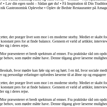
r!
•
Lav din egen sushi – Sådan gør du!
•
Få Inspiration til Din Traditi
Unik Gastronomisk Oplevelse
•
Oplev de Bedste Restauranter på Amage
cetter, der præger livet som mor i en moderne storby. Mediet er skabt f
t konstant pres for at finde balance. Gennem et væld af artikler, interv
er sig i deres rejse.
Mor præsenterer et bredt spektrum af emner. Fra praktiske råd om opdr
lige behov, som mødre måtte have. Denne tilgang giver læserne mulighed
llesskab, hvor mødre kan føle sig set og hørt. I en tid, hvor sociale med
r og personlige erfaringer opfordres læserne til at åbne op og engagere s
cetter, der præger livet som mor i en moderne storby. Mediet er skabt f
t konstant pres for at finde balance. Gennem et væld af artikler, interv
er sig i deres rejse.
Mor præsenterer et bredt spektrum af emner. Fra praktiske råd om opdr
lige behov, som mødre måtte have. Denne tilgang giver læserne mulighed