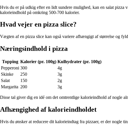
Hvis du er på udkig efter en lidt sundere mulighed, kan en salat pizza 
kalorieindhold på omkring 500-700 kalorier.
Hvad vejer en pizza slice?
Vægten af en pizza slice kan også variere afhængigt af størrelse og fyl
Næringsindhold i pizza
Topping
Kalorier (pr. 100g)
Kulhydrater (pr. 100g)
Pepperoni
300
4g
Skinke
250
3g
Salat
150
2g
Margarita
200
3g
Disse tal giver dig en idé om det omtrentlige kalorieindhold af nogle al
Afhængighed af kalorieindholdet
Hvis du ønsker at reducere dit kalorieindtag fra pizzaer, er der nogle ti