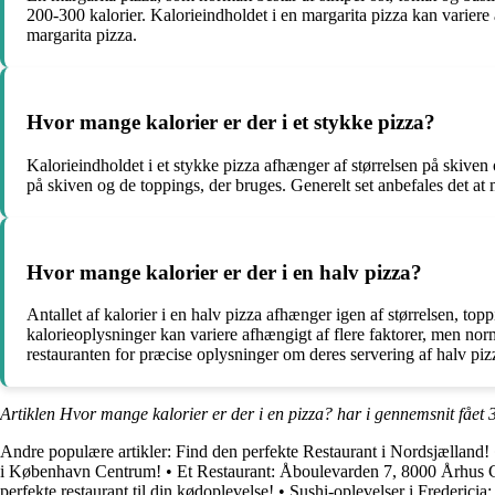
200-300 kalorier. Kalorieindholdet i en margarita pizza kan variere 
margarita pizza.
Hvor mange kalorier er der i et stykke pizza?
Kalorieindholdet i et stykke pizza afhænger af størrelsen på skiven
på skiven og de toppings, der bruges. Generelt set anbefales det at m
Hvor mange kalorier er der i en halv pizza?
Antallet af kalorier i en halv pizza afhænger igen af størrelsen, t
kalorieoplysninger kan variere afhængigt af flere faktorer, men norm
restauranten for præcise oplysninger om deres servering af halv piz
Artiklen Hvor mange kalorier er der i en pizza? har i gennemsnit fået
Andre populære artikler:
Find den perfekte Restaurant i Nordsjælland!
i København Centrum!
•
Et Restaurant: Åboulevarden 7, 8000 Århus 
perfekte restaurant til din kødoplevelse!
•
Sushi-oplevelser i Frederici