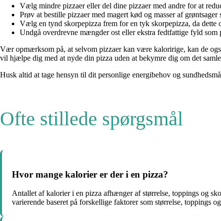
Vælg mindre pizzaer eller del dine pizzaer med andre for at redu
Prøv at bestille pizzaer med magert kød og masser af grøntsager s
Vælg en tynd skorpepizza frem for en tyk skorpepizza, da dette of
Undgå overdrevne mængder ost eller ekstra fedtfattige fyld som 
Vær opmærksom på, at selvom pizzaer kan være kaloririge, kan de også 
vil hjælpe dig med at nyde din pizza uden at bekymre dig om det samle
Husk altid at tage hensyn til dit personlige energibehov og sundhedsmål
Ofte stillede spørgsmål
Hvor mange kalorier er der i en pizza?
Antallet af kalorier i en pizza afhænger af størrelse, toppings og s
varierende baseret på forskellige faktorer som størrelse, toppings o