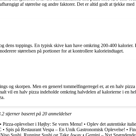
afhængigt af størrelse og andre faktorer. Det er altid godt at tjekke med
 og dens toppings. En typisk skive kan have omkring 200-400 kalorier. Ka
oderere størrelsen på portioner for at kontrollere kalorieindtaget.
oppings og skorpen. Men en generel tommelfingerregel er, at en halv pizz
alt vil en halv pizza indeholde omkring halvdelen af kalorierne i en hel 
za.
3.2
stjerner baseret på
20
anmeldelser
•
Pizza-oplevelser i Højby: Se vores Menu!
•
Oplev det autentiske ital
C
•
Spis på Restaurant Vespa – En Unik Gastronomisk Oplevelse!
•
Fin
a: Niso Sushi, Running Sushi og Take Away
•
Gemini – Nyt Spændende 