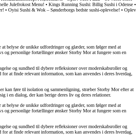
onelle Julefrokost Menu!
•
Kings Running Sushi: Billig Sushi i Odense
•
r!
•
Oyisi Sushi & Wok – Sønderborgs bedste sushi-oplevelse!
•
Oplev
or at belyse de unikke udfordringer og glæder, som følger med at
iews og personlige fortællinger ønsker Storby Mor at fungere som en
agelse og sundhed til dybere refleksioner over moderskabsroller og
 for at finde relevant information, som kan anvendes i deres hverdag,
ier kan føre til isolation og sammenligning, stræber Storby Mor efter at
ig i en dialog, der kan berige deres liv og deres relationer.
or at belyse de unikke udfordringer og glæder, som følger med at
iews og personlige fortællinger ønsker Storby Mor at fungere som en
agelse og sundhed til dybere refleksioner over moderskabsroller og
 for at finde relevant information, som kan anvendes i deres hverdag,