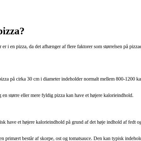
pizza?
 er i en pizza, da det afhænger af flere faktorer som størrelsen på pizz
rd pizza på cirka 30 cm i diameter indeholder normalt mellem 800-1200 k
g en større eller mere fyldig pizza kan have et højere kalorieindhold.
pisk have et højere kalorieindhold på grund af det høje indhold af fedt 
 den primært består af skorpe, ost og tomatsauce. Den kan typisk indeho