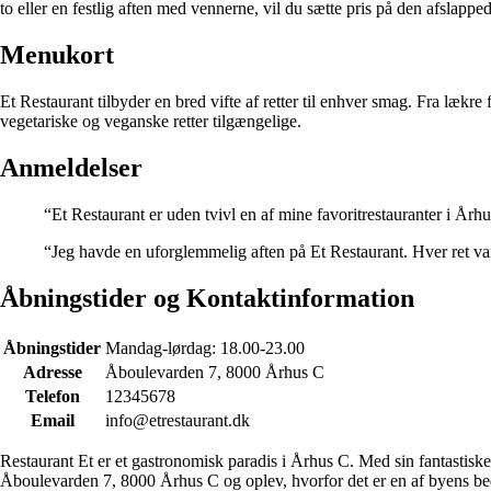
to eller en festlig aften med vennerne, vil du sætte pris på den afslappe
Menukort
Et Restaurant tilbyder en bred vifte af retter til enhver smag. Fra lækr
vegetariske og veganske retter tilgængelige.
Anmeldelser
“Et Restaurant er uden tvivl en af mine favoritrestauranter i Århu
“Jeg havde en uforglemmelig aften på Et Restaurant. Hver ret var 
Åbningstider og Kontaktinformation
Åbningstider
Mandag-lørdag: 18.00-23.00
Adresse
Åboulevarden 7, 8000 Århus C
Telefon
12345678
Email
info@etrestaurant.dk
Restaurant Et er et gastronomisk paradis i Århus C. Med sin fantastisk
Åboulevarden 7, 8000 Århus C og oplev, hvorfor det er en af byens bed