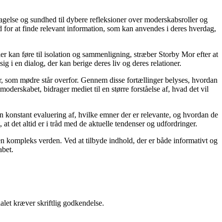
agelse og sundhed til dybere refleksioner over moderskabsroller og
 for at finde relevant information, som kan anvendes i deres hverdag,
ier kan føre til isolation og sammenligning, stræber Storby Mor efter at
ig i en dialog, der kan berige deres liv og deres relationer.
er, som mødre står overfor. Gennem disse fortællinger belyses, hvordan
derskabet, bidrager mediet til en større forståelse af, hvad det vil
en konstant evaluering af, hvilke emner der er relevante, og hvordan de
t det altid er i tråd med de aktuelle tendenser og udfordringer.
i en kompleks verden. Ved at tilbyde indhold, der er både informativt og
abet.
alet kræver skriftlig godkendelse.