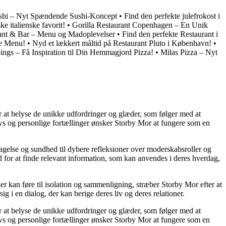
shi – Nyt Spændende Sushi-Koncept
•
Find den perfekte julefrokost i
e italienske favorit!
•
Gorilla Restaurant Copenhagen – En Unik
ant & Bar – Menu og Madoplevelser
•
Find den perfekte Restaurant i
ke Menu!
•
Nyd et lækkert måltid på Restaurant Pluto i København!
•
ngs – Få Inspiration til Din Hemmagjord Pizza!
•
Milas Pizza – Nyt
or at belyse de unikke udfordringer og glæder, som følger med at
iews og personlige fortællinger ønsker Storby Mor at fungere som en
agelse og sundhed til dybere refleksioner over moderskabsroller og
 for at finde relevant information, som kan anvendes i deres hverdag,
ier kan føre til isolation og sammenligning, stræber Storby Mor efter at
ig i en dialog, der kan berige deres liv og deres relationer.
or at belyse de unikke udfordringer og glæder, som følger med at
iews og personlige fortællinger ønsker Storby Mor at fungere som en