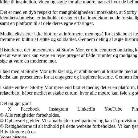
kilde til inspiration, viden og støtte for alle mødre, uanset hvor de befind
Det er med en dyb respekt for mangfoldigheden i morskaber, at Storby 
identitetsdannelse, er indholdet designet til at imødekomme de forskel
samt en platform til at dele deres egne erfaringer.
Mediet eksisterer ikke blot for at informere, men også for at skabe et fæ
fremme en kultur af støtte og solidaritet. Gennem deling af ægte historie
Historierne, der præsenteres på Storby Mor, er ofte centreret omkring 
det at være mor kan være en rejse præget af både triumfer og modgang. V
sige at være en moderne mor.
I takt med at Storby Mor udvikler sig, er ambitionen at fortsætte med at
bedst kan præsenteres for at engagere og inspirere læserne. Gennem fors
I sidste ende er Storby Mor mere end blot et medie; det er en platform, 
relaterbart, håber mediet at skabe et rum, hvor alle mødre kan føle sig 
Del og gør godt
X
Facebook
Instagram
LinkedIn
YouTube
Pin
© Alle rettigheder forbeholdes.
© Ophavsret gælder. Vi samarbejder med partnere og kan få provision
© Rettighederne til alt indhold på dette website forbeholdes. Vi kan t
Bliv klogere på os
Vores historie