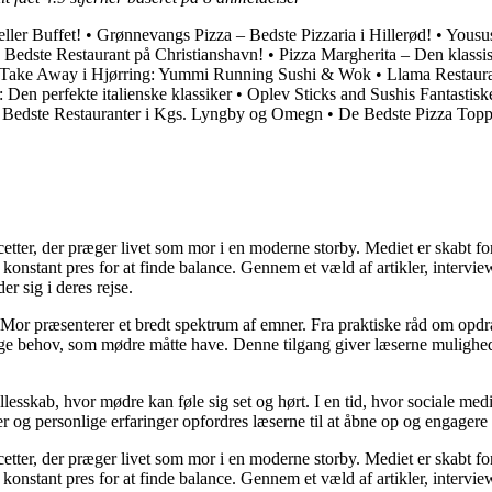
ler Buffet!
•
Grønnevangs Pizza – Bedste Pizzaria i Hillerød!
•
Yousu
 Bedste Restaurant på Christianshavn!
•
Pizza Margherita – Den klassisk
-Take Away i Hjørring: Yummi Running Sushi & Wok
•
Llama Restaur
 Den perfekte italienske klassiker
•
Oplev Sticks and Sushis Fantastis
e Bedste Restauranter i Kgs. Lyngby og Omegn
•
De Bedste Pizza Toppi
cetter, der præger livet som mor i en moderne storby. Mediet er skabt f
t konstant pres for at finde balance. Gennem et væld af artikler, interv
er sig i deres rejse.
Mor præsenterer et bredt spektrum af emner. Fra praktiske råd om opdr
lige behov, som mødre måtte have. Denne tilgang giver læserne mulighed
llesskab, hvor mødre kan føle sig set og hørt. I en tid, hvor sociale med
r og personlige erfaringer opfordres læserne til at åbne op og engagere s
cetter, der præger livet som mor i en moderne storby. Mediet er skabt f
t konstant pres for at finde balance. Gennem et væld af artikler, interv