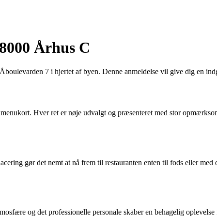
 8000 Århus C
boulevarden 7 i hjertet af byen. Denne anmeldelse vil give dig en indgå
ive menukort. Hver ret er nøje udvalgt og præsenteret med stor opmærks
ring gør det nemt at nå frem til restauranten enten til fods eller med of
 atmosfære og det professionelle personale skaber en behagelig oplevels