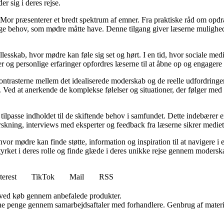
er sig i deres rejse.
Mor præsenterer et bredt spektrum af emner. Fra praktiske råd om opdr
lige behov, som mødre måtte have. Denne tilgang giver læserne mulighed
llesskab, hvor mødre kan føle sig set og hørt. I en tid, hvor sociale med
r og personlige erfaringer opfordres læserne til at åbne op og engagere s
kontrasterne mellem det idealiserede moderskab og de reelle udfordring
ed at anerkende de komplekse følelser og situationer, der følger med mo
 tilpasse indholdet til de skiftende behov i samfundet. Dette indebærer 
kning, interviews med eksperter og feedback fra læserne sikrer mediet, a
hvor mødre kan finde støtte, information og inspiration til at navigere 
styrket i deres rolle og finde glæde i deres unikke rejse gennem modersk
terest
TikTok
Mail
RSS
 ved køb gennem anbefalede produkter.
jene penge gennem samarbejdsaftaler med forhandlere. Genbrug af materi