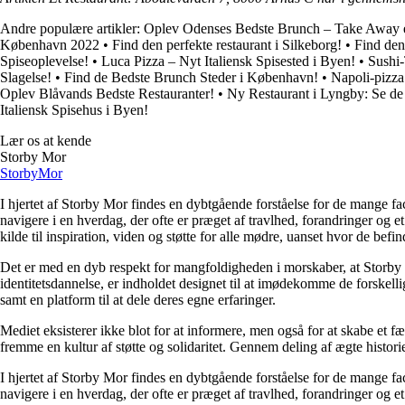
Andre populære artikler:
Oplev Odenses Bedste Brunch – Take Away el
København 2022
•
Find den perfekte restaurant i Silkeborg!
•
Find den
Spiseoplevelse!
•
Luca Pizza – Nyt Italiensk Spisested i Byen!
•
Sushi
Slagelse!
•
Find de Bedste Brunch Steder i København!
•
Napoli-pizza:
Oplev Blåvands Bedste Restauranter!
•
Ny Restaurant i Lyngby: Se d
Italiensk Spisehus i Byen!
Lær os at kende
Storby Mor
Storby
Mor
I hjertet af Storby Mor findes en dybtgående forståelse for de mange fa
navigere i en hverdag, der ofte er præget af travlhed, forandringer og e
kilde til inspiration, viden og støtte for alle mødre, uanset hvor de befind
Det er med en dyb respekt for mangfoldigheden i morskaber, at Storby 
identitetsdannelse, er indholdet designet til at imødekomme de forskel
samt en platform til at dele deres egne erfaringer.
Mediet eksisterer ikke blot for at informere, men også for at skabe et fæ
fremme en kultur af støtte og solidaritet. Gennem deling af ægte historie
I hjertet af Storby Mor findes en dybtgående forståelse for de mange fa
navigere i en hverdag, der ofte er præget af travlhed, forandringer og e