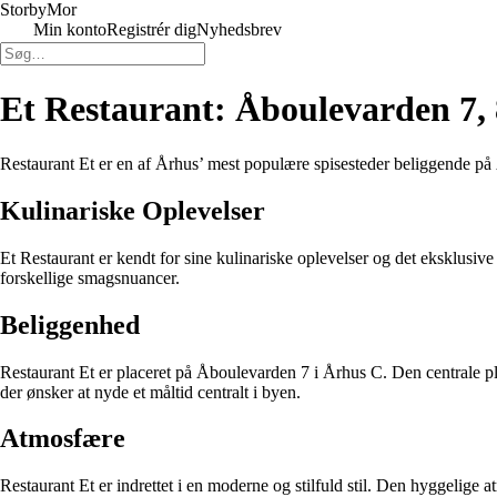
Storby
Mor
Min konto
Registrér dig
Nyhedsbrev
Et Restaurant: Åboulevarden 7,
Restaurant Et er en af Århus’ mest populære spisesteder beliggende på Å
Kulinariske Oplevelser
Et Restaurant er kendt for sine kulinariske oplevelser og det eksklus
forskellige smagsnuancer.
Beliggenhed
Restaurant Et er placeret på Åboulevarden 7 i Århus C. Den centrale place
der ønsker at nyde et måltid centralt i byen.
Atmosfære
Restaurant Et er indrettet i en moderne og stilfuld stil. Den hyggelige