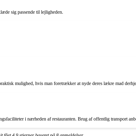
læde sig passende til lejligheden.
n praktisk mulighed, hvis man foretrækker at nyde deres lækre mad derh
gsfaciliteter i nærheden af restauranten. Brug af offentlig transport anb
it fået
4.9
stjerner baseret på
8
anmeldelser