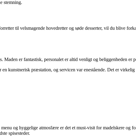
de stemning.
e forretter til velsmagende hovedretter og søde desserter, vil du blive 
s. Maden er fantastisk, personalet er altid venligt og beliggenheden er p
en kunstnerisk præstation, og servicen var enestående. Det er virkelig e
e menu og hyggelige atmosfære er det et must-visit for madelskere og fo
ste spisesteder.