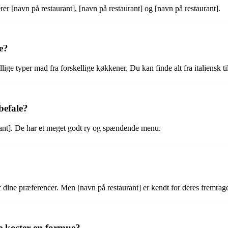
r [navn på restaurant], [navn på restaurant] og [navn på restaurant].
e?
ige typer mad fra forskellige køkkener. Du kan finde alt fra italiensk til
befale?
rant]. De har et meget godt ry og spændende menu.
 af dine præferencer. Men [navn på restaurant] er kendt for deres fremra
e koster en formue?