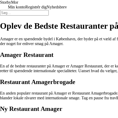
Storby
Mor
Min konto
Registrér dig
Nyhedsbrev
Oplev de Bedste Restauranter p
Amager er en spændende bydel i København, der byder på et væld af fant
der noget for enhver smag på Amager.
Amager Restaurant
En af de bedste restauranter på Amager er Amager Restaurant, der er ke
retter til spændende internationale specialiteter. Uanset hvad du vælge
Restaurant Amagerbrogade
En anden populær restaurant på Amager er Restaurant Amagerbrogade, de
blander lokale råvarer med internationale smage. Tag en pause fra tra
Ny Restaurant Amager