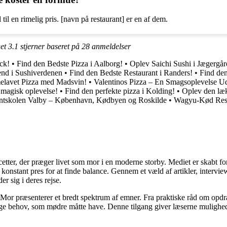
il en rimelig pris. [navn på restaurant] er en af dem.
ået
3.1
stjerner baseret på
28
anmeldelser
ck!
•
Find den Bedste Pizza i Aalborg!
•
Oplev Saichi Sushi i Jægergå
end i Sushiverdenen
•
Find den Bedste Restaurant i Randers!
•
Find den
elavet Pizza med Madsvin!
•
Valentinos Pizza – En Smagsoplevelse U
magisk oplevelse!
•
Find den perfekte pizza i Kolding!
•
Oplev den læk
antskolen Valby – København, Kødbyen og Roskilde
•
Wagyu-Kød Resta
cetter, der præger livet som mor i en moderne storby. Mediet er skabt f
t konstant pres for at finde balance. Gennem et væld af artikler, interv
er sig i deres rejse.
Mor præsenterer et bredt spektrum af emner. Fra praktiske råd om opdr
lige behov, som mødre måtte have. Denne tilgang giver læserne mulighed