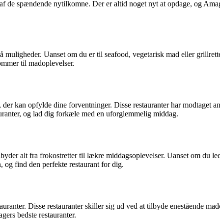
af de spændende nytilkomne. Der er altid noget nyt at opdage, og Amage
uligheder. Uanset om du er til seafood, vegetarisk mad eller grillretter
kommer til madoplevelser.
, der kan opfylde dine forventninger. Disse restauranter har modtaget an
auranter, og lad dig forkæle med en uforglemmelig middag.
byder alt fra frokostretter til lækre middagsoplevelser. Uanset om du le
og find den perfekte restaurant for dig.
ranter. Disse restauranter skiller sig ud ved at tilbyde enestående ma
gers bedste restauranter.