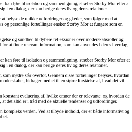
ier kan føre til isolation og sammenligning, stræber Storby Mor efter at
ig i en dialog, der kan berige deres liv og deres relationer.
or at belyse de unikke udfordringer og glæder, som følger med at
iews og personlige fortællinger ønsker Storby Mor at fungere som en
agelse og sundhed til dybere refleksioner over moderskabsroller og
 for at finde relevant information, som kan anvendes i deres hverdag,
ier kan føre til isolation og sammenligning, stræber Storby Mor efter at
ig i en dialog, der kan berige deres liv og deres relationer.
er, som mødre står overfor. Gennem disse fortællinger belyses, hvordan
derskabet, bidrager mediet til en større forståelse af, hvad det vil
en konstant evaluering af, hvilke emner der er relevante, og hvordan de
t det altid er i tråd med de aktuelle tendenser og udfordringer.
i en kompleks verden. Ved at tilbyde indhold, der er både informativt og
abet.