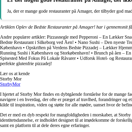
Ja, der er mange gode restauranter på Amager, der tilbyder god mad t
Artiklen Oplev de Bedste Restauranter på Amager! har i gennemsnit f
Andre populære artikler:
Pizzasnegle med Pepperoni – En Lækker Sna
Bedste Restaurant i Silkeborg ved Åen!
•
Nano Sushi – Den nyeste Tr
København
•
Opskriften på Verdens Bedste Pizzadej – Lækker Hjemm
Running Sushi i København og Storkøbenhavn!
•
Brunch på åen – En 
Spisested Med Fokus På Lokale Råvarer
•
Udforsk Hotel- og Restaur
perfekte glutenfrie pizzadej!
Lær os at kende
Storby Mor
Storby
Mor
I hjertet af Storby Mor findes en dybtgående forståelse for de mange fa
navigere i en hverdag, der ofte er præget af travlhed, forandringer og e
kilde til inspiration, viden og støtte for alle mødre, uanset hvor de befind
Det er med en dyb respekt for mangfoldigheden i morskaber, at Storby 
identitetsdannelse, er indholdet designet til at imødekomme de forskel
samt en platform til at dele deres egne erfaringer.