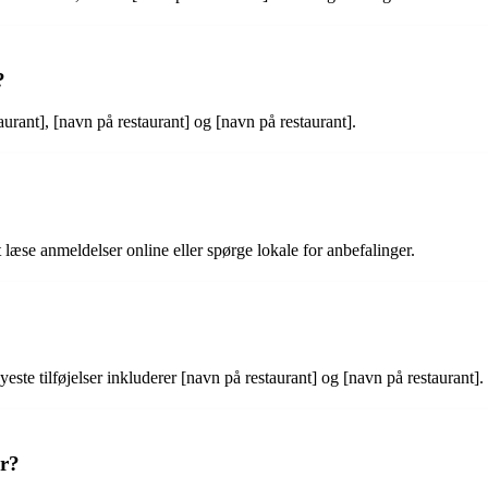
?
urant], [navn på restaurant] og [navn på restaurant].
 læse anmeldelser online eller spørge lokale for anbefalinger.
yeste tilføjelser inkluderer [navn på restaurant] og [navn på restaurant].
er?