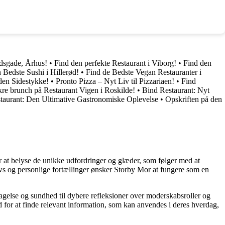
rdsgade, Århus!
•
Find den perfekte Restaurant i Viborg!
•
Find den
 Bedste Sushi i Hillerød!
•
Find de Bedste Vegan Restauranter i
den Sidestykke!
•
Pronto Pizza – Nyt Liv til Pizzariaen!
•
Find
re brunch på Restaurant Vigen i Roskilde!
•
Bind Restaurant: Nyt
urant: Den Ultimative Gastronomiske Oplevelse
•
Opskriften på den
or at belyse de unikke udfordringer og glæder, som følger med at
iews og personlige fortællinger ønsker Storby Mor at fungere som en
agelse og sundhed til dybere refleksioner over moderskabsroller og
 for at finde relevant information, som kan anvendes i deres hverdag,