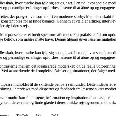
llesskab, hvor mødre kan føle sig set og hørt. I en tid, hvor sociale med
r og personlige erfaringer opfordres læserne til at åbne op og engagere s
cetter, der præger livet som mor i en moderne storby. Mediet er skabt f
t konstant pres for at finde balance. Gennem et væld af artikler, interv
er sig i deres rejse.
Mor præsenterer et bredt spektrum af emner. Fra praktiske råd om opdr
lige behov, som mødre måtte have. Denne tilgang giver læserne mulighed
llesskab, hvor mødre kan føle sig set og hørt. I en tid, hvor sociale med
r og personlige erfaringer opfordres læserne til at åbne op og engagere s
kontrasterne mellem det idealiserede moderskab og de reelle udfordring
ed at anerkende de komplekse følelser og situationer, der følger med mo
 tilpasse indholdet til de skiftende behov i samfundet. Dette indebærer 
kning, interviews med eksperter og feedback fra læserne sikrer mediet, a
hvor mødre kan finde støtte, information og inspiration til at navigere 
styrket i deres rolle og finde glæde i deres unikke rejse gennem modersk
terest
TikTok
Mail
RSS