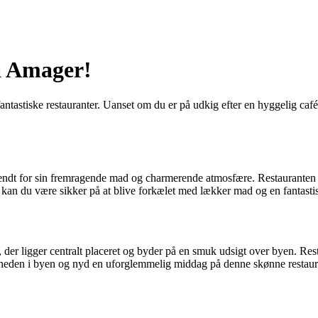
å Amager!
astiske restauranter. Uanset om du er på udkig efter en hyggelig café, 
ndt for sin fremragende mad og charmerende atmosfære. Restauranten tilb
r, kan du være sikker på at blive forkælet med lækker mad og en fantasti
r ligger centralt placeret og byder på en smuk udsigt over byen. Rest
vlheden i byen og nyd en uforglemmelig middag på denne skønne restaur