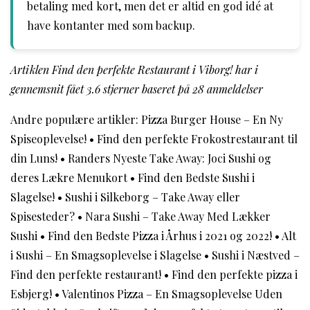
betaling med kort, men det er altid en god idé at
have kontanter med som backup.
Artiklen Find den perfekte Restaurant i Viborg! har i
gennemsnit fået
3.6
stjerner baseret på
28
anmeldelser
Andre populære artikler:
Pizza Burger House – En Ny
Spiseoplevelse!
•
Find den perfekte Frokostrestaurant til
din Luns!
•
Randers Nyeste Take Away: Joci Sushi og
deres Lækre Menukort
•
Find den Bedste Sushi i
Slagelse!
•
Sushi i Silkeborg – Take Away eller
Spisesteder?
•
Nara Sushi – Take Away Med Lækker
Sushi
•
Find den Bedste Pizza i Århus i 2021 og 2022!
•
Alt
i Sushi – En Smagsoplevelse i Slagelse
•
Sushi i Næstved –
Find den perfekte restaurant!
•
Find den perfekte pizza i
Esbjerg!
•
Valentinos Pizza – En Smagsoplevelse Uden