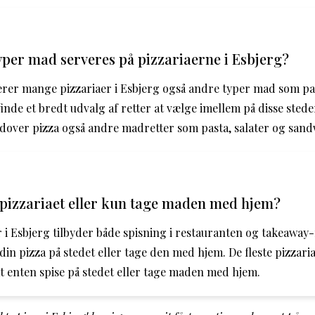
yper mad serveres på pizzariaerne i Esbjerg?
rer mange pizzariaer i Esbjerg også andre typer mad som pas
nde et bredt udvalg af retter at vælge imellem på disse steder
dover pizza også andre madretter som pasta, salater og sand
i pizzariaet eller kun tage maden med hjem?
er i Esbjerg tilbyder både spisning i restauranten og takeawa
din pizza på stedet eller tage den med hjem. De fleste pizzaria
t enten spise på stedet eller tage maden med hjem.