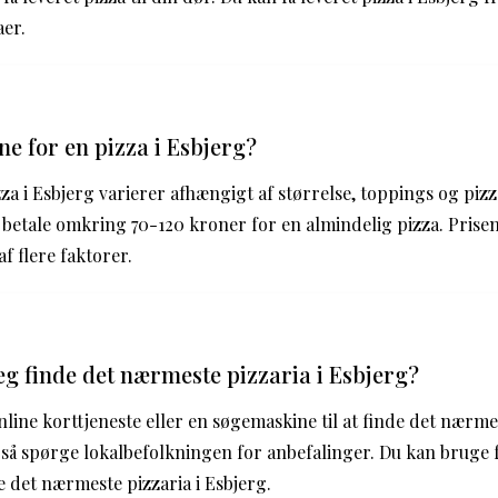
aer.
ne for en pizza i Esbjerg?
za i Esbjerg varierer afhængigt af størrelse, toppings og pizz
 betale omkring 70-120 kroner for en almindelig pizza. Prisen 
f flere faktorer.
g finde det nærmeste pizzaria i Esbjerg?
line korttjeneste eller en søgemaskine til at finde det nærmes
så spørge lokalbefolkningen for anbefalinger. Du kan bruge f
e det nærmeste pizzaria i Esbjerg.