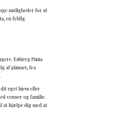
ange muligheder for at
a, en fyldig
ængere. Esbjerg Pizza
g af pizzaer, fra
.
 dit eget hjem eller
ed venner og familie.
l at hjælpe dig med at