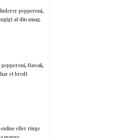
kluderer pepperoni,
ængigt af din smag.
, pepperoni, Hawaii,
 har et bredt
 online eller ringe
 fra mange