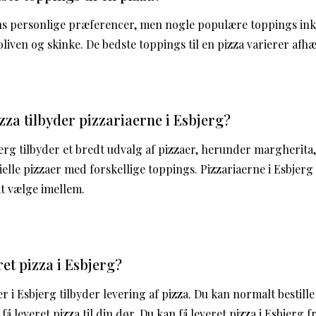
ns personlige præferencer, men nogle populære toppings in
liven og skinke. De bedste toppings til en pizza varierer afh
zza tilbyder pizzariaerne i Esbjerg?
jerg tilbyder et bredt udvalg af pizzaer, herunder margherita
ielle pizzaer med forskellige toppings. Pizzariaerne i Esbjerg
at vælge imellem.
ret pizza i Esbjerg?
r i Esbjerg tilbyder levering af pizza. Du kan normalt bestille
t få leveret pizza til din dør. Du kan få leveret pizza i Esbjerg