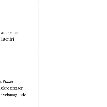
rance eller
lutenfri
, Pizzeria
lækre pizzaer.
der velsmagende