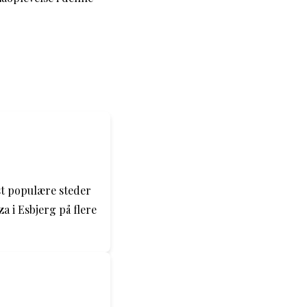
st populære steder
za i Esbjerg på flere