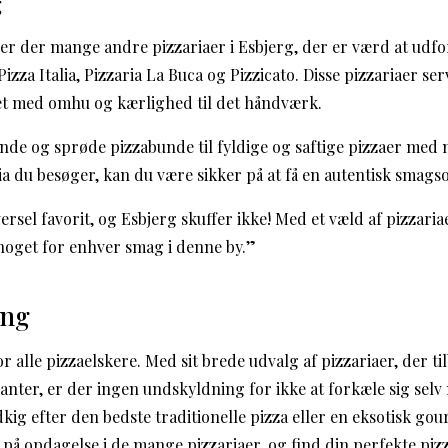
g
er der mange andre pizzariaer i Esbjerg, der er værd at udfo
zza Italia, Pizzaria La Buca og Pizzicato. Disse pizzariaer se
avet med omhu og kærlighed til det håndværk.
tynde og sprøde pizzabunde til fyldige og saftige pizzaer med 
a du besøger, kan du være sikker på at få en autentisk smagso
ersel favorit, og Esbjerg skuffer ikke! Med et væld af pizzaria
noget for enhver smag i denne by.”
ing
r alle pizzaelskere. Med sit brede udvalg af pizzariaer, der ti
ianter, er der ingen undskyldning for ikke at forkæle sig selv
ig efter den bedste traditionelle pizza eller en eksotisk gou
å på opdagelse i de mange pizzariaer, og find din perfekte piz