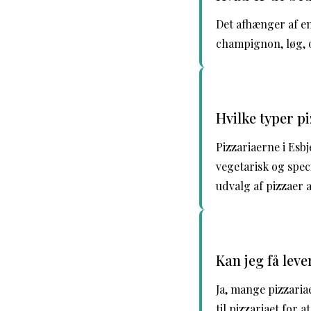
Det afhænger af e
champignon, løg, o
Hvilke typer pi
Pizzariaerne i Esb
vegetarisk og spec
udvalg af pizzaer 
Kan jeg få leve
Ja, mange pizzariae
til pizzariaet for a