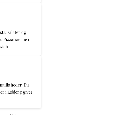
ta, salater og
. Pizzariaerne i
wich.
y-muligheder. Du
er i Esbjerg giver