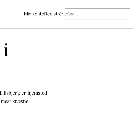
Min konto
Registrér dig
 i
d! Esbjerg er hjemsted
de mest kræsne