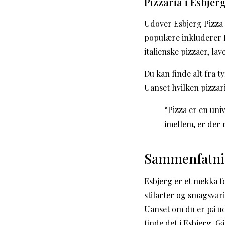
Pizzaria i Esbjer
Udover Esbjerg Pizza 
populære inkluderer Pi
italienske pizzaer, l
Du kan finde alt fra 
Uanset hvilken pizzari
“Pizza er en univ
imellem, er der 
Sammenfatn
Esbjerg er et mekka fo
stilarter og smagsvar
Uanset om du er på udk
finde det i Esbjerg. G