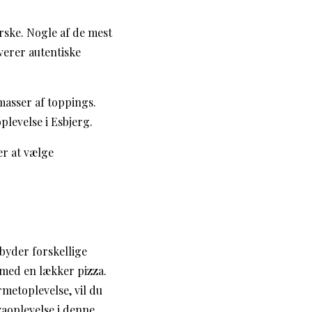
rske. Nogle af de mest
rverer autentiske
masser af toppings.
plevelse i Esbjerg.
er at vælge
lbyder forskellige
 med en lækker pizza.
rmetoplevelse, vil du
zaoplevelse i denne