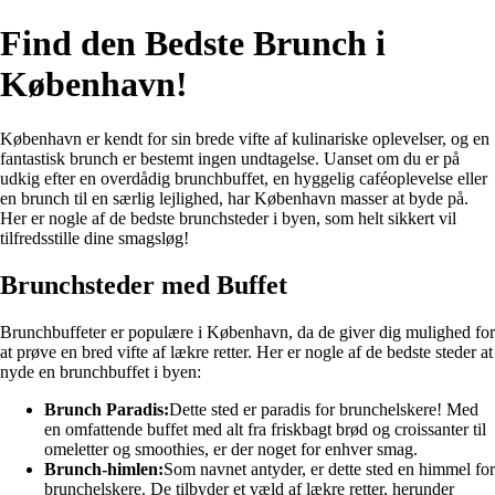
Find den Bedste Brunch i
København!
København er kendt for sin brede vifte af kulinariske oplevelser, og en
fantastisk brunch er bestemt ingen undtagelse. Uanset om du er på
udkig efter en overdådig brunchbuffet, en hyggelig caféoplevelse eller
en brunch til en særlig lejlighed, har København masser at byde på.
Her er nogle af de bedste brunchsteder i byen, som helt sikkert vil
tilfredsstille dine smagsløg!
Brunchsteder med Buffet
Brunchbuffeter er populære i København, da de giver dig mulighed for
at prøve en bred vifte af lækre retter. Her er nogle af de bedste steder at
nyde en brunchbuffet i byen:
Brunch Paradis:
Dette sted er paradis for brunchelskere! Med
en omfattende buffet med alt fra friskbagt brød og croissanter til
omeletter og smoothies, er der noget for enhver smag.
Brunch-himlen:
Som navnet antyder, er dette sted en himmel for
brunchelskere. De tilbyder et væld af lækre retter, herunder