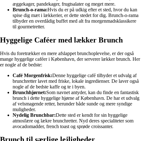
æggekager, pandekager, frugtsalater og meget mere.
Brunch-o-rama:
Hvis du er på udkig efter et sted, hvor du kan
spise dig mæt i lækkerier, er dette stedet for dig. Brunch-o-rama
tilbyder en overdådig buffet med alt fra morgenmadsklassikere
til gourmetretter.
Hyggelige Caféer med lækker Brunch
Hvis du foretrækker en mere afslappet brunchoplevelse, er der også
mange hyggelige caféer i København, der serverer lækker brunch. Her
er nogle af de bedste:
Café Morgenfrisk:
Denne hyggelige café tilbyder et udvalg af
brunchretter lavet med friske, lokale ingredienser. De laver også
nogle af de bedste kaffe og te i byen.
Brunchhjørnet:
Som navnet antyder, kan du finde en fantastisk
brunch i dette hyggelige hjørne af København. De har et udvalg
af velsmagende retter, herunder både sunde og mere syndige
muligheder.
Nydelig Brunchbar:
Dette sted er kendt for sin hyggelige
atmosfære og lækre brunchretter. Nyd deres specialiteter som
avocadomadder, french toast og sprøde croissanter.
Brunch til særlige lejligheder