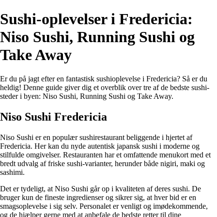
Sushi-oplevelser i Fredericia:
Niso Sushi, Running Sushi og
Take Away
Er du på jagt efter en fantastisk sushioplevelse i Fredericia? Så er du
heldig! Denne guide giver dig et overblik over tre af de bedste sushi-
steder i byen: Niso Sushi, Running Sushi og Take Away.
Niso Sushi Fredericia
Niso Sushi er en populær sushirestaurant beliggende i hjertet af
Fredericia. Her kan du nyde autentisk japansk sushi i moderne og
stilfulde omgivelser. Restauranten har et omfattende menukort med et
bredt udvalg af friske sushi-varianter, herunder både nigiri, maki og
sashimi.
Det er tydeligt, at Niso Sushi går op i kvaliteten af deres sushi. De
bruger kun de fineste ingredienser og sikrer sig, at hver bid er en
smagsoplevelse i sig selv. Personalet er venligt og imødekommende,
og de hjælper gerne med at anbefale de bedste retter til dine