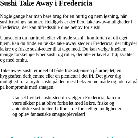
Sushi Take Away i Fredericia
Nogle gange har man bare brug for en hurtig og nem løsning, når
sushicravings rammer. Heldigvis er der flere take away-muligheder i
Fredericia, der kan tilfredsstille dine behov for sushi.
Uanset om du har travlt eller vil nyde sushi i komforten af dit eget
hjem, kan du finde en række take away-steder i Fredericia, der tilbyder
lækre og friske sushi-retter til at tage med. Du kan vælge imellem
mange forskellige typer sushi og ruller, der alle er lavet af høj kvalitet
og med omhu.
Take away-sushi er ideel til både frokostpausen på arbejdet, en
hyggeaften derhjemme eller en picnictur i det fri. Det giver dig
mulighed for at nyde sushi på den mest bekvemme måde og uden at gå
på kompromis med smagen.
Uanset hvilket sushi-sted du vælger i Fredericia, kan du
være sikker på at blive forkælet med lækre, friske og
autentiske sushiretter. Udforsk de forskellige muligheder
og oplev fantastiske smagsoplevelser!