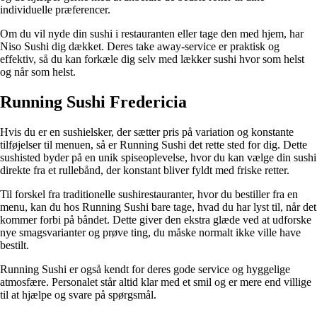
individuelle præferencer.
Om du vil nyde din sushi i restauranten eller tage den med hjem, har
Niso Sushi dig dækket. Deres take away-service er praktisk og
effektiv, så du kan forkæle dig selv med lækker sushi hvor som helst
og når som helst.
Running Sushi Fredericia
Hvis du er en sushielsker, der sætter pris på variation og konstante
tilføjelser til menuen, så er Running Sushi det rette sted for dig. Dette
sushisted byder på en unik spiseoplevelse, hvor du kan vælge din sushi
direkte fra et rullebånd, der konstant bliver fyldt med friske retter.
Til forskel fra traditionelle sushirestauranter, hvor du bestiller fra en
menu, kan du hos Running Sushi bare tage, hvad du har lyst til, når det
kommer forbi på båndet. Dette giver den ekstra glæde ved at udforske
nye smagsvarianter og prøve ting, du måske normalt ikke ville have
bestilt.
Running Sushi er også kendt for deres gode service og hyggelige
atmosfære. Personalet står altid klar med et smil og er mere end villige
til at hjælpe og svare på spørgsmål.