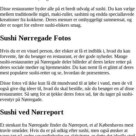
Disse restauranter byder alle på et bredt udvalg af sushi. Du kan vælge
mellem traditionelle nigiri, maki-ruller, sashimi og endda speciallavede
kreationer fra kokkene. Deres menuer er omhyggeligt sammensat, og
der er noget for enhver sushi-elskers smag.
Sushi Nørregade Fotos
Hvis du er en visuel person, der elsker at få et indblik i, hvad du kan
forvente, før du besøger en restaurant, er der gode nyheder. Mange
sushi-restauranter på Nørregade deler billeder af deres lækre retter på
deres sociale medier og hjemmesider. Du kan nemt få et glimt af deres
mest populære sushi-retter og se, hvordan de præsenteres.
Disse fotos vil ikke kun få dit mundvand til at løbe i vand, men de vil
også give dig ideer til, hvad du skal bestille, når du besøger en af ​​disse
restauranter. Så sørg for at tjekke deres fotos ud, før du tager på sushi-
eventyr på Nørregade.
Sushi ved Nørreport
Et stenkast fra Nørregade finder du Nørreport, et af Københavns mest
travle områder. Hvis du er på udkig efter sushi, men også ønsker at
være tæt på andre seværdigheder og aktiviteter, er dette det ideelle sted