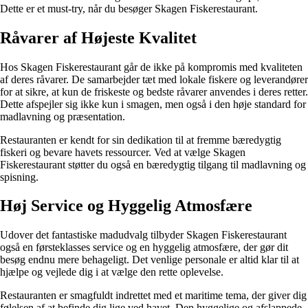
Dette er et must-try, når du besøger Skagen Fiskerestaurant.
Råvarer af Højeste Kvalitet
Hos Skagen Fiskerestaurant går de ikke på kompromis med kvaliteten
af deres råvarer. De samarbejder tæt med lokale fiskere og leverandører
for at sikre, at kun de friskeste og bedste råvarer anvendes i deres retter.
Dette afspejler sig ikke kun i smagen, men også i den høje standard for
madlavning og præsentation.
Restauranten er kendt for sin dedikation til at fremme bæredygtig
fiskeri og bevare havets ressourcer. Ved at vælge Skagen
Fiskerestaurant støtter du også en bæredygtig tilgang til madlavning og
spisning.
Høj Service og Hyggelig Atmosfære
Udover det fantastiske madudvalg tilbyder Skagen Fiskerestaurant
også en førsteklasses service og en hyggelig atmosfære, der gør dit
besøg endnu mere behageligt. Det venlige personale er altid klar til at
hjælpe og vejlede dig i at vælge den rette oplevelse.
Restauranten er smagfuldt indrettet med et maritime tema, der giver dig
følelsen af at befinde dig lige ved havet. Den hyggelige og afslappede