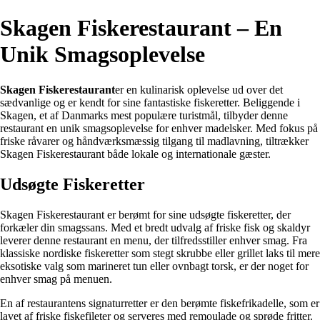
Skagen Fiskerestaurant – En
Unik Smagsoplevelse
Skagen Fiskerestaurant
er en kulinarisk oplevelse ud over det
sædvanlige og er kendt for sine fantastiske fiskeretter. Beliggende i
Skagen, et af Danmarks mest populære turistmål, tilbyder denne
restaurant en unik smagsoplevelse for enhver madelsker. Med fokus på
friske råvarer og håndværksmæssig tilgang til madlavning, tiltrækker
Skagen Fiskerestaurant både lokale og internationale gæster.
Udsøgte Fiskeretter
Skagen Fiskerestaurant er berømt for sine udsøgte fiskeretter, der
forkæler din smagssans. Med et bredt udvalg af friske fisk og skaldyr
leverer denne restaurant en menu, der tilfredsstiller enhver smag. Fra
klassiske nordiske fiskeretter som stegt skrubbe eller grillet laks til mere
eksotiske valg som marineret tun eller ovnbagt torsk, er der noget for
enhver smag på menuen.
En af restaurantens signaturretter er den berømte fiskefrikadelle, som er
lavet af friske fiskefileter og serveres med remoulade og sprøde fritter.