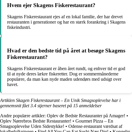
Hvem ejer Skagens Fiskerestaurant?
Skagens Fiskerestaurant ejes af en lokal familie, der har drevet
restauranten i generationer og har en stærk forankring i Skagens
fiskeindustri.
Hvad er den bedste tid på året at besøge Skagens
Fiskerestaurant?
Skagens Fiskerestaurant er åben året rundt, og enhver tid er god
til at nyde deres lækre fiskeretter. Dog er sommermånederne
populære, da man kan nyde maden udendørs med udsigt over
havet.
Artiklen Skagen Fiskerestaurant – En Unik Smagsoplevelse har i
gennemsnit fået
3.4
stjerner baseret på
15
anmeldelser
Andre populære artikler:
Oplev de Bedste Restauranter på Amager!
•
Oplev Nørrebros Bedste Restauranter!
•
Gourmet Pizza – En
Smagsoplevelse Uden Sidestykke!
•
Odense-restaurant værdsat af
lokalbefolkningen
•
Find All You Can Eat Sushi Nær Dig!
•
Kongelig