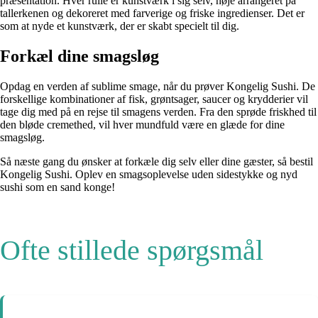
præsentation. Hver rulle er kunstværk i sig selv, nøje arrangeret på
tallerkenen og dekoreret med farverige og friske ingredienser. Det er
som at nyde et kunstværk, der er skabt specielt til dig.
Forkæl dine smagsløg
Opdag en verden af sublime smage, når du prøver Kongelig Sushi. De
forskellige kombinationer af fisk, grøntsager, saucer og krydderier vil
tage dig med på en rejse til smagens verden. Fra den sprøde friskhed til
den bløde cremethed, vil hver mundfuld være en glæde for dine
smagsløg.
Så næste gang du ønsker at forkæle dig selv eller dine gæster, så bestil
Kongelig Sushi. Oplev en smagsoplevelse uden sidestykke og nyd
sushi som en sand konge!
Ofte stillede spørgsmål