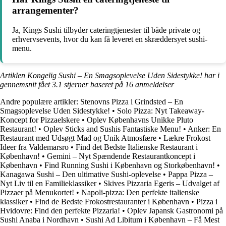
arrangementer?
Ja, Kings Sushi tilbyder cateringtjenester til både private og
erhvervsevents, hvor du kan få leveret en skræddersyet sushi-
menu.
Artiklen Kongelig Sushi – En Smagsoplevelse Uden Sidestykke! har i
gennemsnit fået
3.1
stjerner baseret på
16
anmeldelser
Andre populære artikler:
Stenovns Pizza i Grindsted – En
Smagsoplevelse Uden Sidestykke!
•
Solo Pizza: Nyt Takeaway-
Koncept for Pizzaelskere
•
Oplev Københavns Unikke Pluto
Restaurant!
•
Oplev Sticks and Sushis Fantastiske Menu!
•
Anker: En
Restaurant med Udsøgt Mad og Unik Atmosfære
•
Lækre Frokost
Ideer fra Valdemarsro
•
Find det Bedste Italienske Restaurant i
København!
•
Gemini – Nyt Spændende Restaurantkoncept i
København
•
Find Running Sushi i København og Storkøbenhavn!
•
Kanagawa Sushi – Den ultimative Sushi-oplevelse
•
Pappa Pizza –
Nyt Liv til en Familieklassiker
•
Skives Pizzaria Egeris – Udvalget af
Pizzaer på Menukortet!
•
Napoli-pizza: Den perfekte italienske
klassiker
•
Find de Bedste Frokostrestauranter i København
•
Pizza i
Hvidovre: Find den perfekte Pizzaria!
•
Oplev Japansk Gastronomi på
Sushi Anaba i Nordhavn
•
Sushi Ad Libitum i København – Få Mest