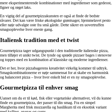
mere eksperimenterende kombinationer med ingredienser som gedeost,
figner og røget laks.
En vigtig del af gourmetpizzakunsten er også at finde de bedste
råvarer. Det kan være friske økologiske grøntsager, hjemmelavet pesto
eller nøje udvalgte oste fra små gårde. Dette sikrer en uovertruffen
smagsoplevelse hver eneste gang.
Italiensk tradition med et twist
Gourmetpizza tager udgangspunkt i den traditionelle italienske pizza,
men tilføjer et unikt twist. De tynde og sprøde pizzaer bages i stenovne
og toppes med en kombination af klassiske og moderne ingredienser.
Det er her, hvor pizzabagerens kreativitet virkelig kommer til udtryk.
Smagskombinationerne er nøje sammensat for at skabe en harmonisk
og balanceret pizza – hvor hver enkelt bid er en ny smagsoplevelse.
Gourmetpizza til enhver smag
Uanset om du er til kød, fisk eller vegetariske alternativer, vil du kunne
finde en gourmetpizza, der passer til din smag. Fra en simpel
Margherita med frisk mozzarella og basilikum til en eksotisk variant
med kylling, ananas og curry.