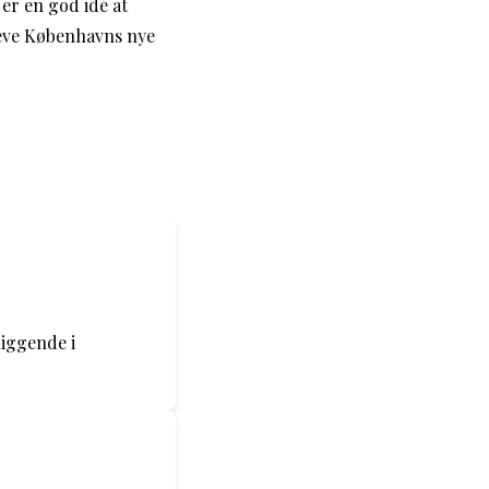
 er en god idé at
pleve Københavns nye
liggende i