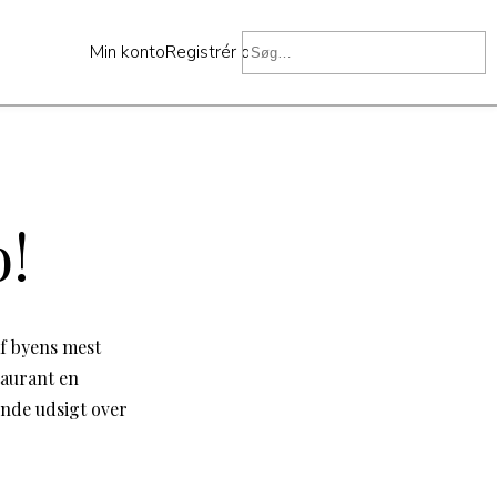
Min konto
Registrér dig
o!
af byens mest
taurant en
nde udsigt over