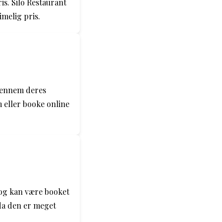
ris. Silo Restaurant
imelig pris.
 gennem deres
 eller booke online
 og kan være booket
 da den er meget