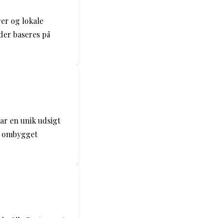
er og lokale
der baseres på
har en unik udsigt
en ombygget