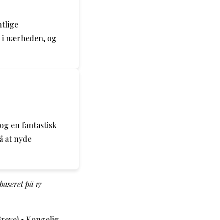
tlige
r i nærheden, og
og en fantastisk
å at nyde
 baseret på
17
Greve!
•
Kongelig