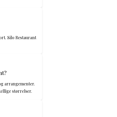
ort. Silo Restaurant
nt?
r og arrangementer.
ellige størrelser.