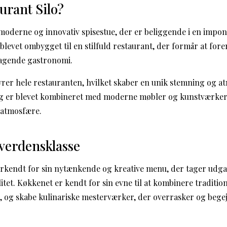
urant Silo?
 moderne og innovativ spisestue, der er beliggende i en impo
 blevet ombygget til en stilfuld restaurant, der formår at for
agende gastronomi.
rer hele restauranten, hvilket skaber en unik stemning og a
ng er blevet kombineret med moderne møbler og kunstværker,
 atmosfære.
verdensklasse
erkendt for sin nytænkende og kreative menu, der tager udga
litet. Køkkenet er kendt for sin evne til at kombinere traditi
 og skabe kulinariske mesterværker, der overrasker og begej