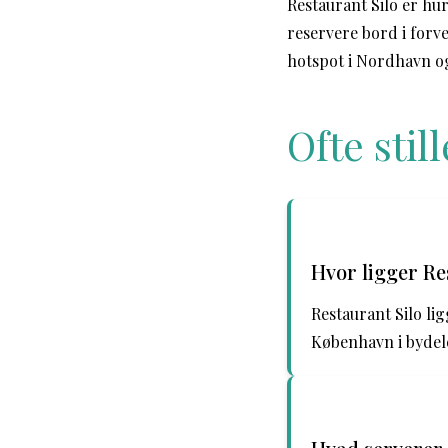
Restaurant Silo er hur
reservere bord i forv
hotspot i Nordhavn og
Ofte sti
Hvor ligger Re
Restaurant Silo li
København i byde