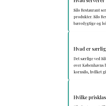
Hvad serverer 
Silo Restaurant s
produkter. Silo Re
bæredygtige og lok
Hvad er særlig
Det særlige ved Si
over Københavns ha
kornsilo, hvilket 
Hvilke priskla