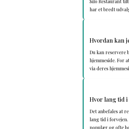
Silo Restaurant til
har et bredt udvalg
Hvordan kan je
Du kan reservere b
hjemmeside. For at
via deres hjemmes
Hvor lang tid 
Det anbefales at r
lang tid i forvejen
populær og ofte bo