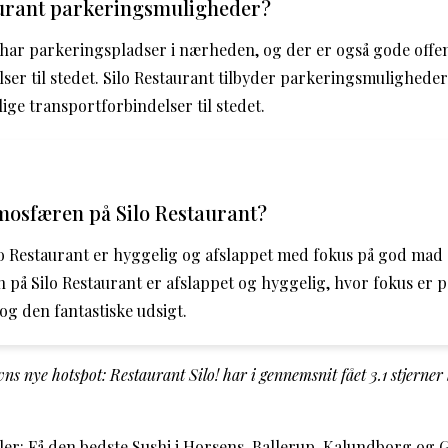
aurant parkeringsmuligheder?
t har parkeringspladser i nærheden, og der er også gode offen
ser til stedet. Silo Restaurant tilbyder parkeringsmulighede
ige transportforbindelser til stedet.
mosfæren på Silo Restaurant?
 Restaurant er hyggelig og afslappet med fokus på god mad 
 på Silo Restaurant er afslappet og hyggelig, hvor fokus er p
g den fantastiske udsigt.
s nye hotspot: Restaurant Silo! har i gennemsnit fået
3.1
stjerner
ler:
Få den bedste Sushi i Horsens, Ballerup, Kalundborg og 