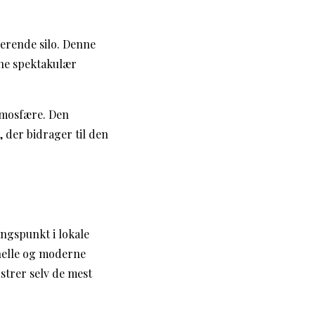
nerende silo. Denne
ene spektakulær
tmosfære. Den
 der bidrager til den
ngspunkt i lokale
onelle og moderne
strer selv de mest