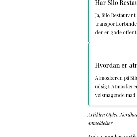
Har Silo Rest
Ja, Silo Restauran
transportforbindel
der er gode offentl
Hvordan er at
Atmosfæren på Silo
udsigt. Atmosfæren
velsmagende mad o
Artiklen Oplev Nordhavn
anmeldelser
Andre populære artik