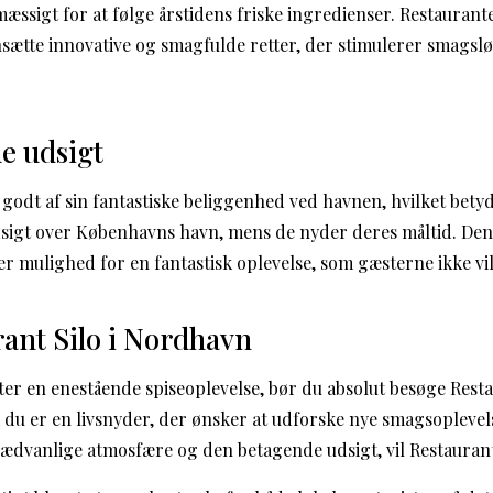
æssigt for at følge årstidens friske ingredienser. Restaurant
sætte innovative og smagfulde retter, der stimulerer smagslø
e udsigt
 godt af sin fantastiske beliggenhed ved havnen, hvilket bety
sigt over Københavns havn, mens de nyder deres måltid. Den
 mulighed for en fantastisk oplevelse, som gæsterne ikke vi
ant Silo i Nordhavn
ter en enestående spiseoplevelse, bør du absolut besøge Resta
u er en livsnyder, der ønsker at udforske nye smagsoplevels
ædvanlige atmosfære og den betagende udsigt, vil Restaurant 