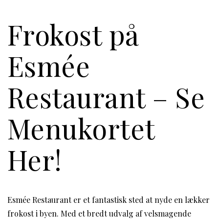
Frokost på
Esmée
Restaurant – Se
Menukortet
Her!
Esmée Restaurant er et fantastisk sted at nyde en lækker
frokost i byen. Med et bredt udvalg af velsmagende