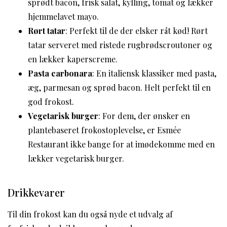
sprødt bacon, frisk salat, kylling, tomat og lækker
hjemmelavet mayo.
Rørt tatar
: Perfekt til de der elsker råt kød! Rørt
tatar serveret med ristede rugbrødscroutoner og
en lækker kaperscreme.
Pasta carbonara
: En italiensk klassiker med pasta,
æg, parmesan og sprød bacon. Helt perfekt til en
god frokost.
Vegetarisk burger
: For dem, der ønsker en
plantebaseret frokostoplevelse, er Esmée
Restaurant ikke bange for at imødekomme med en
lækker vegetarisk burger.
Drikkevarer
Til din frokost kan du også nyde et udvalg af