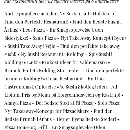
har i gennemsnit fået
3.2
stjerner baseret på
8
anmeldelser
Andre populære artikler:
Ny Restaurant i Holstebro –
Find den Perfekte Restaurant!
•
Find den Bedste Sushi i
Århus!
•
Leos Pizza – En Smagsoplevelse Uden
Sidestykke!
•
Sams Pizza – Nyt Take Away Koncept i Byen!
•
Sushi Take Away i Vejle – Find den perfekte take away
sushi!
•
Ny Sushi Restaurant i Kolding – Spis Sushi i
Kolding!
•
Lækre Frokost Ideer fra Valdemarsro
•
Brunch-Buffet i Kolding Storcenter – Find den perfekte
brunch i Kolding!
•
Omar Restaurant – En Unik
Gastronomisk Oplevelse
•
Ye Sushi Skottegården – Ad
Libitum Pris og Menu på Kongelundsvejen og Kastrup!
•
Alanya Pizza – Det Bedste Sted at Få Pizza!
•
Solo Pizza:
Nyt Takeaway-Koncept for Pizzaelskere
•
Find den
Bedste Brunch i Århus – Her er Byens Bedste Steder!
•
Pizza House og Grill – En Smagsoplevelse Uden