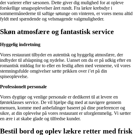
der varierer efter sæsonen. Dette giver dig mulighed for at opleve
forskellige smagsoplevelser året rundt. Fra lækre krebsdyr i
sommermånederne til saftige søtunge om vinteren, er vores menu altid
fyldt med spændende og velsmagende valgmuligheder.
Skøn atmosfære og fantastisk service
Hyggelig indretning
Vores restaurant tilbyder en autentisk og hyggelig atmosfære, der
indbyder til afslapning og nydelse. Uanset om du er på udkig efter en
romantisk middag for to eller en festlig aften med vennerne, vil vores
stemningsfulde omgivelser sætte prikken over i’et på din
spiseoplevelse.
Professionelt personale
Vores dygtige og venlige personale er dedikeret til at levere en
førsteklasses service. De vil hjælpe dig med at navigere gennem
menuen, komme med anbefalinger baseret på dine præferencer og
sikre, at din oplevelse på vores restaurant er uforglemmelig. Vi sætter
en ære i at skabe glade og tilfredse kunder.
Bestil bord og oplev lækre retter med frisk