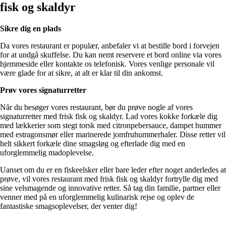
fisk og skaldyr
Sikre dig en plads
Da vores restaurant er populær, anbefaler vi at bestille bord i forvejen
for at undgå skuffelse. Du kan nemt reservere et bord online via vores
hjemmeside eller kontakte os telefonisk. Vores venlige personale vil
være glade for at sikre, at alt er klar til din ankomst.
Prøv vores signaturretter
Når du besøger vores restaurant, bør du prøve nogle af vores
signaturretter med frisk fisk og skaldyr. Lad vores kokke forkæle dig
med lækkerier som stegt torsk med citronpebersauce, dampet hummer
med estragonsmør eller marinerede jomfruhummerhaler. Disse retter vil
helt sikkert forkæle dine smagsløg og efterlade dig med en
uforglemmelig madoplevelse.
Uanset om du er en fiskeelsker eller bare leder efter noget anderledes at
prøve, vil vores restaurant med frisk fisk og skaldyr fortrylle dig med
sine velsmagende og innovative retter. Så tag din familie, partner eller
venner med på en uforglemmelig kulinarisk rejse og oplev de
fantastiske smagsoplevelser, der venter dig!