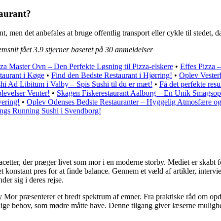
taurant?
en det anbefales at bruge offentlig transport eller cykle til stedet, da
emsnit fået
3.9
stjerner baseret på
30
anmeldelser
za Master Ovn – Den Perfekte Løsning til Pizza-elskere
•
Effes Pizza
taurant i Køge
•
Find den Bedste Restaurant i Hjørring!
•
Oplev Vester
hi Ad Libitum i Valby – Spis Sushi til du er mæt!
•
Få det perfekte res
evelser Venter!
•
Skagen Fiskerestaurant Aalborg – En Unik Smagsop
vering!
•
Oplev Odenses Bedste Restauranter – Hyggelig Atmosfære o
ngs Running Sushi i Svendborg!
acetter, der præger livet som mor i en moderne storby. Mediet er skabt 
 et konstant pres for at finde balance. Gennem et væld af artikler, inte
der sig i deres rejse.
 Mor præsenterer et bredt spektrum af emner. Fra praktiske råd om opd
llige behov, som mødre måtte have. Denne tilgang giver læserne mulighe