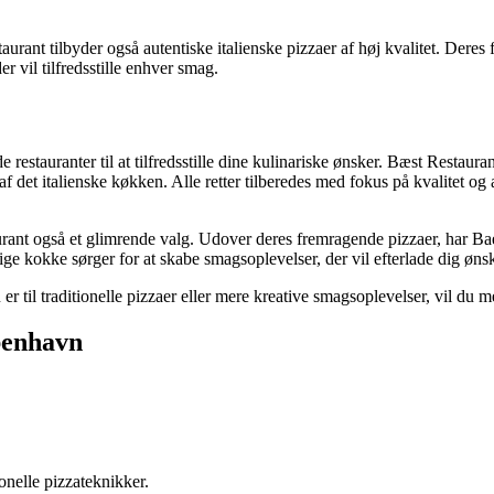
rant tilbyder også autentiske italienske pizzaer af høj kvalitet. Deres 
 vil tilfredsstille enhver smag.
estauranter til at tilfredsstille dine kulinariske ønsker. Bæst Restaur
t af det italienske køkken. Alle retter tilberedes med fokus på kvalitet 
urant også et glimrende valg. Udover deres fremragende pizzaer, har Bae
dygtige kokke sørger for at skabe smagsoplevelser, der vil efterlade dig øn
 til traditionelle pizzaer eller mere kreative smagsoplevelser, vil du 
benhavn
onelle pizzateknikker.