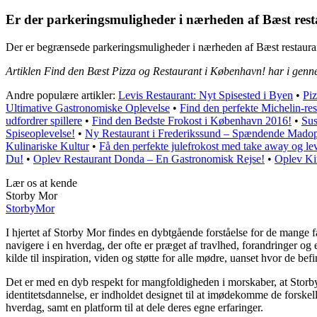
Er der parkeringsmuligheder i nærheden af Bæst res
Der er begrænsede parkeringsmuligheder i nærheden af Bæst restaurant, m
Artiklen Find den Bæst Pizza og Restaurant i København! har i genn
Andre populære artikler:
Levis Restaurant: Nyt Spisested i Byen
•
Piz
Ultimative Gastronomiske Oplevelse
•
Find den perfekte Michelin-res
udfordrer spillere
•
Find den Bedste Frokost i København 2016!
•
Sus
Spiseoplevelse!
•
Ny Restaurant i Frederikssund – Spændende Madopl
Kulinariske Kultur
•
Få den perfekte julefrokost med take away og le
Du!
•
Oplev Restaurant Donda – En Gastronomisk Rejse!
•
Oplev Ki
Lær os at kende
Storby Mor
Storby
Mor
I hjertet af Storby Mor findes en dybtgående forståelse for de mange f
navigere i en hverdag, der ofte er præget af travlhed, forandringer og
kilde til inspiration, viden og støtte for alle mødre, uanset hvor de befin
Det er med en dyb respekt for mangfoldigheden i morskaber, at Storby
identitetsdannelse, er indholdet designet til at imødekomme de forske
hverdag, samt en platform til at dele deres egne erfaringer.