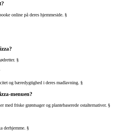
t?
r booke online på deres hjemmeside. §
izza?
dretter. §
?
ticitet og bæredygtighed i deres madlavning. §
pizza-menuen?
r med friske grøntsager og plantebaserede ostalternativer. §
zza derhjemme. §