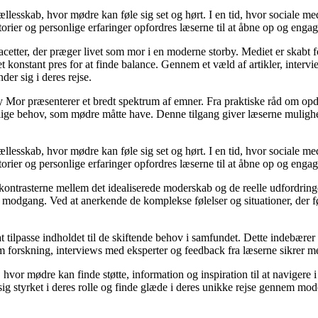
fællesskab, hvor mødre kan føle sig set og hørt. I en tid, hvor sociale m
orier og personlige erfaringer opfordres læserne til at åbne op og engager
acetter, der præger livet som mor i en moderne storby. Mediet er skabt 
 et konstant pres for at finde balance. Gennem et væld af artikler, inte
der sig i deres rejse.
 Mor præsenterer et bredt spektrum af emner. Fra praktiske råd om opd
llige behov, som mødre måtte have. Denne tilgang giver læserne mulighe
fællesskab, hvor mødre kan føle sig set og hørt. I en tid, hvor sociale m
orier og personlige erfaringer opfordres læserne til at åbne op og engager
 kontrasterne mellem det idealiserede moderskab og de reelle udfordring
modgang. Ved at anerkende de komplekse følelser og situationer, der føl
at tilpasse indholdet til de skiftende behov i samfundet. Dette indebære
forskning, interviews med eksperter og feedback fra læserne sikrer medie
 hvor mødre kan finde støtte, information og inspiration til at navigere
 sig styrket i deres rolle og finde glæde i deres unikke rejse gennem mod