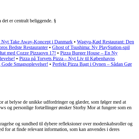
 det er centralt beliggende. §
 – Nyt Take Away-Koncept i Danmark
•
Wagyu-Kød Restaurant: Den
bros Bedste Restauranter
•
Ghost of Tsushima: Ny PlayStation-spil
ultat med Cozze Pizzaovn 17!
•
Pizza Burger House – En Ny
levelse!
•
Pizza på Torvets Pizza – Nyt Liv til Københavns
g Gode Smagsoplevelser!
•
Perfekt Pizza Bagt i Ovnen – Sådan Gør
for at belyse de unikke udfordringer og glæder, som følger med at
rviews og personlige fortællinger ønsker Storby Mor at fungere som en
ragelse og sundhed til dybere refleksioner over moderskabsroller og
d for at finde relevant information, som kan anvendes i deres