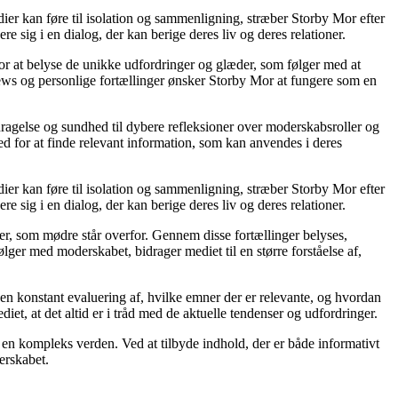
edier kan føre til isolation og sammenligning, stræber Storby Mor efter
e sig i en dialog, der kan berige deres liv og deres relationer.
for at belyse de unikke udfordringer og glæder, som følger med at
rviews og personlige fortællinger ønsker Storby Mor at fungere som en
ragelse og sundhed til dybere refleksioner over moderskabsroller og
d for at finde relevant information, som kan anvendes i deres
edier kan føre til isolation og sammenligning, stræber Storby Mor efter
e sig i en dialog, der kan berige deres liv og deres relationer.
er, som mødre står overfor. Gennem disse fortællinger belyses,
ger med moderskabet, bidrager mediet til en større forståelse af,
r en konstant evaluering af, hvilke emner der er relevante, og hvordan
t, at det altid er i tråd med de aktuelle tendenser og udfordringer.
 i en kompleks verden. Ved at tilbyde indhold, der er både informativt
erskabet.