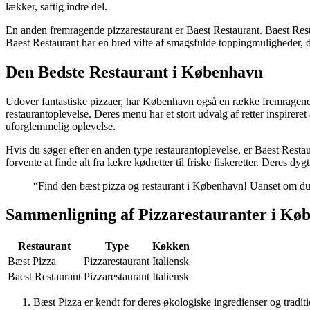
lækker, saftig indre del.
En anden fremragende pizzarestaurant er Baest Restaurant. Baest Restau
Baest Restaurant har en bred vifte af smagsfulde toppingmuligheder, der
Den Bedste Restaurant i København
Udover fantastiske pizzaer, har København også en række fremragende r
restaurantoplevelse. Deres menu har et stort udvalg af retter inspirere
uforglemmelig oplevelse.
Hvis du søger efter en anden type restaurantoplevelse, er Baest Resta
forvente at finde alt fra lækre kødretter til friske fiskeretter. Deres 
“Find den bæst pizza og restaurant i København! Uanset om du er
Sammenligning af Pizzarestauranter i Kø
Restaurant
Type
Køkken
Bæst Pizza
Pizzarestaurant
Italiensk
Baest Restaurant
Pizzarestaurant
Italiensk
Bæst Pizza er kendt for deres økologiske ingredienser og traditi