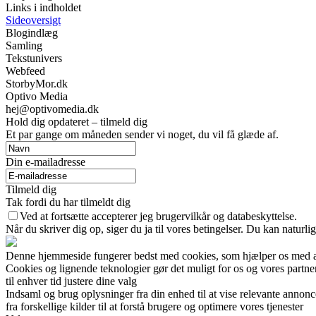
Links i indholdet
Sideoversigt
Blogindlæg
Samling
Tekstunivers
Webfeed
StorbyMor.dk
Optivo Media
hej@optivomedia.dk
Hold dig opdateret – tilmeld dig
Et par gange om måneden sender vi noget, du vil få glæde af.
Din e-mailadresse
Tilmeld dig
Tak fordi du har tilmeldt dig
Ved at fortsætte accepterer jeg brugervilkår og databeskyttelse.
Når du skriver dig op, siger du ja til vores betingelser. Du kan naturli
Denne hjemmeside fungerer bedst med cookies, som hjælper os med at 
Cookies og lignende teknologier gør det muligt for os og vores partner
til enhver tid justere dine valg
Indsaml og brug oplysninger fra din enhed til at vise relevante annonc
fra forskellige kilder til at forstå brugere og optimere vores tjenester