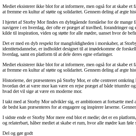
Mediet eksisterer ikke blot for at informere, men også for at skabe et 
at fremme en kultur af støtte og solidaritet. Gennem deling af ægte hist
I hjertet af Storby Mor findes en dybtgående forståelse for de mange f
navigere i en hverdag, der ofte er præget af travlhed, forandringer og
kilde til inspiration, viden og støtte for alle mødre, uanset hvor de befin
Det er med en dyb respekt for mangfoldigheden i morskaber, at Storby
identitetsdannelse, er indholdet designet til at imødekomme de forske
hverdag, samt en platform til at dele deres egne erfaringer.
Mediet eksisterer ikke blot for at informere, men også for at skabe et 
at fremme en kultur af støtte og solidaritet. Gennem deling af ægte hist
Historierne, der præsenteres på Storby Mor, er ofte centreret omkring
hvordan det at være mor kan være en rejse præget af både triumfer og 
hvad det vil sige at være en moderne mor.
I takt med at Storby Mor udvikler sig, er ambitionen at fortsætte med 
de bedst kan præsenteres for at engagere og inspirere læserne. Gennem 
I sidste ende er Storby Mor mere end blot et medie; det er en platform,
og relaterbart, håber mediet at skabe et rum, hvor alle mødre kan føle
Del og gør godt