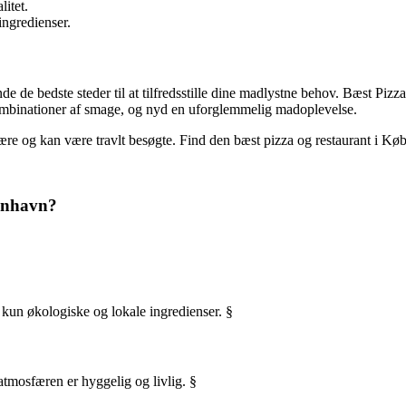
litet.
ingredienser.
de de bedste steder til at tilfredsstille dine madlystne behov. Bæst Pizz
kombinationer af smage, og nyd en uforglemmelig madoplevelse.
lære og kan være travlt besøgte. Find den bæst pizza og restaurant i Kø
benhavn?
 kun økologiske og lokale ingredienser. §
 atmosfæren er hyggelig og livlig. §