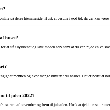
et?
 online på deres hjemmeside. Husk at bestille i god tid, da der kan være 
 af huset?
er for at stå i køkkenet og lave maden selv samt at du kan nyde en vels
set?
gigt af menuen og hvor mange kuverter du ønsker. Det er bedst at kontak
u til julen 2022?
fra starten af november og frem til juleaften. Husk at tjekke restaurant