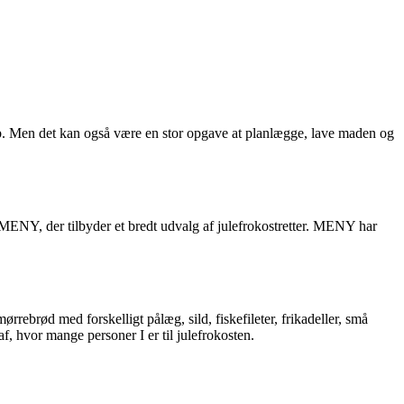
kab. Men det kan også være en stor opgave at planlægge, lave maden og
ENY, der tilbyder et bredt udvalg af julefrokostretter. MENY har
ebrød med forskelligt pålæg, sild, fiskefileter, frikadeller, små
f, hvor mange personer I er til julefrokosten.