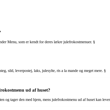
?
runder Menu, som er kendt for deres lækre julefrokostmenuer. §
eg, sild, leverpostej, laks, julesylte, ris a la mande og meget mere. §
efrokostmenu ud af huset?
en og tager den med hjem, mens julefrokostmenu ud af huset kan leveres