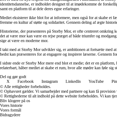
identitetsdannelse, er indholdet designet til at imødekomme de forskel
samt en platform til at dele deres egne erfaringer.
Mediet eksisterer ikke blot for at informere, men også for at skabe et fæ
fremme en kultur af støtte og solidaritet. Gennem deling af ægte historie
Historierne, der præsenteres på Storby Mor, er ofte centreret omkring 
det at være mor kan være en rejse præget af både triumfer og modgang. V
sige at være en moderne mor.
I takt med at Storby Mor udvikler sig, er ambitionen at fortsætte med at
bedst kan præsenteres for at engagere og inspirere læserne. Gennem fors
I sidste ende er Storby Mor mere end blot et medie; det er en platform, 
relaterbart, håber mediet at skabe et rum, hvor alle mødre kan føle sig 
Del og gør godt
X
Facebook
Instagram
LinkedIn
YouTube
Pin
© Alle rettigheder forbeholdes.
© Ophavsret gælder. Vi samarbejder med partnere og kan få provision
© Rettighederne til alt indhold på dette website forbeholdes. Vi kan t
Bliv klogere på os
Vores historie
Vores formål
Bidragydere