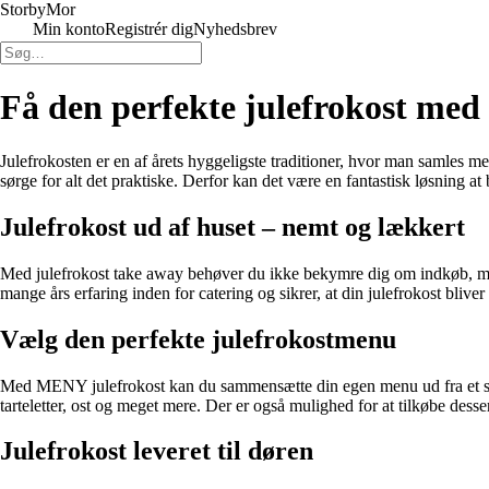
Storby
Mor
Min konto
Registrér dig
Nyhedsbrev
Få den perfekte julefrokost med 
Julefrokosten er en af årets hyggeligste traditioner, hvor man samles 
sørge for alt det praktiske. Derfor kan det være en fantastisk løsning at 
Julefrokost ud af huset – nemt og lækkert
Med julefrokost take away behøver du ikke bekymre dig om indkøb, ma
mange års erfaring inden for catering og sikrer, at din julefrokost bliver
Vælg den perfekte julefrokostmenu
Med MENY julefrokost kan du sammensætte din egen menu ud fra et stort 
tarteletter, ost og meget mere. Der er også mulighed for at tilkøbe dess
Julefrokost leveret til døren