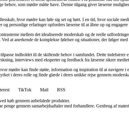
lige behov, som mødre måtte have. Denne tilgang giver læserne mulighed
llesskab, hvor mødre kan føle sig set og hørt. I en tid, hvor sociale med
r og personlige erfaringer opfordres læserne til at åbne op og engagere s
kontrasterne mellem det idealiserede moderskab og de reelle udfordring
ed at anerkende de komplekse følelser og situationer, der følger med mo
 tilpasse indholdet til de skiftende behov i samfundet. Dette indebærer 
kning, interviews med eksperter og feedback fra læserne sikrer mediet, a
hvor mødre kan finde støtte, information og inspiration til at navigere 
styrket i deres rolle og finde glæde i deres unikke rejse gennem modersk
terest
TikTok
Mail
RSS
 ved køb gennem anbefalede produkter.
jene penge gennem samarbejdsaftaler med forhandlere. Genbrug af materi