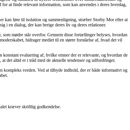
 for at finde relevant information, som kan anvendes i deres hverdag,
ier kan føre til isolation og sammenligning, stræber Storby Mor efter at
ig i en dialog, der kan berige deres liv og deres relationer.
er, som mødre står overfor. Gennem disse fortællinger belyses, hvordan
derskabet, bidrager mediet til en større forståelse af, hvad det vil
en konstant evaluering af, hvilke emner der er relevante, og hvordan de
t det altid er i tråd med de aktuelle tendenser og udfordringer.
i en kompleks verden. Ved at tilbyde indhold, der er både informativt og
abet.
alet kræver skriftlig godkendelse.