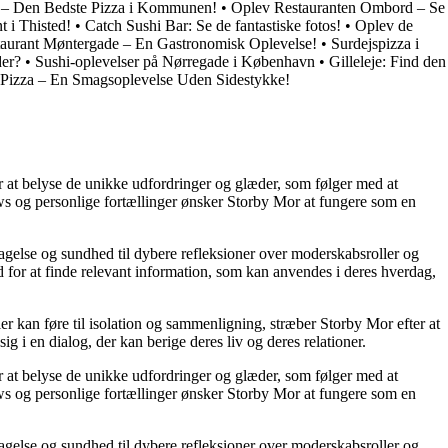
 – Den Bedste Pizza i Kommunen!
•
Oplev Restauranten Ombord – Se
t i Thisted!
•
Catch Sushi Bar: Se de fantastiske fotos!
•
Oplev de
aurant Møntergade – En Gastronomisk Oplevelse!
•
Surdejspizza i
der?
•
Sushi-oplevelser på Nørregade i København
•
Gilleleje: Find den
 Pizza – En Smagsoplevelse Uden Sidestykke!
or at belyse de unikke udfordringer og glæder, som følger med at
iews og personlige fortællinger ønsker Storby Mor at fungere som en
agelse og sundhed til dybere refleksioner over moderskabsroller og
 for at finde relevant information, som kan anvendes i deres hverdag,
ier kan føre til isolation og sammenligning, stræber Storby Mor efter at
ig i en dialog, der kan berige deres liv og deres relationer.
or at belyse de unikke udfordringer og glæder, som følger med at
iews og personlige fortællinger ønsker Storby Mor at fungere som en
agelse og sundhed til dybere refleksioner over moderskabsroller og