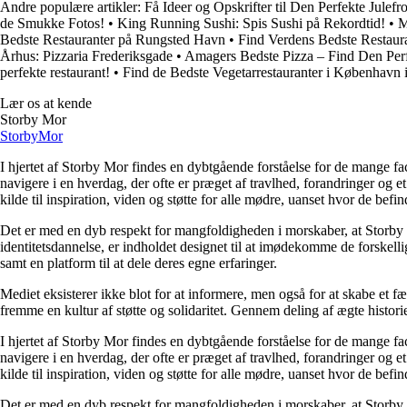
Andre populære artikler:
Få Ideer og Opskrifter til Den Perfekte Julefr
de Smukke Fotos!
•
King Running Sushi: Spis Sushi på Rekordtid!
•
M
Bedste Restauranter på Rungsted Havn
•
Find Verdens Bedste Restaura
Århus: Pizzaria Frederiksgade
•
Amagers Bedste Pizza – Find Den Per
perfekte restaurant!
•
Find de Bedste Vegetarrestauranter i København 
Lær os at kende
Storby Mor
Storby
Mor
I hjertet af Storby Mor findes en dybtgående forståelse for de mange fa
navigere i en hverdag, der ofte er præget af travlhed, forandringer og e
kilde til inspiration, viden og støtte for alle mødre, uanset hvor de befind
Det er med en dyb respekt for mangfoldigheden i morskaber, at Storby 
identitetsdannelse, er indholdet designet til at imødekomme de forskel
samt en platform til at dele deres egne erfaringer.
Mediet eksisterer ikke blot for at informere, men også for at skabe et fæ
fremme en kultur af støtte og solidaritet. Gennem deling af ægte historie
I hjertet af Storby Mor findes en dybtgående forståelse for de mange fa
navigere i en hverdag, der ofte er præget af travlhed, forandringer og e
kilde til inspiration, viden og støtte for alle mødre, uanset hvor de befind
Det er med en dyb respekt for mangfoldigheden i morskaber, at Storby 