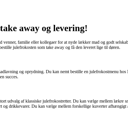
take away og levering!
med venner, familie eller kollegaer for at nyde lækker mad og godt sels
bestille julefrokosten som take away og få den leveret lige til døren.
dlavning og oprydning. Du kan nemt bestille en julefrokostmenu hos M
 en succes.
udvalg af klassiske julefrokostretter. Du kan vælge mellem lækre smørr
ert og drikkevarer. Du kan vælge mellem forskellige kuverter afhængigt a