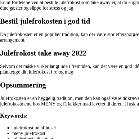
En af fordelene ved at bestille julefrokost som take away er, at du sli
dine gæster og slippe for stress og jag.
Bestil julefrokosten i god tid
Da julefrokosten er en populær tradition, kan der være stor efterspørgsel 
arrangement.
Julefrokost take away 2022
Selvom det måske virker langt ude i fremtiden, kan det være en god id
planlægge din julefrokost i ro og mag.
Opsummering
Julefrokosten er en hyggelig tradition, men den kan også være tidkræven
julefrokostmenu hos MENY og få lækker mad leveret til døren. Husk at b
Keywords:
julefrokost ud af huset
meny julefrokost
julefrokost take away