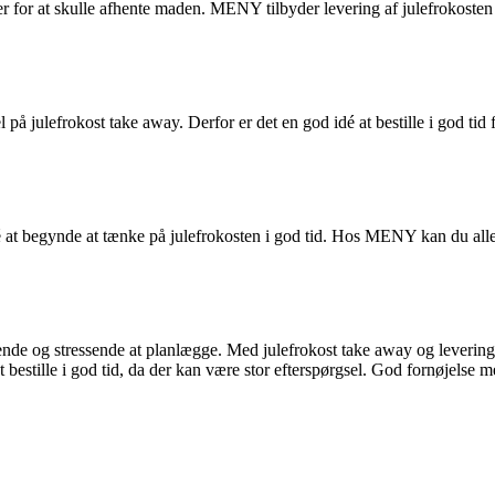
pper for at skulle afhente maden. MENY tilbyder levering af julefrokost
på julefrokost take away. Derfor er det en god idé at bestille i god tid fo
é at begynde at tænke på julefrokosten i god tid. Hos MENY kan du all
de og stressende at planlægge. Med julefrokost take away og levering få
estille i god tid, da der kan være stor efterspørgsel. God fornøjelse m