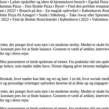
okost
•
Lækre opskrifter og ideer til hjemmelavet brunch
•
Egedal Pizza
ammas Pizza – Den Bedste Pizza i Byen!
•
Find den perfekte restauran
nt i 2022!
•
Brunch på åen – En magisk oplevelse!
•
Københavns Rest
fekte Pizza På Amager!
•
Sushi i Silkeborg – Take Away eller Spiseste
i 2022
•
Find de Bedste Brunchsteder i København i 2022
•
Valentinos
cetter, der præger livet som mor i en moderne storby. Mediet er skabt f
t konstant pres for at finde balance. Gennem et væld af artikler, interv
er sig i deres rejse.
Mor præsenterer et bredt spektrum af emner. Fra praktiske råd om opdr
lige behov, som mødre måtte have. Denne tilgang giver læserne mulighed
llesskab, hvor mødre kan føle sig set og hørt. I en tid, hvor sociale med
r og personlige erfaringer opfordres læserne til at åbne op og engagere s
cetter, der præger livet som mor i en moderne storby. Mediet er skabt f
t konstant pres for at finde balance. Gennem et væld af artikler, interv
er sig i deres rejse.
Mor præsenterer et bredt spektrum af emner. Fra praktiske råd om opdr