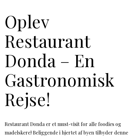
Oplev
Restaurant
Donda – En
Gastronomisk
Rejse!
Restaurant Donda er et must-visit for alle foodies og
madelskere! Beliggende i hjertet af byen tilbyder denne