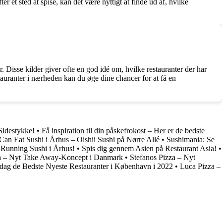
t sted at spise, kan det være nyttigt at finde ud af, hvilke
 Disse kilder giver ofte en god idé om, hvilke restauranter der har
tauranter i nærheden kan du øge dine chancer for at få en
idestykke!
•
Få inspiration til din påskefrokost – Her er de bedste
Can Eat Sushi i Århus – Oishii Sushi på Nørre Allé
•
Sushimania: Se
Running Sushi i Århus!
•
Spis dig gennem Asien på Restaurant Asia!
•
za – Nyt Take Away-Koncept i Danmark
•
Stefanos Pizza – Nyt
ag de Bedste Nyeste Restauranter i København i 2022
•
Luca Pizza –