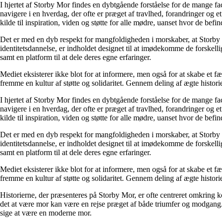
I hjertet af Storby Mor findes en dybtgående forståelse for de mange fa
navigere i en hverdag, der ofte er præget af travlhed, forandringer og e
kilde til inspiration, viden og støtte for alle mødre, uanset hvor de befind
Det er med en dyb respekt for mangfoldigheden i morskaber, at Storby 
identitetsdannelse, er indholdet designet til at imødekomme de forskel
samt en platform til at dele deres egne erfaringer.
Mediet eksisterer ikke blot for at informere, men også for at skabe et fæ
fremme en kultur af støtte og solidaritet. Gennem deling af ægte historie
I hjertet af Storby Mor findes en dybtgående forståelse for de mange fa
navigere i en hverdag, der ofte er præget af travlhed, forandringer og e
kilde til inspiration, viden og støtte for alle mødre, uanset hvor de befind
Det er med en dyb respekt for mangfoldigheden i morskaber, at Storby 
identitetsdannelse, er indholdet designet til at imødekomme de forskel
samt en platform til at dele deres egne erfaringer.
Mediet eksisterer ikke blot for at informere, men også for at skabe et fæ
fremme en kultur af støtte og solidaritet. Gennem deling af ægte historie
Historierne, der præsenteres på Storby Mor, er ofte centreret omkring 
det at være mor kan være en rejse præget af både triumfer og modgang. V
sige at være en moderne mor.