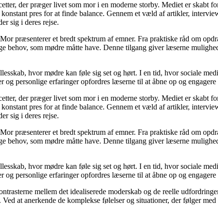
cetter, der præger livet som mor i en moderne storby. Mediet er skabt f
t konstant pres for at finde balance. Gennem et væld af artikler, interv
er sig i deres rejse.
Mor præsenterer et bredt spektrum af emner. Fra praktiske råd om opdr
lige behov, som mødre måtte have. Denne tilgang giver læserne mulighed
llesskab, hvor mødre kan føle sig set og hørt. I en tid, hvor sociale med
r og personlige erfaringer opfordres læserne til at åbne op og engagere s
cetter, der præger livet som mor i en moderne storby. Mediet er skabt f
t konstant pres for at finde balance. Gennem et væld af artikler, interv
er sig i deres rejse.
Mor præsenterer et bredt spektrum af emner. Fra praktiske råd om opdr
lige behov, som mødre måtte have. Denne tilgang giver læserne mulighed
llesskab, hvor mødre kan føle sig set og hørt. I en tid, hvor sociale med
r og personlige erfaringer opfordres læserne til at åbne op og engagere s
kontrasterne mellem det idealiserede moderskab og de reelle udfordring
ed at anerkende de komplekse følelser og situationer, der følger med mo