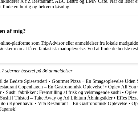
nkluderer XYZ Restaurant, ABC Bistro og LMN Café. Når du leder efter e
at finde en hurtig og bekvem løsning.
en af mig?
online-platforme som TripAdvisor eller anmeldelser fra lokale madguider.
 ønsker man at få en fantastisk madoplevelse. Ved at finde de bedste res
.7
stjerner baseret på
36
anmeldelser
l de Bedste Spisesteder!
•
Gourmet Pizza – En Smagsoplevelse Uden S
estaurant Copenhagen – En Gastronomisk Oplevelse!
•
Oplev All You 
r
•
Sushi-fabrikken: Fremstilling af frisk og velsmagende sushi
•
Oplev 
 Sushi i Thisted – Take Away og Ad Libitum Åbningstider
•
Effes Piz
luto i København!
•
Vita Restaurant – En Gastronomisk Oplevelse
•
Opd
 Japansk!