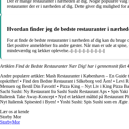
Der er mange restauranter i nærheden af dig. Nogle populære valg i
restauranter der er i nærheden af dig. Dette giver dig mulighed for 
Hvordan finder jeg de bedste restauranter i nærhed
For at finde de bedste restauranter i nærheden af dig kan du bruge 
fået positive anmeldelser fra andre gæster. Når man er ude at spise,
mindeværdig og lækker oplevelse.-||–||–||–||–||–||–||–||–||
Artiklen Find de Bedste Restauranter Nær Dig! har i gennemsnit fået
4
Andre populære artikler:
Mash Restauranter i København – En Guide ti
opskrifter!
•
Find den Bedste Restaurant i Silkeborg ved Åen!
•
Levi R
Menuen og Bestil Din Favorit!
•
Pizza King – Nyt Liv i King Pizza Ba
Sachi Sushi: Ny Restaurant fra Sashi Sushi Restaurant Aps
•
Spis Yaki
Italiensk Take Away-Koncept
•
Nyd et lækkert måltid på Restaurant P
Nyt Italiensk Spisested i Byen!
•
Yoshi Sushi: Spis Sushi som en Ægte
Lær os at kende
Storby Mor
Storby
Mor