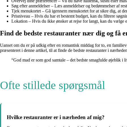
Overvej dine præferencer – Vil du have italiensk, sushi eller mås
Søg efter anmeldelser – Læs anmeldelser og bedømmelser af restau
Tjek menukortet – Gå igennem menukortet for at sikre dig, at de
Prisniveau – Hvis du har et bestemt budget, kan du filtrere søgni
Lokation – Hvis du ikke ønsker at rejse for langt, kan du vælge e
Find de bedste restauranter nær dig og få en
Uanset om du er på udkig efter en romantisk middag for to, en familieve
præsenteret i denne artikel, til at finde de bedste restauranter i nærhede
“God mad er som god samtale – det bedste smagfulde øjeblik i li
Ofte stillede spørgsmål
Hvilke restauranter er i nærheden af mig?