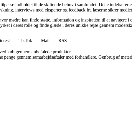
 tilpasse indholdet til de skiftende behov i samfundet. Dette indebærer 
kning, interviews med eksperter og feedback fra læserne sikrer mediet, a
hvor mødre kan finde støtte, information og inspiration til at navigere 
styrket i deres rolle og finde glæde i deres unikke rejse gennem modersk
terest
TikTok
Mail
RSS
 ved køb gennem anbefalede produkter.
jene penge gennem samarbejdsaftaler med forhandlere. Genbrug af materi