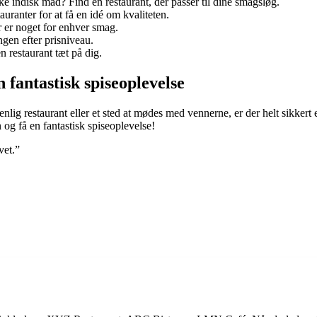
ke indisk mad? Find en restaurant, der passer til dine smagsløg.
ranter for at få en idé om kvaliteten.
r er noget for enhver smag.
ngen efter prisniveau.
n restaurant tæt på dig.
 fantastisk spiseoplevelse
nlig restaurant eller et sted at mødes med vennerne, er der helt sikkert
n og få en fantastisk spiseoplevelse!
vet.”