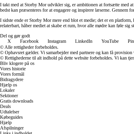
I takt med at Storby Mor udvikler sig, er ambitionen at fortsætte med at
bedst kan præsenteres for at engagere og inspirere læserne. Gennem fors
I sidste ende er Storby Mor mere end blot et medie; det er en platform, 
relaterbart, håber mediet at skabe et rum, hvor alle mødre kan føle sig 
Del og gør godt
X
Facebook
Instagram
LinkedIn
YouTube
Pin
© Alle rettigheder forbeholdes.
© Ophavsret gælder. Vi samarbejder med partnere og kan få provision
© Rettighederne til alt indhold på dette website forbeholdes. Vi kan t
Bliv klogere på os
Vores historie
Vores formål
Bidragydere
Hjælp os
Lokaler
Sektioner
Gratis downloads
Deals
Udtalelser
Købeguides
Hjælp
Afspilninger
Links i indholdet