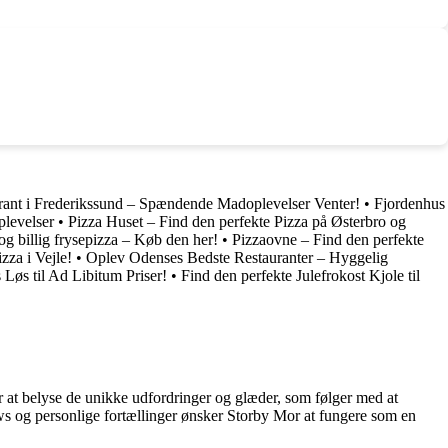
ant i Frederikssund – Spændende Madoplevelser Venter!
•
Fjordenhus
levelser
•
Pizza Huset – Find den perfekte Pizza på Østerbro og
og billig frysepizza – Køb den her!
•
Pizzaovne – Find den perfekte
zza i Vejle!
•
Oplev Odenses Bedste Restauranter – Hyggelig
Løs til Ad Libitum Priser!
•
Find den perfekte Julefrokost Kjole til
or at belyse de unikke udfordringer og glæder, som følger med at
iews og personlige fortællinger ønsker Storby Mor at fungere som en