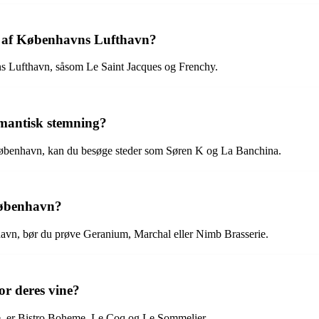
n af Københavns Lufthavn?
ns Lufthavn, såsom Le Saint Jacques og Frenchy.
omantisk stemning?
 København, kan du besøge steder som Søren K og La Banchina.
 København?
enhavn, bør du prøve Geranium, Marchal eller Nimb Brasserie.
or deres vine?
ne, er Bistro Boheme, Le Coq og Le Sommelier.