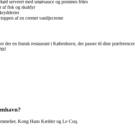
ksekød serveret med smørsauce og pommes frites
 af fisk og skaldyr
 krydderier
 toppen af en cremet vaniljecreme
 er der en fransk restaurant i København, der passer til dine præferencer
tit!
benhavn?
Sommelier, Kong Hans Kælder og Le Coq.