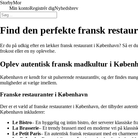
Storby
Mor
Min konto
Registrér dig
Nyhedsbrev
Find den perfekte fransk restau
Er du på udkig efter en lækker fransk restaurant i København? Så er du 
frokost eller en ny oplevelse.
Oplev autentisk fransk madkultur i Køben
København er kendt for sit pulserende restaurantliv, og der findes man
muligheder at vælge imellem.
Franske restauranter i København
Der er et væld af franske restauranter i København, der tilbyder autenti
København inkluderer:
Le Bistro
– En hyggelig og intim bistro, der serverer klassiske fr
La Brasserie
– Et trendy brasseri med en moderne vri på klassisk
Le Petit Paris
– En autentisk fransk restaurant med en charmere