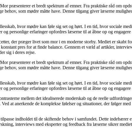
Mor præsenterer et bredt spektrum af emner. Fra praktiske råd om opdr
lige behov, som mødre måtte have. Denne tilgang giver læserne mulighed
llesskab, hvor mødre kan føle sig set og hørt. I en tid, hvor sociale med
r og personlige erfaringer opfordres læserne til at åbne op og engagere s
cetter, der præger livet som mor i en moderne storby. Mediet er skabt f
t konstant pres for at finde balance. Gennem et væld af artikler, interv
er sig i deres rejse.
Mor præsenterer et bredt spektrum af emner. Fra praktiske råd om opdr
lige behov, som mødre måtte have. Denne tilgang giver læserne mulighed
llesskab, hvor mødre kan føle sig set og hørt. I en tid, hvor sociale med
r og personlige erfaringer opfordres læserne til at åbne op og engagere s
kontrasterne mellem det idealiserede moderskab og de reelle udfordring
ed at anerkende de komplekse følelser og situationer, der følger med mo
 tilpasse indholdet til de skiftende behov i samfundet. Dette indebærer 
kning, interviews med eksperter og feedback fra læserne sikrer mediet, a