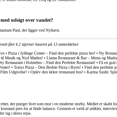
 med udsigt over vandet?
taurant Paul, der ligger ved Nyhavn.
msnit fået
4.2
stjerner baseret på
13
anmeldelser
avn
•
Pizza i Jyllinge Center – Find den perfekte pizza her!
•
Ny Restaur
t til Musik og Nyd Maden!
•
Llama Restaurant & Bar – Menu og Madop
Ny Restaurant i Holstebro – Find den Perfekte Restaurant!
•
Få en god 
enter!
•
Tonys Pizza – Den Bedste Pizza i Byen!
•
Find den perfekte pi
 Film Udgivelse!
•
Oplev den lækre restaurant hos!
•
Karma Sushi: Spis 
cetter, der præger livet som mor i en moderne storby. Mediet er skabt f
t konstant pres for at finde balance. Gennem et væld af artikler, interv
er sig i deres rejse.