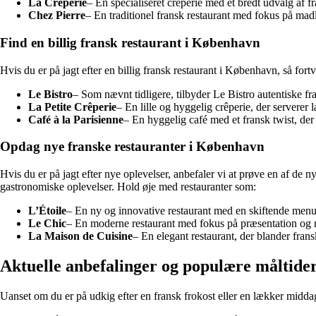
La Crêperie
– En specialiseret crêperie med et bredt udvalg af f
Chez Pierre
– En traditionel fransk restaurant med fokus på madl
Find en billig fransk restaurant i København
Hvis du er på jagt efter en billig fransk restaurant i København, så fortv
Le Bistro
– Som nævnt tidligere, tilbyder Le Bistro autentiske fr
La Petite Crêperie
– En lille og hyggelig crêperie, der serverer 
Café à la Parisienne
– En hyggelig café med et fransk twist, der 
Opdag nye franske restauranter i København
Hvis du er på jagt efter nye oplevelser, anbefaler vi at prøve en af de 
gastronomiske oplevelser. Hold øje med restauranter som:
L’Étoile
– En ny og innovative restaurant med en skiftende men
Le Chic
– En moderne restaurant med fokus på præsentation og ny
La Maison de Cuisine
– En elegant restaurant, der blander fran
Aktuelle anbefalinger og populære måltide
Uanset om du er på udkig efter en fransk frokost eller en lækker middag