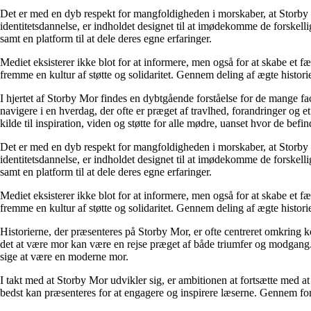
Det er med en dyb respekt for mangfoldigheden i morskaber, at Storby 
identitetsdannelse, er indholdet designet til at imødekomme de forskel
samt en platform til at dele deres egne erfaringer.
Mediet eksisterer ikke blot for at informere, men også for at skabe et fæ
fremme en kultur af støtte og solidaritet. Gennem deling af ægte historie
I hjertet af Storby Mor findes en dybtgående forståelse for de mange fa
navigere i en hverdag, der ofte er præget af travlhed, forandringer og e
kilde til inspiration, viden og støtte for alle mødre, uanset hvor de befind
Det er med en dyb respekt for mangfoldigheden i morskaber, at Storby 
identitetsdannelse, er indholdet designet til at imødekomme de forskel
samt en platform til at dele deres egne erfaringer.
Mediet eksisterer ikke blot for at informere, men også for at skabe et fæ
fremme en kultur af støtte og solidaritet. Gennem deling af ægte historie
Historierne, der præsenteres på Storby Mor, er ofte centreret omkring 
det at være mor kan være en rejse præget af både triumfer og modgang. V
sige at være en moderne mor.
I takt med at Storby Mor udvikler sig, er ambitionen at fortsætte med at
bedst kan præsenteres for at engagere og inspirere læserne. Gennem fors