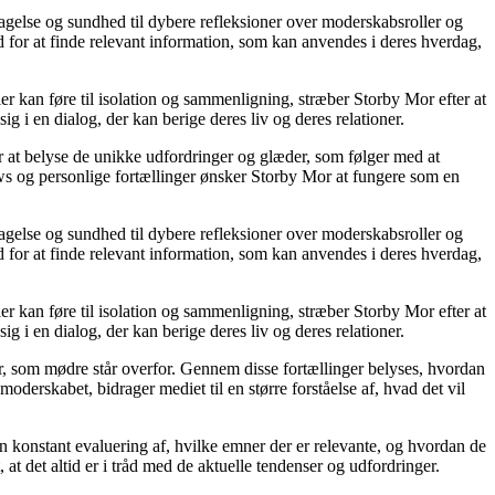
agelse og sundhed til dybere refleksioner over moderskabsroller og
 for at finde relevant information, som kan anvendes i deres hverdag,
ier kan føre til isolation og sammenligning, stræber Storby Mor efter at
ig i en dialog, der kan berige deres liv og deres relationer.
or at belyse de unikke udfordringer og glæder, som følger med at
iews og personlige fortællinger ønsker Storby Mor at fungere som en
agelse og sundhed til dybere refleksioner over moderskabsroller og
 for at finde relevant information, som kan anvendes i deres hverdag,
ier kan føre til isolation og sammenligning, stræber Storby Mor efter at
ig i en dialog, der kan berige deres liv og deres relationer.
er, som mødre står overfor. Gennem disse fortællinger belyses, hvordan
derskabet, bidrager mediet til en større forståelse af, hvad det vil
en konstant evaluering af, hvilke emner der er relevante, og hvordan de
t det altid er i tråd med de aktuelle tendenser og udfordringer.