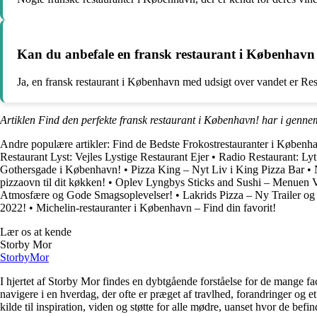
Kan du anbefale en fransk restaurant i København
Ja, en fransk restaurant i København med udsigt over vandet er Res
Artiklen Find den perfekte fransk restaurant i København! har i genne
Andre populære artikler:
Find de Bedste Frokostrestauranter i Københ
Restaurant Lyst: Vejles Lystige Restaurant Ejer
•
Radio Restaurant: Ly
Gothersgade i København!
•
Pizza King – Nyt Liv i King Pizza Bar
•
pizzaovn til dit køkken!
•
Oplev Lyngbys Sticks and Sushi – Menuen V
Atmosfære og Gode Smagsoplevelser!
•
Lakrids Pizza – Ny Trailer og
2022!
•
Michelin-restauranter i København – Find din favorit!
Lær os at kende
Storby Mor
Storby
Mor
I hjertet af Storby Mor findes en dybtgående forståelse for de mange fa
navigere i en hverdag, der ofte er præget af travlhed, forandringer og e
kilde til inspiration, viden og støtte for alle mødre, uanset hvor de befind