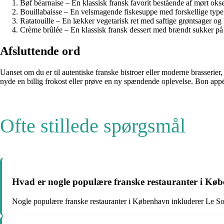
Bøf béarnaise – En klassisk fransk favorit bestående af mørt o
Bouillabaisse – En velsmagende fiskesuppe med forskellige typer
Ratatouille – En lækker vegetarisk ret med saftige grøntsager og
Crème brûlée – En klassisk fransk dessert med brændt sukker på
Afsluttende ord
Uanset om du er til autentiske franske bistroer eller moderne brasserier,
nyde en billig frokost eller prøve en ny spændende oplevelse. Bon appé
Ofte stillede spørgsmål
Hvad er nogle populære franske restauranter i Kø
Nogle populære franske restauranter i København inkluderer Le 