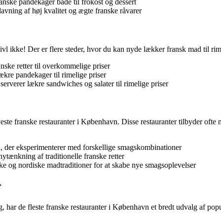
ranske pandekager både til frokost og dessert
avning af høj kvalitet og ægte franske råvarer
ivl ikke! Der er flere steder, hvor du kan nyde lækker fransk mad til rime
anske retter til overkommelige priser
lækre pandekager til rimelige priser
serverer lækre sandwiches og salater til rimelige priser
nyeste franske restauranter i København. Disse restauranter tilbyder oft
u, der eksperimenterer med forskellige smagskombinationer
tænkning af traditionelle franske retter
ske og nordiske madtraditioner for at skabe nye smagsoplevelser
r
, har de fleste franske restauranter i København et bredt udvalg af pop