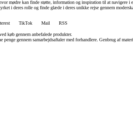
hvor mødre kan finde støtte, information og inspiration til at navigere 
styrket i deres rolle og finde glæde i deres unikke rejse gennem modersk
terest
TikTok
Mail
RSS
 ved køb gennem anbefalede produkter.
jene penge gennem samarbejdsaftaler med forhandlere. Genbrug af materi