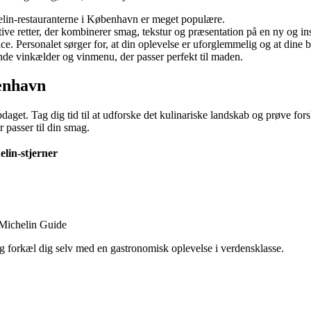
helin-restauranterne i København er meget populære.
ve retter, der kombinerer smag, tekstur og præsentation på en ny og i
ce. Personalet sørger for, at din oplevelse er uforglemmelig og at dine 
nde vinkælder og vinmenu, der passer perfekt til maden.
benhavn
daget. Tag dig tid til at udforske det kulinariske landskab og prøve fo
r passer til din smag.
elin-stjerner
– Michelin Guide
 forkæl dig selv med en gastronomisk oplevelse i verdensklasse.