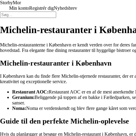
Storby
Mor
Min konto
Registrér dig
Nyhedsbrev
Michelin-restauranter i Københa
Michelin-restauranterne i København er kendt verden over for deres fan
hovedstad. Fra elegante fine dining restauranter til hyggelige bistroe
Michelin-restauranter i København
I København kan du finde flere Michelin-stjernede restauranter, der er a
kreativitet og exceptionelle service.
Restaurant AOC:
Restaurant AOC er en af de mest anerkendte Mi
Geranium:
Beliggende på toppen af en bakke i Fælledparken, ser
sanser.
Noma:
Noma er verdenskendt og blev flere gange kåret som verd
Guide til den perfekte Michelin-oplevelse
Hvis du planlægger at besøge en Michelin-restaurant i København, er de