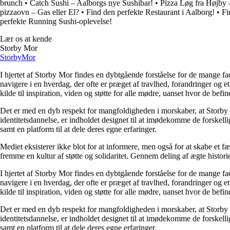
brunch
•
Catch Sushi – Aalborgs nye Sushibar!
•
Pizza Løg fra Højby 
pizzaovn – Gas eller El?
•
Find den perfekte Restaurant i Aalborg!
•
Fi
perfekte Running Sushi-oplevelse!
Lær os at kende
Storby Mor
Storby
Mor
I hjertet af Storby Mor findes en dybtgående forståelse for de mange fa
navigere i en hverdag, der ofte er præget af travlhed, forandringer og e
kilde til inspiration, viden og støtte for alle mødre, uanset hvor de befind
Det er med en dyb respekt for mangfoldigheden i morskaber, at Storby 
identitetsdannelse, er indholdet designet til at imødekomme de forskel
samt en platform til at dele deres egne erfaringer.
Mediet eksisterer ikke blot for at informere, men også for at skabe et fæ
fremme en kultur af støtte og solidaritet. Gennem deling af ægte historie
I hjertet af Storby Mor findes en dybtgående forståelse for de mange fa
navigere i en hverdag, der ofte er præget af travlhed, forandringer og e
kilde til inspiration, viden og støtte for alle mødre, uanset hvor de befind
Det er med en dyb respekt for mangfoldigheden i morskaber, at Storby 
identitetsdannelse, er indholdet designet til at imødekomme de forskel
samt en platform til at dele deres egne erfaringer.