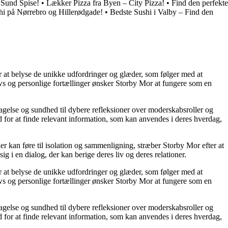
 Sund Spise!
•
Lækker Pizza fra Byen – City Pizza!
•
Find den perfekte
hi på Nørrebro og Hillerødgade!
•
Bedste Sushi i Valby – Find den
or at belyse de unikke udfordringer og glæder, som følger med at
iews og personlige fortællinger ønsker Storby Mor at fungere som en
agelse og sundhed til dybere refleksioner over moderskabsroller og
 for at finde relevant information, som kan anvendes i deres hverdag,
ier kan føre til isolation og sammenligning, stræber Storby Mor efter at
ig i en dialog, der kan berige deres liv og deres relationer.
or at belyse de unikke udfordringer og glæder, som følger med at
iews og personlige fortællinger ønsker Storby Mor at fungere som en
agelse og sundhed til dybere refleksioner over moderskabsroller og
 for at finde relevant information, som kan anvendes i deres hverdag,