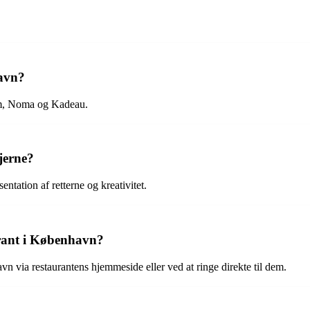
havn?
um, Noma og Kadeau.
tjerne?
entation af retterne og kreativitet.
urant i København?
n via restaurantens hjemmeside eller ved at ringe direkte til dem.