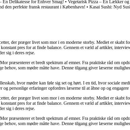
– En Delikatesse for Enhver Smag!
•
Vegetarisk Pizza – En Lækker og
nd den perfekte fransk restaurant i København!
•
Kasai Sushi: Nyd Sus
cetter, der præger livet som mor i en moderne storby. Mediet er skabt f
t konstant pres for at finde balance. Gennem et væld af artikler, interv
er sig i deres rejse.
Mor præsenterer et bredt spektrum af emner. Fra praktiske råd om opdr
lige behov, som mødre måtte have. Denne tilgang giver læserne mulighed
llesskab, hvor mødre kan føle sig set og hørt. I en tid, hvor sociale med
r og personlige erfaringer opfordres læserne til at åbne op og engagere s
cetter, der præger livet som mor i en moderne storby. Mediet er skabt f
t konstant pres for at finde balance. Gennem et væld af artikler, interv
er sig i deres rejse.
Mor præsenterer et bredt spektrum af emner. Fra praktiske råd om opdr
lige behov, som mødre måtte have. Denne tilgang giver læserne mulighed