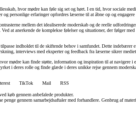
llesskab, hvor mødre kan føle sig set og hørt. I en tid, hvor sociale med
r og personlige erfaringer opfordres læserne til at åbne op og engagere s
kontrasterne mellem det idealiserede moderskab og de reelle udfordring
ed at anerkende de komplekse følelser og situationer, der følger med mo
 tilpasse indholdet til de skiftende behov i samfundet. Dette indebærer 
kning, interviews med eksperter og feedback fra læserne sikrer mediet, a
hvor mødre kan finde støtte, information og inspiration til at navigere 
styrket i deres rolle og finde glæde i deres unikke rejse gennem modersk
terest
TikTok
Mail
RSS
 ved køb gennem anbefalede produkter.
jene penge gennem samarbejdsaftaler med forhandlere. Genbrug af materi