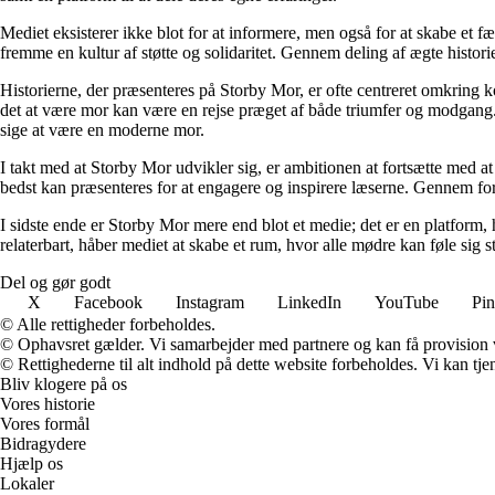
Mediet eksisterer ikke blot for at informere, men også for at skabe et fæ
fremme en kultur af støtte og solidaritet. Gennem deling af ægte historie
Historierne, der præsenteres på Storby Mor, er ofte centreret omkring 
det at være mor kan være en rejse præget af både triumfer og modgang. V
sige at være en moderne mor.
I takt med at Storby Mor udvikler sig, er ambitionen at fortsætte med at
bedst kan præsenteres for at engagere og inspirere læserne. Gennem fors
I sidste ende er Storby Mor mere end blot et medie; det er en platform, 
relaterbart, håber mediet at skabe et rum, hvor alle mødre kan føle sig 
Del og gør godt
X
Facebook
Instagram
LinkedIn
YouTube
Pin
© Alle rettigheder forbeholdes.
© Ophavsret gælder. Vi samarbejder med partnere og kan få provision
© Rettighederne til alt indhold på dette website forbeholdes. Vi kan t
Bliv klogere på os
Vores historie
Vores formål
Bidragydere
Hjælp os
Lokaler