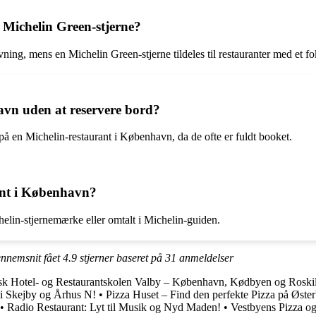
n Michelin Green-stjerne?
vning, mens en Michelin Green-stjerne tildeles til restauranter med et 
vn uden at reservere bord?
 på en Michelin-restaurant i København, da de ofte er fuldt booket.
ant i København?
elin-stjernemærke eller omtalt i Michelin-guiden.
ennemsnit fået
4.9
stjerner baseret på
31
anmeldelser
sk Hotel- og Restaurantskolen Valby – København, Kødbyen og Roski
 i Skejby og Århus N!
•
Pizza Huset – Find den perfekte Pizza på Øst
•
Radio Restaurant: Lyt til Musik og Nyd Maden!
•
Vestbyens Pizza og