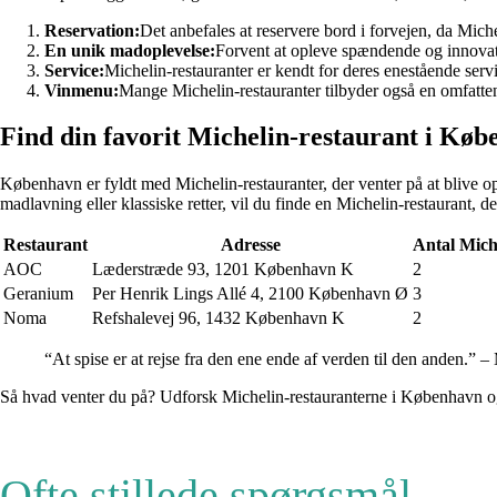
Reservation:
Det anbefales at reservere bord i forvejen, da Mic
En unik madoplevelse:
Forvent at opleve spændende og innovati
Service:
Michelin-restauranter er kendt for deres enestående servi
Vinmenu:
Mange Michelin-restauranter tilbyder også en omfatte
Find din favorit Michelin-restaurant i Kø
København er fyldt med Michelin-restauranter, der venter på at blive op
madlavning eller klassiske retter, vil du finde en Michelin-restaurant, de
Restaurant
Adresse
Antal Mich
AOC
Læderstræde 93, 1201 København K
2
Geranium
Per Henrik Lings Allé 4, 2100 København Ø
3
Noma
Refshalevej 96, 1432 København K
2
“At spise er at rejse fra den ene ende af verden til den anden.” 
Så hvad venter du på? Udforsk Michelin-restauranterne i København og
Ofte stillede spørgsmål