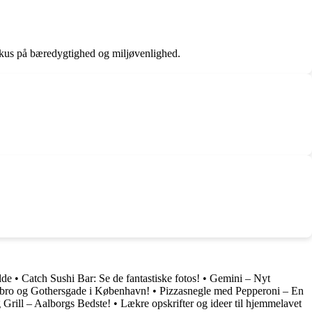
fokus på bæredygtighed og miljøvenlighed.
lde
•
Catch Sushi Bar: Se de fantastiske fotos!
•
Gemini – Nyt
erbro og Gothersgade i København!
•
Pizzasnegle med Pepperoni – En
 Grill – Aalborgs Bedste!
•
Lækre opskrifter og ideer til hjemmelavet