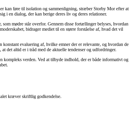
ier kan føre til isolation og sammenligning, stræber Storby Mor efter at
ig i en dialog, der kan berige deres liv og deres relationer.
er, som mødre står overfor. Gennem disse fortællinger belyses, hvordan
derskabet, bidrager mediet til en større forståelse af, hvad det vil
en konstant evaluering af, hvilke emner der er relevante, og hvordan de
t det altid er i tråd med de aktuelle tendenser og udfordringer.
i en kompleks verden. Ved at tilbyde indhold, der er både informativt og
abet.
alet kræver skriftlig godkendelse.