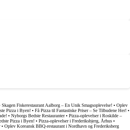
•
Skagen Fiskerestaurant Aalborg – En Unik Smagsoplevelse!
•
Oplev
ste Pizza i Byen!
•
Få Pizza til Fantastiske Priser – Se Tilbudene Her!
•
ade!
•
Nyborgs Bedste Restauranter
•
Pizza-oplevelser i Roskilde –
dste Pizza i Byen!
•
Pizza-oplevelser i Frederiksbjerg, Århus
•
r
•
Oplev Koreansk BBQ-restaurant i Nordhavn og Frederiksberg