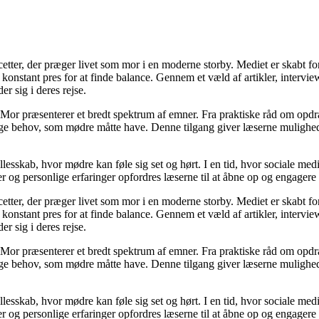
cetter, der præger livet som mor i en moderne storby. Mediet er skabt f
t konstant pres for at finde balance. Gennem et væld af artikler, interv
er sig i deres rejse.
Mor præsenterer et bredt spektrum af emner. Fra praktiske råd om opdr
lige behov, som mødre måtte have. Denne tilgang giver læserne mulighed
llesskab, hvor mødre kan føle sig set og hørt. I en tid, hvor sociale med
r og personlige erfaringer opfordres læserne til at åbne op og engagere s
cetter, der præger livet som mor i en moderne storby. Mediet er skabt f
t konstant pres for at finde balance. Gennem et væld af artikler, interv
er sig i deres rejse.
Mor præsenterer et bredt spektrum af emner. Fra praktiske råd om opdr
lige behov, som mødre måtte have. Denne tilgang giver læserne mulighed
llesskab, hvor mødre kan føle sig set og hørt. I en tid, hvor sociale med
r og personlige erfaringer opfordres læserne til at åbne op og engagere s