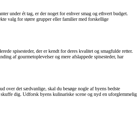
anter under ét tag, er der noget for enhver smag og ethvert budget.
te valg for større grupper eller familier med forskellige
ede spisesteder, der er kendt for deres kvalitet og smagfulde retter.
landing af gourmetoplevelser og mere afslappede spisesteder, har
 ud over det sædvanlige, skal du besøge nogle af byens bedste
kke skuffe dig. Udforsk byens kulinariske scene og nyd en uforglemmelig