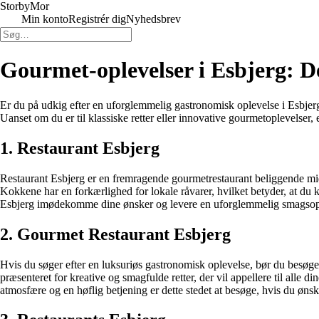
Storby
Mor
Min konto
Registrér dig
Nyhedsbrev
Gourmet-oplevelser i Esbjerg: D
Er du på udkig efter en uforglemmelig gastronomisk oplevelse i Esbjerg? 
Uanset om du er til klassiske retter eller innovative gourmetoplevelser
1. Restaurant Esbjerg
Restaurant Esbjerg er en fremragende gourmetrestaurant beliggende mi
Kokkene har en forkærlighed for lokale råvarer, hvilket betyder, at du 
Esbjerg imødekomme dine ønsker og levere en uforglemmelig smagsop
2. Gourmet Restaurant Esbjerg
Hvis du søger efter en luksuriøs gastronomisk oplevelse, bør du besøge
præsenteret for kreative og smagfulde retter, der vil appellere til alle 
atmosfære og en høflig betjening er dette stedet at besøge, hvis du øns