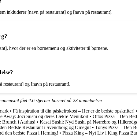
?
 dem inkluderer [navn på restaurant] og [navn på restaurant].
rg?
rant], hvor der er en børnemenu og aktiviteter til børnene.
delse?
 restaurant] og [navn på restaurant].
gennemsnit fået
4.6
stjerner baseret på
23
anmeldelser
mark
•
Få inspiration til din påskefrokost – Her er de bedste opskrifter!
e Away: Joci Sushi og deres Lækre Menukort
•
Ottos Pizza – Den Bed
e Brunch i Aarhus!
•
Kasai Sushi: Nyd Sushi på Nørrebro og Hillerødg
 den Bedste Restaurant i Svendborg og Omegn!
•
Tonys Pizza – Den Be
nd den bedste Pizza i Herning!
•
Pizza King – Nyt Liv i King Pizza Ba