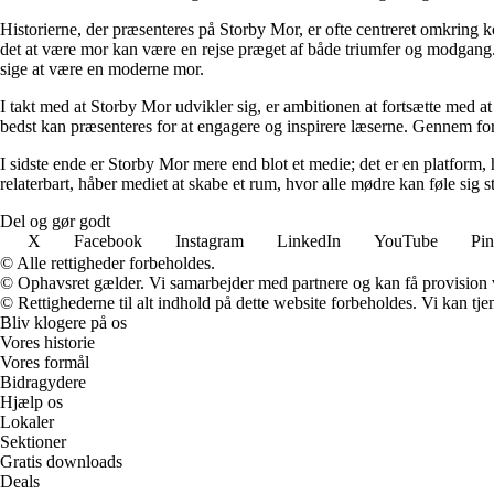
Historierne, der præsenteres på Storby Mor, er ofte centreret omkring 
det at være mor kan være en rejse præget af både triumfer og modgang. V
sige at være en moderne mor.
I takt med at Storby Mor udvikler sig, er ambitionen at fortsætte med at
bedst kan præsenteres for at engagere og inspirere læserne. Gennem fors
I sidste ende er Storby Mor mere end blot et medie; det er en platform, 
relaterbart, håber mediet at skabe et rum, hvor alle mødre kan føle sig 
Del og gør godt
X
Facebook
Instagram
LinkedIn
YouTube
Pin
© Alle rettigheder forbeholdes.
© Ophavsret gælder. Vi samarbejder med partnere og kan få provision
© Rettighederne til alt indhold på dette website forbeholdes. Vi kan t
Bliv klogere på os
Vores historie
Vores formål
Bidragydere
Hjælp os
Lokaler
Sektioner
Gratis downloads
Deals