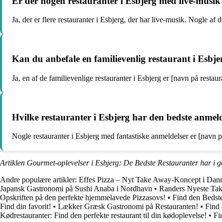
Er der nogen restauranter i Esbjerg med live-musik
Ja, der er flere restauranter i Esbjerg, der har live-musik. Nogle af
Kan du anbefale en familievenlig restaurant i Esbje
Ja, en af de familievenlige restauranter i Esbjerg er [navn på restau
Hvilke restauranter i Esbjerg har den bedste anmel
Nogle restauranter i Esbjerg med fantastiske anmeldelser er [navn på
Artiklen Gourmet-oplevelser i Esbjerg: De Bedste Restauranter har i 
Andre populære artikler:
Effes Pizza – Nyt Take Away-Koncept i Dan
Japansk Gastronomi på Sushi Anaba i Nordhavn
•
Randers Nyeste Tak
Opskriften på den perfekte hjemmelavede Pizzasovs!
•
Find den Bedst
Find din favorit!
•
Lækker Græsk Gastronomi på Restauranten!
•
Find
Kødrestauranter: Find den perfekte restaurant til din kødoplevelse!
•
Fi