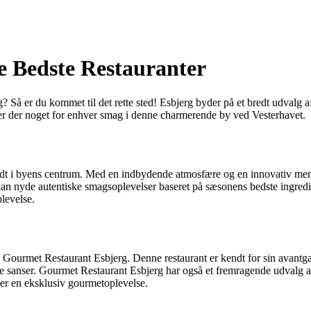
e Bedste Restauranter
Så er du kommet til det rette sted! Esbjerg byder på et bredt udvalg af 
, er der noget for enhver smag i denne charmerende by ved Vesterhavet.
dt i byens centrum. Med en indbydende atmosfære og en innovativ menu,
kan nyde autentiske smagsoplevelser baseret på sæsonens bedste ingredien
levelse.
 Gourmet Restaurant Esbjerg. Denne restaurant er kendt for sin avantgar
dine sanser. Gourmet Restaurant Esbjerg har også et fremragende udvalg af
ker en eksklusiv gourmetoplevelse.