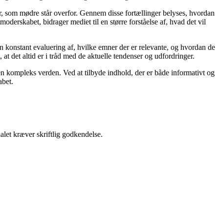
er, som mødre står overfor. Gennem disse fortællinger belyses, hvordan
derskabet, bidrager mediet til en større forståelse af, hvad det vil
en konstant evaluering af, hvilke emner der er relevante, og hvordan de
t det altid er i tråd med de aktuelle tendenser og udfordringer.
i en kompleks verden. Ved at tilbyde indhold, der er både informativt og
abet.
alet kræver skriftlig godkendelse.