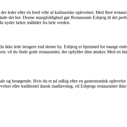
er leder efter en bred vifte af kulinariske oplevelser. Med flere restaur
finde det her. Denne mangfoldighed gør Restaurants Esbjerg til det perfek
u nyder lækre måltider fra hele verden.
du ikke lede længere end denne by. Esbjerg er hjemsted for mange etabler
ost, vil du finde gode restauranter, der opfylder dine ønsker. Med en b
kale og besøgende. Hvis du er på udkig efter en gastronomisk oplevelse
levelser eller traditionel dansk madlavning, vil Esbjergs restauranter i