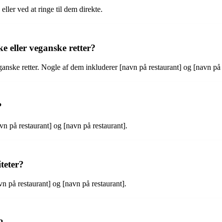
ller ved at ringe til dem direkte.
ke eller veganske retter?
veganske retter. Nogle af dem inkluderer [navn på restaurant] og [navn på 
?
vn på restaurant] og [navn på restaurant].
iteter?
avn på restaurant] og [navn på restaurant].