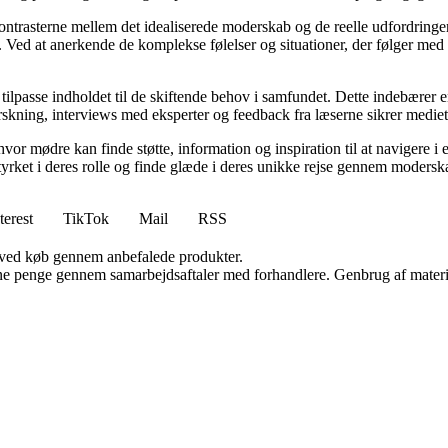
kontrasterne mellem det idealiserede moderskab og de reelle udfordring
ed at anerkende de komplekse følelser og situationer, der følger med mo
 tilpasse indholdet til de skiftende behov i samfundet. Dette indebærer 
kning, interviews med eksperter og feedback fra læserne sikrer mediet, a
hvor mødre kan finde støtte, information og inspiration til at navigere 
styrket i deres rolle og finde glæde i deres unikke rejse gennem modersk
terest
TikTok
Mail
RSS
 ved køb gennem anbefalede produkter.
jene penge gennem samarbejdsaftaler med forhandlere. Genbrug af materi