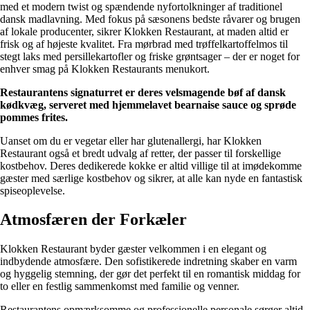
med et modern twist og spændende nyfortolkninger af traditionel
dansk madlavning. Med fokus på sæsonens bedste råvarer og brugen
af lokale producenter, sikrer Klokken Restaurant, at maden altid er
frisk og af højeste kvalitet. Fra mørbrad med trøffelkartoffelmos til
stegt laks med persillekartofler og friske grøntsager – der er noget for
enhver smag på Klokken Restaurants menukort.
Restaurantens signaturret er deres velsmagende bøf af dansk
kødkvæg, serveret med hjemmelavet bearnaise sauce og sprøde
pommes frites.
Uanset om du er vegetar eller har glutenallergi, har Klokken
Restaurant også et bredt udvalg af retter, der passer til forskellige
kostbehov. Deres dedikerede kokke er altid villige til at imødekomme
gæster med særlige kostbehov og sikrer, at alle kan nyde en fantastisk
spiseoplevelse.
Atmosfæren der Forkæler
Klokken Restaurant byder gæster velkommen i en elegant og
indbydende atmosfære. Den sofistikerede indretning skaber en varm
og hyggelig stemning, der gør det perfekt til en romantisk middag for
to eller en festlig sammenkomst med familie og venner.
Restaurantens opmærksomme og professionelle personale sørger altid