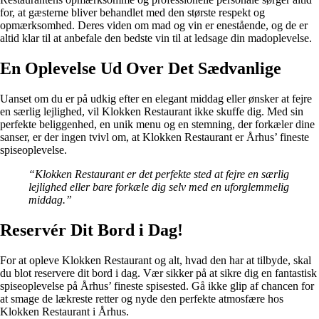
for, at gæsterne bliver behandlet med den største respekt og
opmærksomhed. Deres viden om mad og vin er enestående, og de er
altid klar til at anbefale den bedste vin til at ledsage din madoplevelse.
En Oplevelse Ud Over Det Sædvanlige
Uanset om du er på udkig efter en elegant middag eller ønsker at fejre
en særlig lejlighed, vil Klokken Restaurant ikke skuffe dig. Med sin
perfekte beliggenhed, en unik menu og en stemning, der forkæler dine
sanser, er der ingen tvivl om, at Klokken Restaurant er Århus’ fineste
spiseoplevelse.
“Klokken Restaurant er det perfekte sted at fejre en særlig
lejlighed eller bare forkæle dig selv med en uforglemmelig
middag.”
Reservér Dit Bord i Dag!
For at opleve Klokken Restaurant og alt, hvad den har at tilbyde, skal
du blot reservere dit bord i dag. Vær sikker på at sikre dig en fantastisk
spiseoplevelse på Århus’ fineste spisested. Gå ikke glip af chancen for
at smage de lækreste retter og nyde den perfekte atmosfære hos
Klokken Restaurant i Århus.