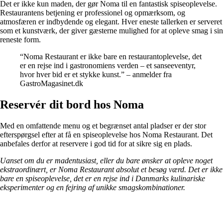
Det er ikke kun maden, der gør Noma til en fantastisk spiseoplevelse.
Restaurantens betjening er professionel og opmærksom, og
atmosfæren er indbydende og elegant. Hver eneste tallerken er serveret
som et kunstværk, der giver gæsterne mulighed for at opleve smag i sin
reneste form.
“Noma Restaurant er ikke bare en restaurantoplevelse, det
er en rejse ind i gastronomiens verden – et sanseeventyr,
hvor hver bid er et stykke kunst.” – anmelder fra
GastroMagasinet.dk
Reservér dit bord hos Noma
Med en omfattende menu og et begrænset antal pladser er der stor
efterspørgsel efter at få en spiseoplevelse hos Noma Restaurant. Det
anbefales derfor at reservere i god tid for at sikre sig en plads.
Uanset om du er madentusiast, eller du bare ønsker at opleve noget
ekstraordinært, er Noma Restaurant absolut et besøg værd. Det er ikke
bare en spiseoplevelse, det er en rejse ind i Danmarks kulinariske
eksperimenter og en fejring af unikke smagskombinationer.