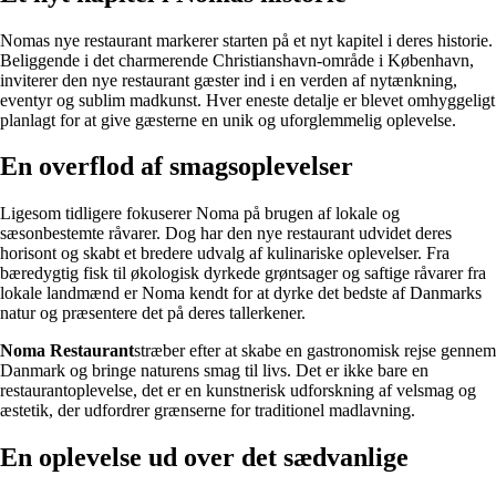
Nomas nye restaurant markerer starten på et nyt kapitel i deres historie.
Beliggende i det charmerende Christianshavn-område i København,
inviterer den nye restaurant gæster ind i en verden af nytænkning,
eventyr og sublim madkunst. Hver eneste detalje er blevet omhyggeligt
planlagt for at give gæsterne en unik og uforglemmelig oplevelse.
En overflod af smagsoplevelser
Ligesom tidligere fokuserer Noma på brugen af lokale og
sæsonbestemte råvarer. Dog har den nye restaurant udvidet deres
horisont og skabt et bredere udvalg af kulinariske oplevelser. Fra
bæredygtig fisk til økologisk dyrkede grøntsager og saftige råvarer fra
lokale landmænd er Noma kendt for at dyrke det bedste af Danmarks
natur og præsentere det på deres tallerkener.
Noma Restaurant
stræber efter at skabe en gastronomisk rejse gennem
Danmark og bringe naturens smag til livs. Det er ikke bare en
restaurantoplevelse, det er en kunstnerisk udforskning af velsmag og
æstetik, der udfordrer grænserne for traditionel madlavning.
En oplevelse ud over det sædvanlige