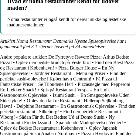
Hvad er noma restauranter kendt for udover
maden?
Noma restauranter er også kendt for deres unikke og æstetiske
madpræsentationer.
Artiklen Noma Restaurant: Denmarks Nyeste Spiseoplevelse har i
gennemsnit fået
3.1
stjerner baseret på
34
anmeldelser
Andre populære artikler:
De Fyrretyve Røvere Pizza: Århus Bedste
Pizza!
•
Oplev den bedste brunch på Vesterbro!
•
Find den Bæst Pizza
og Restaurant i København!
•
Pizza Burger House – En Ny
Spiseoplevelse!
•
Jordnær Restaurant – Menu og Priser
•
Find den
perfekte sushi-oplevelse i København Centrum!
•
Få Pizza til
Fantastiske Priser – Se Tilbudene Her!
•
Pizzasnegle med Pepperoni –
En Lækker Snack!
•
Spis på Restaurant Vespa – En Unik
Gastronomisk Oplevelse!
•
Izumi Sushi – En Smagsoplevelse Uden
Sidestykke!
•
Oplev den lækre Restaurant i Hellerup Sejlklub og
Havn!
•
Delphine Restaurant – En Gastronomisk Oplevelse
•
Find den
perfekte restaurant i Silkeborg!
•
Find den perfekte Restaurant i
Viborg!
•
Sådan Får du Det Bedste Ud af Domo Sushi
•
Ny
Restaurant i Frederikssund – Spændende Madoplevelser Venter!
•
Oplev de Bedste Restauranter i København!
•
Oplev Japansk
Gastronomi på Sushi Anaba i Nordhavn
•
Pizza i Hvidovre: Find den