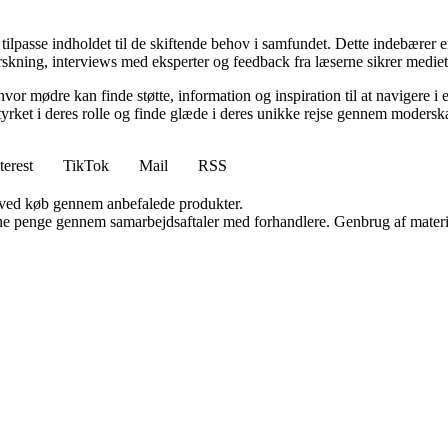
 tilpasse indholdet til de skiftende behov i samfundet. Dette indebærer 
kning, interviews med eksperter og feedback fra læserne sikrer mediet, a
hvor mødre kan finde støtte, information og inspiration til at navigere 
styrket i deres rolle og finde glæde i deres unikke rejse gennem modersk
terest
TikTok
Mail
RSS
 ved køb gennem anbefalede produkter.
jene penge gennem samarbejdsaftaler med forhandlere. Genbrug af materi