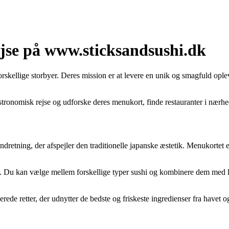
jse på www.sticksandsushi.dk
forskellige storbyer. Deres mission er at levere en unik og smagfuld op
stronomisk rejse og udforske deres menukort, finde restauranter i nærhe
ndretning, der afspejler den traditionelle japanske æstetik. Menukortet er
s. Du kan vælge mellem forskellige typer sushi og kombinere dem med læk
ede retter, der udnytter de bedste og friskeste ingredienser fra havet og