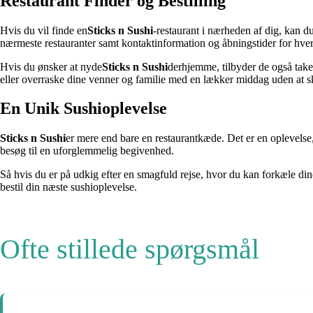
Restaurant Finder og Bestilling
Hvis du vil finde en
Sticks n Sushi
-restaurant i nærheden af dig, kan d
nærmeste restauranter samt kontaktinformation og åbningstider for hver
Hvis du ønsker at nyde
Sticks n Sushi
derhjemme, tilbyder de også take
eller overraske dine venner og familie med en lækker middag uden at sk
En Unik Sushioplevelse
Sticks n Sushi
er mere end bare en restaurantkæde. Det er en oplevelse,
besøg til en uforglemmelig begivenhed.
Så hvis du er på udkig efter en smagfuld rejse, hvor du kan forkæle din
bestil din næste sushioplevelse.
Ofte stillede spørgsmål