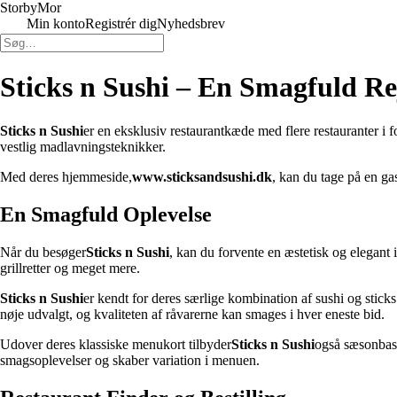
Storby
Mor
Min konto
Registrér dig
Nyhedsbrev
Sticks n Sushi – En Smagfuld Re
Sticks n Sushi
er en eksklusiv restaurantkæde med flere restauranter i 
vestlig madlavningsteknikker.
Med deres hjemmeside,
www.sticksandsushi.dk
, kan du tage på en ga
En Smagfuld Oplevelse
Når du besøger
Sticks n Sushi
, kan du forvente en æstetisk og elegant i
grillretter og meget mere.
Sticks n Sushi
er kendt for deres særlige kombination af sushi og stick
nøje udvalgt, og kvaliteten af råvarerne kan smages i hver eneste bid.
Udover deres klassiske menukort tilbyder
Sticks n Sushi
også sæsonbaser
smagsoplevelser og skaber variation i menuen.