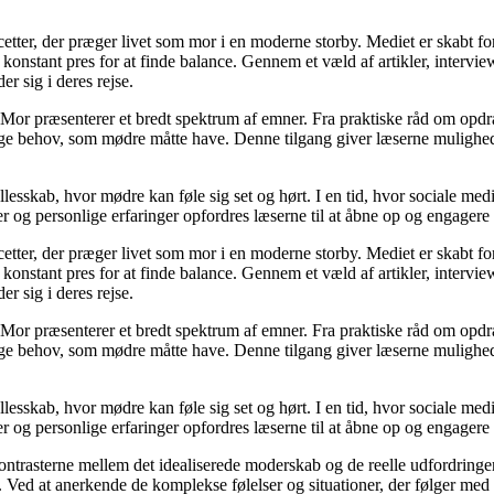
cetter, der præger livet som mor i en moderne storby. Mediet er skabt f
t konstant pres for at finde balance. Gennem et væld af artikler, interv
er sig i deres rejse.
Mor præsenterer et bredt spektrum af emner. Fra praktiske råd om opdr
lige behov, som mødre måtte have. Denne tilgang giver læserne mulighed
llesskab, hvor mødre kan føle sig set og hørt. I en tid, hvor sociale med
r og personlige erfaringer opfordres læserne til at åbne op og engagere s
cetter, der præger livet som mor i en moderne storby. Mediet er skabt f
t konstant pres for at finde balance. Gennem et væld af artikler, interv
er sig i deres rejse.
Mor præsenterer et bredt spektrum af emner. Fra praktiske råd om opdr
lige behov, som mødre måtte have. Denne tilgang giver læserne mulighed
llesskab, hvor mødre kan føle sig set og hørt. I en tid, hvor sociale med
r og personlige erfaringer opfordres læserne til at åbne op og engagere s
kontrasterne mellem det idealiserede moderskab og de reelle udfordring
ed at anerkende de komplekse følelser og situationer, der følger med mo