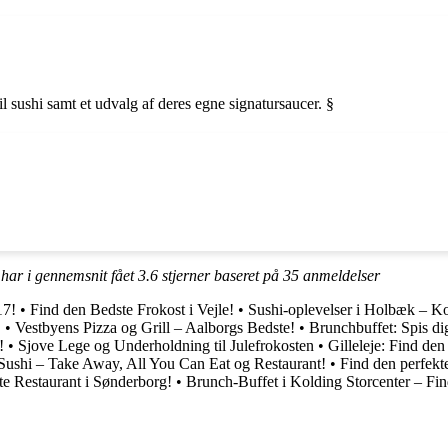
il sushi samt et udvalg af deres egne signatursaucer. §
 har i gennemsnit fået
3.6
stjerner baseret på
35
anmeldelser
17!
•
Find den Bedste Frokost i Vejle!
•
Sushi-oplevelser i Holbæk – 
!
•
Vestbyens Pizza og Grill – Aalborgs Bedste!
•
Brunchbuffet: Spis d
!
•
Sjove Lege og Underholdning til Julefrokosten
•
Gilleleje: Find den
ushi – Take Away, All You Can Eat og Restaurant!
•
Find den perfekt
e Restaurant i Sønderborg!
•
Brunch-Buffet i Kolding Storcenter – Fin