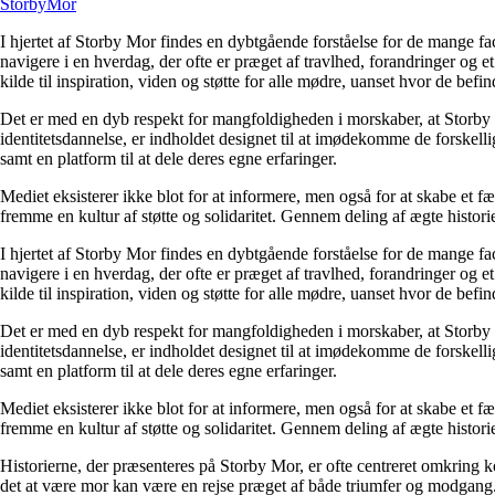
Storby
Mor
I hjertet af Storby Mor findes en dybtgående forståelse for de mange fa
navigere i en hverdag, der ofte er præget af travlhed, forandringer og e
kilde til inspiration, viden og støtte for alle mødre, uanset hvor de befind
Det er med en dyb respekt for mangfoldigheden i morskaber, at Storby 
identitetsdannelse, er indholdet designet til at imødekomme de forskel
samt en platform til at dele deres egne erfaringer.
Mediet eksisterer ikke blot for at informere, men også for at skabe et fæ
fremme en kultur af støtte og solidaritet. Gennem deling af ægte historie
I hjertet af Storby Mor findes en dybtgående forståelse for de mange fa
navigere i en hverdag, der ofte er præget af travlhed, forandringer og e
kilde til inspiration, viden og støtte for alle mødre, uanset hvor de befind
Det er med en dyb respekt for mangfoldigheden i morskaber, at Storby 
identitetsdannelse, er indholdet designet til at imødekomme de forskel
samt en platform til at dele deres egne erfaringer.
Mediet eksisterer ikke blot for at informere, men også for at skabe et fæ
fremme en kultur af støtte og solidaritet. Gennem deling af ægte historie
Historierne, der præsenteres på Storby Mor, er ofte centreret omkring 
det at være mor kan være en rejse præget af både triumfer og modgang. V