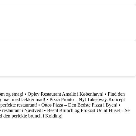
Kom og smag!
•
Oplev Restaurant Amalie i København!
•
Find den
ig mæt med lækker mad!
•
Pizza Pronto – Nyt Takeaway-Koncept
 perfekte restaurant!
•
Ottos Pizza – Den Bedste Pizza i Byen!
•
e restaurant i Næstved!
•
Bestil Brunch og Frokost Ud af Huset – Se
d den perfekte brunch i Kolding!