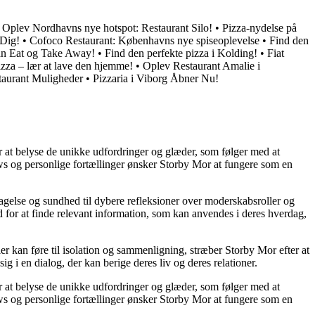
•
Oplev Nordhavns nye hotspot: Restaurant Silo!
•
Pizza-nydelse på
 Dig!
•
Cofoco Restaurant: Københavns nye spiseoplevelse
•
Find den
Can Eat og Take Away!
•
Find den perfekte pizza i Kolding!
•
Fiat
izza – lær at lave den hjemme!
•
Oplev Restaurant Amalie i
taurant Muligheder
•
Pizzaria i Viborg Åbner Nu!
or at belyse de unikke udfordringer og glæder, som følger med at
iews og personlige fortællinger ønsker Storby Mor at fungere som en
agelse og sundhed til dybere refleksioner over moderskabsroller og
 for at finde relevant information, som kan anvendes i deres hverdag,
ier kan føre til isolation og sammenligning, stræber Storby Mor efter at
ig i en dialog, der kan berige deres liv og deres relationer.
or at belyse de unikke udfordringer og glæder, som følger med at
iews og personlige fortællinger ønsker Storby Mor at fungere som en