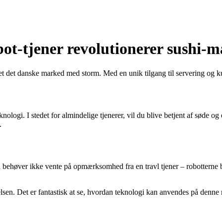
t-tjener revolutionerer sushi-m
get det danske marked med storm. Med en unik tilgang til servering og kun
gi. I stedet for almindelige tjenerer, vil du blive betjent af søde og ef
.
behøver ikke vente på opmærksomhed fra en travl tjener – robotterne b
elsen. Det er fantastisk at se, hvordan teknologi kan anvendes på denn