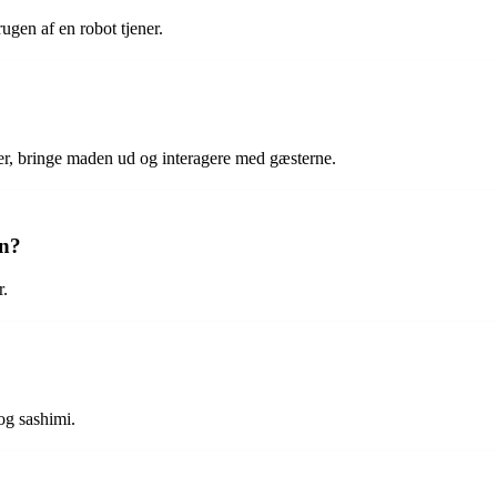
gen af en robot tjener.
ger, bringe maden ud og interagere med gæsterne.
en?
r.
og sashimi.