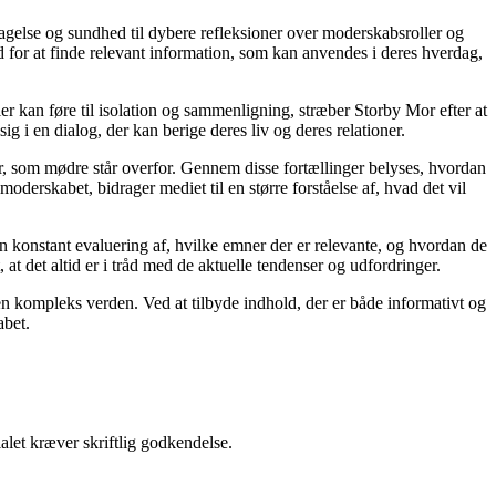
agelse og sundhed til dybere refleksioner over moderskabsroller og
 for at finde relevant information, som kan anvendes i deres hverdag,
ier kan føre til isolation og sammenligning, stræber Storby Mor efter at
ig i en dialog, der kan berige deres liv og deres relationer.
er, som mødre står overfor. Gennem disse fortællinger belyses, hvordan
derskabet, bidrager mediet til en større forståelse af, hvad det vil
en konstant evaluering af, hvilke emner der er relevante, og hvordan de
t det altid er i tråd med de aktuelle tendenser og udfordringer.
i en kompleks verden. Ved at tilbyde indhold, der er både informativt og
abet.
alet kræver skriftlig godkendelse.