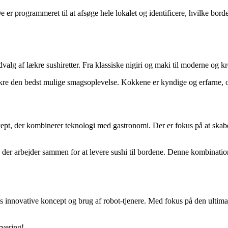
De er programmeret til at afsøge hele lokalet og identificere, hvilke 
lg af lækre sushiretter. Fra klassiske nigiri og maki til moderne og kre
ikre den bedst mulige smagsoplevelse. Kokkene er kyndige og erfarne, og 
cept, der kombinerer teknologi med gastronomi. Der er fokus på at ska
re, der arbejder sammen for at levere sushi til bordene. Denne kombina
s innovative koncept og brug af robot-tjenere. Med fokus på den ultimat
rvering!