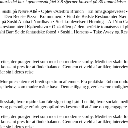
-markedet har i gennemsnit fået
3.8
stjerner baseret på
30
anmeldelser
 Sushi på Nørre Allé
•
Oplev Østerbro Brunch – En Smagsoplevelse!
a – Den Bedste Pizza i Kommunen!
•
Find de Bedste Restauranter Nær
 på Sushi Anaba i Nordhavn
•
Sushi-oplevelser i Herning – All You 
strestauranter i København
•
Opskriften på den perfekte tomatsovs til p
hi Bar: Se de fantastiske fotos!
•
Sushi i Horsens – Take Away og Res
cetter, der præger livet som mor i en moderne storby. Mediet er skabt f
t konstant pres for at finde balance. Gennem et væld af artikler, interv
er sig i deres rejse.
Mor præsenterer et bredt spektrum af emner. Fra praktiske råd om opdr
lige behov, som mødre måtte have. Denne tilgang giver læserne mulighed
llesskab, hvor mødre kan føle sig set og hørt. I en tid, hvor sociale med
r og personlige erfaringer opfordres læserne til at åbne op og engagere s
cetter, der præger livet som mor i en moderne storby. Mediet er skabt f
t konstant pres for at finde balance. Gennem et væld af artikler, interv
er sig i deres rejse.