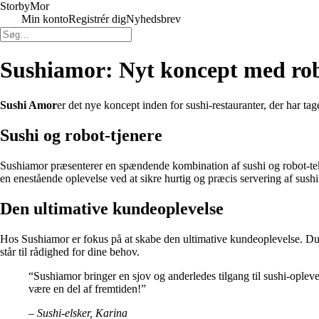
Storby
Mor
Min konto
Registrér dig
Nyhedsbrev
Sushiamor: Nyt koncept med robo
Sushi Amor
er det nye koncept inden for sushi-restauranter, der har ta
Sushi og robot-tjenere
Sushiamor præsenterer en spændende kombination af sushi og robot-teknolo
en enestående oplevelse ved at sikre hurtig og præcis servering af sushi
Den ultimative kundeoplevelse
Hos Sushiamor er fokus på at skabe den ultimative kundeoplevelse. Du 
står til rådighed for dine behov.
“Sushiamor bringer en sjov og anderledes tilgang til sushi-oplev
være en del af fremtiden!”
– Sushi-elsker, Karina