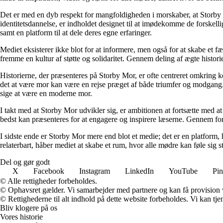
Det er med en dyb respekt for mangfoldigheden i morskaber, at Storby 
identitetsdannelse, er indholdet designet til at imødekomme de forskel
samt en platform til at dele deres egne erfaringer.
Mediet eksisterer ikke blot for at informere, men også for at skabe et fæ
fremme en kultur af støtte og solidaritet. Gennem deling af ægte historie
Historierne, der præsenteres på Storby Mor, er ofte centreret omkring 
det at være mor kan være en rejse præget af både triumfer og modgang. V
sige at være en moderne mor.
I takt med at Storby Mor udvikler sig, er ambitionen at fortsætte med at
bedst kan præsenteres for at engagere og inspirere læserne. Gennem fors
I sidste ende er Storby Mor mere end blot et medie; det er en platform, 
relaterbart, håber mediet at skabe et rum, hvor alle mødre kan føle sig 
Del og gør godt
X
Facebook
Instagram
LinkedIn
YouTube
Pin
© Alle rettigheder forbeholdes.
© Ophavsret gælder. Vi samarbejder med partnere og kan få provision
© Rettighederne til alt indhold på dette website forbeholdes. Vi kan t
Bliv klogere på os
Vores historie