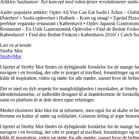
Artiklen Sushiamor: Nyt koncept med robot-tjener revolutionerer sushi
Andre populære artikler:
Oplev All You Can Eat Sushi i Århus – Oishii
Østerbro!
•
Sushi-oplevelser i Holbæk – Kom og smag!
•
Egedal Pizz
perfekte veganske restaurant i København
•
Oplev Japansk Gastronomi
Restaurant – En Unik Gastronomisk Oplevelse
•
Find de Bedste Froko
København!
•
Find den Bedste Frokost i København 2016!
•
Catch Sus
Lær os at kende
Storby Mor
Storby
Mor
I hjertet af Storby Mor findes en dybtgående forståelse for de mange fa
navigere i en hverdag, der ofte er præget af travlhed, forandringer og e
kilde til inspiration, viden og støtte for alle mødre, uanset hvor de befind
Det er med en dyb respekt for mangfoldigheden i morskaber, at Storby 
identitetsdannelse, er indholdet designet til at imødekomme de forskel
samt en platform til at dele deres egne erfaringer.
Mediet eksisterer ikke blot for at informere, men også for at skabe et fæ
fremme en kultur af støtte og solidaritet. Gennem deling af ægte historie
I hjertet af Storby Mor findes en dybtgående forståelse for de mange fa
navigere i en hverdag, der ofte er præget af travlhed, forandringer og e
kilde til inspiration, viden og støtte for alle mødre, uanset hvor de befind