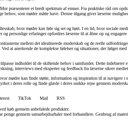
Mor præsenterer et bredt spektrum af emner. Fra praktiske råd om opdr
lige behov, som mødre måtte have. Denne tilgang giver læserne mulighed
llesskab, hvor mødre kan føle sig set og hørt. I en tid, hvor sociale med
r og personlige erfaringer opfordres læserne til at åbne op og engagere s
kontrasterne mellem det idealiserede moderskab og de reelle udfordring
ed at anerkende de komplekse følelser og situationer, der følger med mo
 tilpasse indholdet til de skiftende behov i samfundet. Dette indebærer 
kning, interviews med eksperter og feedback fra læserne sikrer mediet, a
hvor mødre kan finde støtte, information og inspiration til at navigere 
styrket i deres rolle og finde glæde i deres unikke rejse gennem modersk
terest
TikTok
Mail
RSS
 ved køb gennem anbefalede produkter.
jene penge gennem samarbejdsaftaler med forhandlere. Genbrug af materi