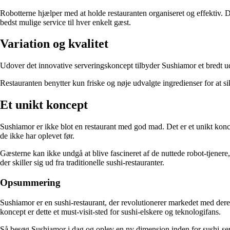
Robotterne hjælper med at holde restauranten organiseret og effektiv. 
bedst mulige service til hver enkelt gæst.
Variation og kvalitet
Udover det innovative serveringskoncept tilbyder Sushiamor et bredt udva
Restauranten benytter kun friske og nøje udvalgte ingredienser for at s
Et unikt koncept
Sushiamor er ikke blot en restaurant med god mad. Det er et unikt kon
de ikke har oplevet før.
Gæsterne kan ikke undgå at blive fascineret af de nuttede robot-tjene
der skiller sig ud fra traditionelle sushi-restauranter.
Opsummering
Sushiamor er en sushi-restaurant, der revolutionerer markedet med dere
koncept er dette et must-visit-sted for sushi-elskere og teknologifans.
Så besøg Sushiamor i dag og oplev en ny dimension inden for sushi-se