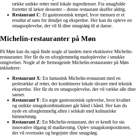
række unikke retter med lokale ingredienser. Fra smagfulde
forretter til lækre desserter – denne restaurant skuffer aldrig.
Restaurant C
: Et gastronomisk tempel, hvor menuen er et
resultat af sans for detaljer og ekspertise. Her kan du opleve en
smagsoplevelse, der vil få dine smagsløg til at danse.
Michelin-restauranter på Møn
På Møn kan du også finde nogle af landets mest eksklusive Michelin-
restauranter. Her får du en uforglemmelig madoplevelse i smukke
omgivelser. Nogle af de fremragende Michelin-restauranter på Møn
inkluderer:
Restaurant X
: En fantastisk Michelin-restaurant med en
perlerække af retter, der kombinerer lokale råvarer med teknisk
ekspertise. Her får du en smagsoplevelse, der vil vække alle dine
sanser.
Restaurant Y
: En ægte gastronomisk oplevelse, hvor kvalitet
og unikke smagskombinationer går hånd i hånd. Her kan du
nyde en uforglemmelig aften i selskab med kulinariske
himmelstrøg.
Restaurant Z
: En Michelin-restaurant, der er kendt for sin
innovative tilgang til madlavning. Oplev smagskompositioner,
der vil overraske og begejstre dine smagsløg.