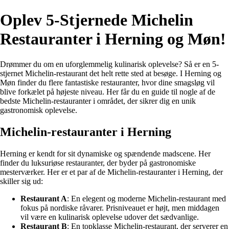
Oplev 5-Stjernede Michelin
Restauranter i Herning og Møn!
Drømmer du om en uforglemmelig kulinarisk oplevelse? Så er en 5-
stjernet Michelin-restaurant det helt rette sted at besøge. I Herning og
Møn finder du flere fantastiske restauranter, hvor dine smagsløg vil
blive forkælet på højeste niveau. Her får du en guide til nogle af de
bedste Michelin-restauranter i området, der sikrer dig en unik
gastronomisk oplevelse.
Michelin-restauranter i Herning
Herning er kendt for sit dynamiske og spændende madscene. Her
finder du luksuriøse restauranter, der byder på gastronomiske
mesterværker. Her er et par af de Michelin-restauranter i Herning, der
skiller sig ud:
Restaurant A
: En elegent og moderne Michelin-restaurant med
fokus på nordiske råvarer. Prisniveauet er højt, men middagen
vil være en kulinarisk oplevelse udover det sædvanlige.
Restaurant B
: En topklasse Michelin-restaurant, der serverer en