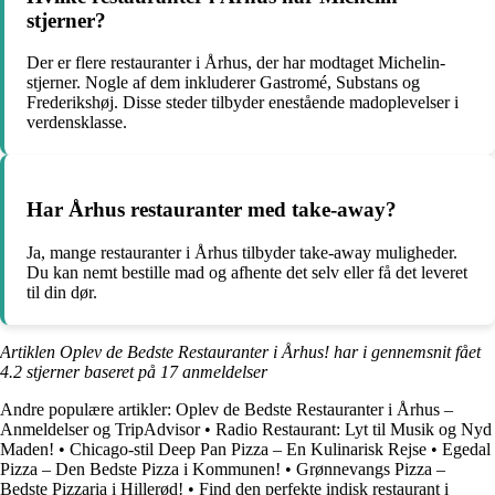
stjerner?
Der er flere restauranter i Århus, der har modtaget Michelin-
stjerner. Nogle af dem inkluderer Gastromé, Substans og
Frederikshøj. Disse steder tilbyder enestående madoplevelser i
verdensklasse.
Har Århus restauranter med take-away?
Ja, mange restauranter i Århus tilbyder take-away muligheder.
Du kan nemt bestille mad og afhente det selv eller få det leveret
til din dør.
Artiklen Oplev de Bedste Restauranter i Århus! har i gennemsnit fået
4.2
stjerner baseret på
17
anmeldelser
Andre populære artikler:
Oplev de Bedste Restauranter i Århus –
Anmeldelser og TripAdvisor
•
Radio Restaurant: Lyt til Musik og Nyd
Maden!
•
Chicago-stil Deep Pan Pizza – En Kulinarisk Rejse
•
Egedal
Pizza – Den Bedste Pizza i Kommunen!
•
Grønnevangs Pizza –
Bedste Pizzaria i Hillerød!
•
Find den perfekte indisk restaurant i