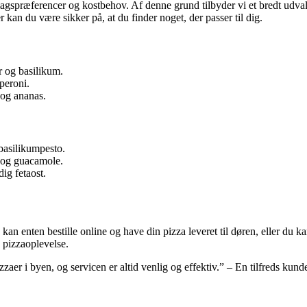
 smagspræferencer og kostbehov. Af denne grund tilbyder vi et bredt u
kan du være sikker på, at du finder noget, der passer til dig.
r og basilikum.
peroni.
 og ananas.
basilikumpesto.
 og guacamole.
ig fetaost.
an enten bestille online og have din pizza leveret til døren, eller du ka
k pizzaoplevelse.
zzaer i byen, og servicen er altid venlig og effektiv.” – En tilfreds kund