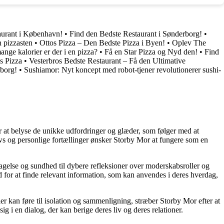
aurant i København!
•
Find den Bedste Restaurant i Sønderborg!
•
n pizzasten
•
Ottos Pizza – Den Bedste Pizza i Byen!
•
Oplev The
nge kalorier er der i en pizza?
•
Få en Star Pizza og Nyd den!
•
Find
s Pizza
•
Vesterbros Bedste Restaurant – Få den Ultimative
lborg!
•
Sushiamor: Nyt koncept med robot-tjener revolutionerer sushi-
or at belyse de unikke udfordringer og glæder, som følger med at
iews og personlige fortællinger ønsker Storby Mor at fungere som en
agelse og sundhed til dybere refleksioner over moderskabsroller og
 for at finde relevant information, som kan anvendes i deres hverdag,
ier kan føre til isolation og sammenligning, stræber Storby Mor efter at
ig i en dialog, der kan berige deres liv og deres relationer.