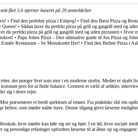
snit fået
3.6
stjerner baseret på
29
anmeldelser
vn!
•
Find den perfekte pizza i Esbjerg!
•
Find den Bæst Pizza og Rest
er Queen!
•
Sådan laver du perfekt pizza på grill og gasgrill med og ude
er du perfekt pizza på grill og gasgrill med og uden pizzasten
•
Hvor ma
rokost!
•
Papa Johns Pizza – Den ultimative guide til Jon Pizza og John
å Esmée Restaurant – Se Menukortet Her!
•
Find den Bedste Pizza i Aa
cetter, der præger livet som mor i en moderne storby. Mediet er skabt f
t konstant pres for at finde balance. Gennem et væld af artikler, interv
er sig i deres rejse.
Mor præsenterer et bredt spektrum af emner. Fra praktiske råd om opdr
lige behov, som mødre måtte have. Denne tilgang giver læserne mulighed
llesskab, hvor mødre kan føle sig set og hørt. I en tid, hvor sociale med
r og personlige erfaringer opfordres læserne til at åbne op og engagere s