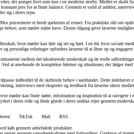
cetter, der præger livet som mor i en moderne storby. Mediet er skabt f
t konstant pres for at finde balance. Gennem et væld af artikler, interv
er sig i deres rejse.
Mor præsenterer et bredt spektrum af emner. Fra praktiske råd om opdr
lige behov, som mødre måtte have. Denne tilgang giver læserne mulighed
llesskab, hvor mødre kan føle sig set og hørt. I en tid, hvor sociale med
r og personlige erfaringer opfordres læserne til at åbne op og engagere s
kontrasterne mellem det idealiserede moderskab og de reelle udfordring
ed at anerkende de komplekse følelser og situationer, der følger med mo
 tilpasse indholdet til de skiftende behov i samfundet. Dette indebærer 
kning, interviews med eksperter og feedback fra læserne sikrer mediet, a
hvor mødre kan finde støtte, information og inspiration til at navigere 
styrket i deres rolle og finde glæde i deres unikke rejse gennem modersk
terest
TikTok
Mail
RSS
 ved køb gennem anbefalede produkter.
jene penge gennem samarbejdsaftaler med forhandlere. Genbrug af materi