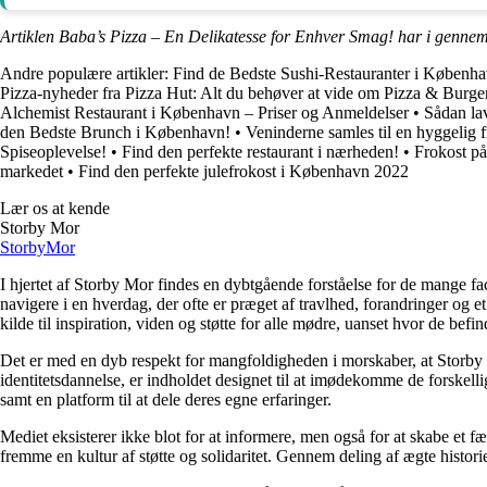
Artiklen Baba’s Pizza – En Delikatesse for Enhver Smag! har i gennem
Andre populære artikler:
Find de Bedste Sushi-Restauranter i Københa
Pizza-nyheder fra Pizza Hut: Alt du behøver at vide om Pizza & Burg
Alchemist Restaurant i København – Priser og Anmeldelser
•
Sådan lav
den Bedste Brunch i København!
•
Veninderne samles til en hyggelig f
Spiseoplevelse!
•
Find den perfekte restaurant i nærheden!
•
Frokost p
markedet
•
Find den perfekte julefrokost i København 2022
Lær os at kende
Storby Mor
Storby
Mor
I hjertet af Storby Mor findes en dybtgående forståelse for de mange fa
navigere i en hverdag, der ofte er præget af travlhed, forandringer og e
kilde til inspiration, viden og støtte for alle mødre, uanset hvor de befind
Det er med en dyb respekt for mangfoldigheden i morskaber, at Storby 
identitetsdannelse, er indholdet designet til at imødekomme de forskel
samt en platform til at dele deres egne erfaringer.
Mediet eksisterer ikke blot for at informere, men også for at skabe et fæ
fremme en kultur af støtte og solidaritet. Gennem deling af ægte historie