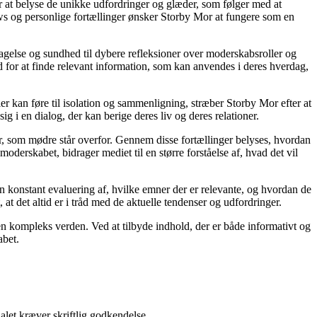
or at belyse de unikke udfordringer og glæder, som følger med at
iews og personlige fortællinger ønsker Storby Mor at fungere som en
agelse og sundhed til dybere refleksioner over moderskabsroller og
 for at finde relevant information, som kan anvendes i deres hverdag,
ier kan føre til isolation og sammenligning, stræber Storby Mor efter at
ig i en dialog, der kan berige deres liv og deres relationer.
er, som mødre står overfor. Gennem disse fortællinger belyses, hvordan
derskabet, bidrager mediet til en større forståelse af, hvad det vil
en konstant evaluering af, hvilke emner der er relevante, og hvordan de
t det altid er i tråd med de aktuelle tendenser og udfordringer.
i en kompleks verden. Ved at tilbyde indhold, der er både informativt og
abet.
alet kræver skriftlig godkendelse.