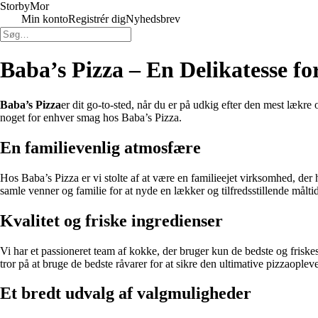
Storby
Mor
Min konto
Registrér dig
Nyhedsbrev
Baba’s Pizza – En Delikatesse f
Baba’s Pizza
er dit go-to-sted, når du er på udkig efter den mest lækr
noget for enhver smag hos Baba’s Pizza.
En familievenlig atmosfære
Hos Baba’s Pizza er vi stolte af at være en familieejet virksomhed, der 
samle venner og familie for at nyde en lækker og tilfredsstillende måltid
Kvalitet og friske ingredienser
Vi har et passioneret team af kokke, der bruger kun de bedste og friskes
tror på at bruge de bedste råvarer for at sikre den ultimative pizzaopleve
Et bredt udvalg af valgmuligheder