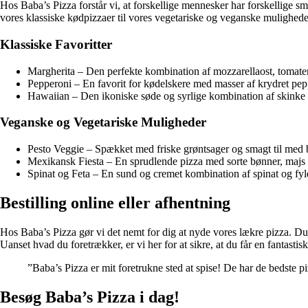
Hos Baba’s Pizza forstår vi, at forskellige mennesker har forskellige
vores klassiske kødpizzaer til vores vegetariske og veganske muligheder 
Klassiske Favoritter
Margherita – Den perfekte kombination af mozzarellaost, tomate
Pepperoni – En favorit for kødelskere med masser af krydret pep
Hawaiian – Den ikoniske søde og syrlige kombination af skinke
Veganske og Vegetariske Muligheder
Pesto Veggie – Spækket med friske grøntsager og smagt til med 
Mexikansk Fiesta – En sprudlende pizza med sorte bønner, majs
Spinat og Feta – En sund og cremet kombination af spinat og fyld
Bestilling online eller afhentning
Hos Baba’s Pizza gør vi det nemt for dig at nyde vores lækre pizza. Du k
Uanset hvad du foretrækker, er vi her for at sikre, at du får en fantastis
”Baba’s Pizza er mit foretrukne sted at spise! De har de bedste pi
Besøg Baba’s Pizza i dag!