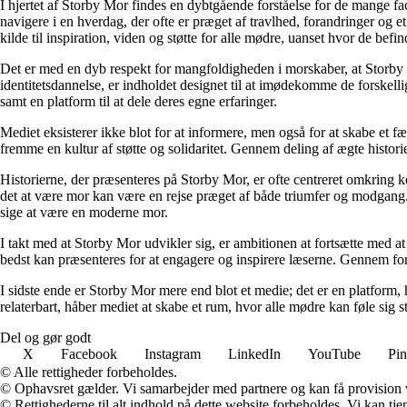
I hjertet af Storby Mor findes en dybtgående forståelse for de mange fa
navigere i en hverdag, der ofte er præget af travlhed, forandringer og e
kilde til inspiration, viden og støtte for alle mødre, uanset hvor de befind
Det er med en dyb respekt for mangfoldigheden i morskaber, at Storby 
identitetsdannelse, er indholdet designet til at imødekomme de forskel
samt en platform til at dele deres egne erfaringer.
Mediet eksisterer ikke blot for at informere, men også for at skabe et fæ
fremme en kultur af støtte og solidaritet. Gennem deling af ægte historie
Historierne, der præsenteres på Storby Mor, er ofte centreret omkring 
det at være mor kan være en rejse præget af både triumfer og modgang. V
sige at være en moderne mor.
I takt med at Storby Mor udvikler sig, er ambitionen at fortsætte med at
bedst kan præsenteres for at engagere og inspirere læserne. Gennem fors
I sidste ende er Storby Mor mere end blot et medie; det er en platform, 
relaterbart, håber mediet at skabe et rum, hvor alle mødre kan føle sig 
Del og gør godt
X
Facebook
Instagram
LinkedIn
YouTube
Pin
© Alle rettigheder forbeholdes.
© Ophavsret gælder. Vi samarbejder med partnere og kan få provision
© Rettighederne til alt indhold på dette website forbeholdes. Vi kan t