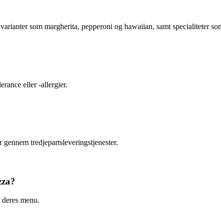
e varianter som margherita, pepperoni og hawaiian, samt specialiteter s
rance eller -allergier.
r gennem tredjepartsleveringstjenester.
zza?
f deres menu.